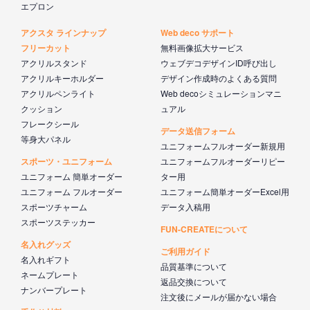
エプロン
アクスタ ラインナップ
Web deco サポート
フリーカット
無料画像拡大サービス
アクリルスタンド
ウェブデコデザインID呼び出し
アクリルキーホルダー
デザイン作成時のよくある質問
アクリルペンライト
Web decoシミュレーションマニ
クッション
ュアル
フレークシール
データ送信フォーム
等身大パネル
ユニフォームフルオーダー新規用
スポーツ・ユニフォーム
ユニフォームフルオーダーリピー
ユニフォーム 簡単オーダー
ター用
ユニフォーム フルオーダー
ユニフォーム簡単オーダーExcel用
スポーツチャーム
データ入稿用
スポーツステッカー
FUN-CREATEについて
名入れグッズ
ご利用ガイド
名入れギフト
品質基準について
ネームプレート
返品交換について
ナンバープレート
注文後にメールが届かない場合