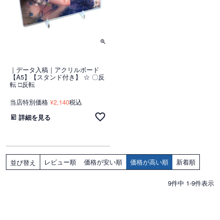
｜データ入稿｜アクリルボード
【A5】【スタンド付き】 ☆ 〇反
転 □反転
当店特別価格
2,140
税込
¥
詳細を見る
レビュー順
価格が安い順
価格が高い順
新着順
並び替え
9
件中
1
-
9
件表示