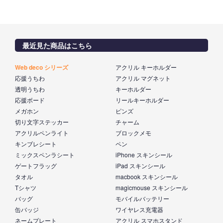
最近見た商品はこちら
Web deco シリーズ
アクリル キーホルダー
応援うちわ
アクリル マグネット
透明うちわ
キーホルダー
応援ボード
リールキーホルダー
メガホン
ピンズ
切り文字ステッカー
チャーム
アクリルペンライト
ブロックメモ
キンブレシート
ペン
ミックスペンラシート
iPhone スキンシール
ゲートフラッグ
iPad スキンシール
タオル
macbook スキンシール
Tシャツ
magicmouse スキンシール
バッグ
モバイルバッテリー
缶バッジ
ワイヤレス充電器
ネームプレート
アクリル スマホスタンド