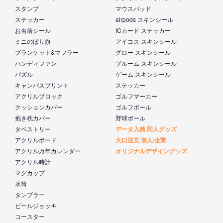
スタンプ
マウスパッド
ステッカー
airpods スキンシール
お名前シール
ICカード ステッカー
ミニのぼり旗
アイコス スキンシール
ブランケット&マフラー
グロー スキンシール
ハンディファン
プルーム スキンシール
パズル
ゲーム スキンシール
キャンバスプリント
ステッカー
アクリルブロック
ゴルフマーカー
クッションカバー
ゴルフボール
抱き枕カバー
野球ボール
タペストリー
データ入稿 同人グッズ
アクリルボード
大口注文 個人/企業
アクリル万年カレンダー
オリジナルデザイングッズ
アクリル時計
マグカップ
水筒
タンブラー
ビールジョッキ
コースター