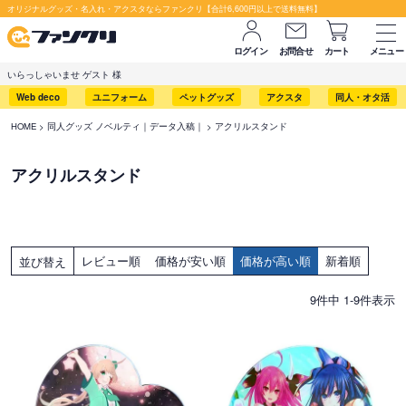
オリジナルグッズ・名入れ・アクスタならファンクリ【合計6,600円以上で送料無料】
ログイン
お問合せ
カート
メニュー
いらっしゃいませ ゲスト 様
Web deco
ユニフォーム
ペットグッズ
アクスタ
同人・オタ活
HOME
同人グッズ ノベルティ｜データ入稿｜
アクリルスタンド
アクリルスタンド
レビュー順
価格が安い順
価格が高い順
新着順
並び替え
9
件中
1
-
9
件表示