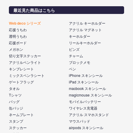
最近見た商品はこちら
Web deco シリーズ
アクリル キーホルダー
応援うちわ
アクリル マグネット
透明うちわ
キーホルダー
応援ボード
リールキーホルダー
メガホン
ピンズ
切り文字ステッカー
チャーム
アクリルペンライト
ブロックメモ
キンブレシート
ペン
ミックスペンラシート
iPhone スキンシール
ゲートフラッグ
iPad スキンシール
タオル
macbook スキンシール
Tシャツ
magicmouse スキンシール
バッグ
モバイルバッテリー
缶バッジ
ワイヤレス充電器
ネームプレート
アクリル スマホスタンド
スタンプ
マウスパッド
ステッカー
airpods スキンシール