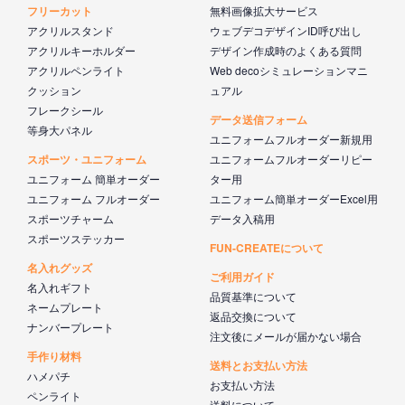
フリーカット
無料画像拡大サービス
アクリルスタンド
ウェブデコデザインID呼び出し
アクリルキーホルダー
デザイン作成時のよくある質問
アクリルペンライト
Web decoシミュレーションマニ
クッション
ュアル
フレークシール
データ送信フォーム
等身大パネル
ユニフォームフルオーダー新規用
スポーツ・ユニフォーム
ユニフォームフルオーダーリピー
ユニフォーム 簡単オーダー
ター用
ユニフォーム フルオーダー
ユニフォーム簡単オーダーExcel用
スポーツチャーム
データ入稿用
スポーツステッカー
FUN-CREATEについて
名入れグッズ
ご利用ガイド
名入れギフト
品質基準について
ネームプレート
返品交換について
ナンバープレート
注文後にメールが届かない場合
手作り材料
送料とお支払い方法
ハメパチ
お支払い方法
ペンライト
送料について