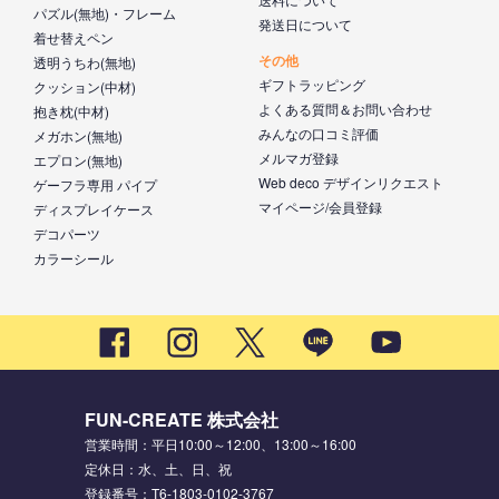
パズル(無地)・フレーム
発送日について
着せ替えペン
その他
透明うちわ(無地)
ギフトラッピング
クッション(中材)
よくある質問＆お問い合わせ
抱き枕(中材)
みんなの口コミ評価
メガホン(無地)
メルマガ登録
エプロン(無地)
Web deco デザインリクエスト
ゲーフラ専用 パイプ
マイページ/会員登録
ディスプレイケース
デコパーツ
カラーシール
FUN-CREATE 株式会社
営業時間：平日10:00～12:00、13:00～16:00
定休日：水、土、日、祝
登録番号：T6-1803-0102-3767