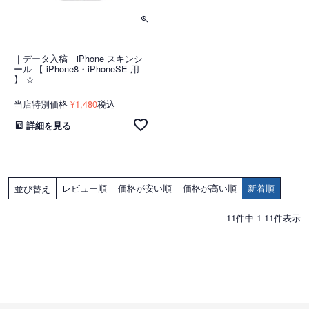
｜データ入稿｜iPhone スキンシ
ール 【 iPhone8・iPhoneSE 用
】 ☆
当店特別価格
1,480
税込
¥
詳細を見る
レビュー順
価格が安い順
価格が高い順
新着順
並び替え
11
件中
1
-
11
件表示