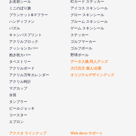
お名前シール
ICカード ステッカー
ミニのぼり旗
アイコス スキンシール
ブランケット&マフラー
グロー スキンシール
ハンディファン
プルーム スキンシール
パズル
ゲーム スキンシール
キャンバスプリント
ステッカー
アクリルブロック
ゴルフマーカー
クッションカバー
ゴルフボール
抱き枕カバー
野球ボール
タペストリー
データ入稿 同人グッズ
アクリルボード
大口注文 個人/企業
アクリル万年カレンダー
オリジナルデザイングッズ
アクリル時計
マグカップ
水筒
タンブラー
ビールジョッキ
コースター
エプロン
アクスタ ラインナップ
Web deco サポート