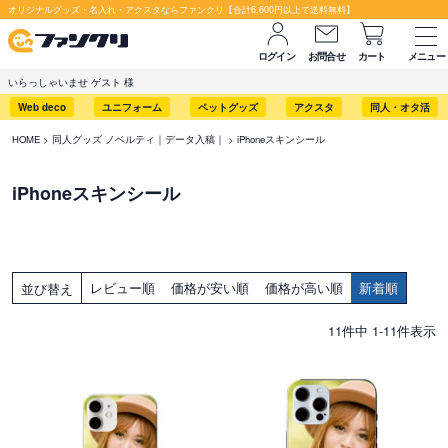
オリジナルグッズ・名入れ・アクスタならファンクリ【合計6,600円以上で送料無料】
ログイン
お問合せ
カート
メニュー
いらっしゃいませ ゲスト 様
Web deco
ユニフォーム
ペットグッズ
アクスタ
同人・オタ活
HOME
同人グッズ ノベルティ｜データ入稿｜
iPhoneスキンシール
iPhoneスキンシール
レビュー順
価格が安い順
価格が高い順
新着順
並び替え
11
件中
1
-
11
件表示