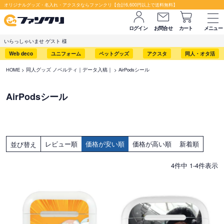
オリジナルグッズ・名入れ・アクスタならファンクリ【合計6,600円以上で送料無料】
ログイン
お問合せ
カート
メニュー
いらっしゃいませ ゲスト 様
Web deco
ユニフォーム
ペットグッズ
アクスタ
同人・オタ活
HOME
同人グッズ ノベルティ｜データ入稿｜
AirPodsシール
AirPodsシール
レビュー順
価格が安い順
価格が高い順
新着順
並び替え
4
件中
1
-
4
件表示