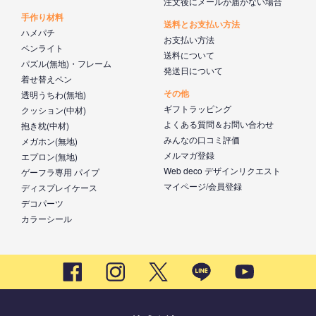
注文後にメールが届かない場合
手作り材料
送料とお支払い方法
ハメパチ
お支払い方法
ペンライト
送料について
パズル(無地)・フレーム
発送日について
着せ替えペン
その他
透明うちわ(無地)
ギフトラッピング
クッション(中材)
よくある質問＆お問い合わせ
抱き枕(中材)
みんなの口コミ評価
メガホン(無地)
メルマガ登録
エプロン(無地)
Web deco デザインリクエスト
ゲーフラ専用 パイプ
マイページ/会員登録
ディスプレイケース
デコパーツ
カラーシール