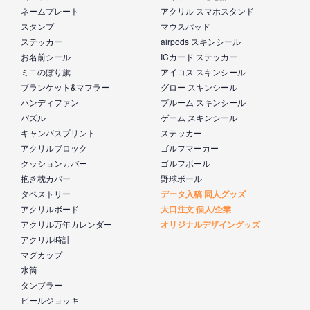
ネームプレート
アクリル スマホスタンド
スタンプ
マウスパッド
ステッカー
airpods スキンシール
お名前シール
ICカード ステッカー
ミニのぼり旗
アイコス スキンシール
ブランケット&マフラー
グロー スキンシール
ハンディファン
プルーム スキンシール
パズル
ゲーム スキンシール
キャンバスプリント
ステッカー
アクリルブロック
ゴルフマーカー
クッションカバー
ゴルフボール
抱き枕カバー
野球ボール
タペストリー
データ入稿 同人グッズ
アクリルボード
大口注文 個人/企業
アクリル万年カレンダー
オリジナルデザイングッズ
アクリル時計
マグカップ
水筒
タンブラー
ビールジョッキ