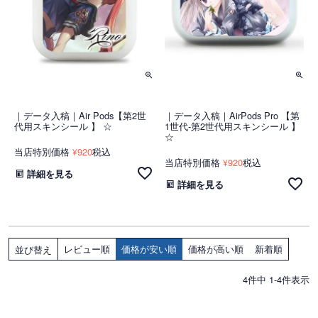
｜データ入稿｜Air Pods【第2世
｜データ入稿｜AirPods Pro 【第
代用スキンシール 】 ☆
1世代-第2世代用スキンシール 】
☆
当店特別価格
920
税込
¥
当店特別価格
920
税込
¥
詳細を見る
詳細を見る
レビュー順
価格が安い順
価格が高い順
新着順
並び替え
4
件中
1
-
4
件表示