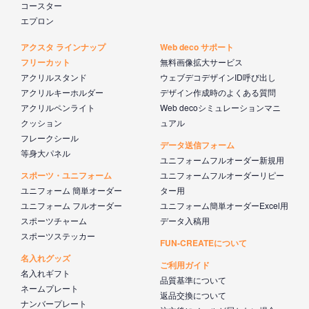
コースター
エプロン
アクスタ ラインナップ
Web deco サポート
フリーカット
無料画像拡大サービス
アクリルスタンド
ウェブデコデザインID呼び出し
アクリルキーホルダー
デザイン作成時のよくある質問
アクリルペンライト
Web decoシミュレーションマニ
クッション
ュアル
フレークシール
データ送信フォーム
等身大パネル
ユニフォームフルオーダー新規用
スポーツ・ユニフォーム
ユニフォームフルオーダーリピー
ユニフォーム 簡単オーダー
ター用
ユニフォーム フルオーダー
ユニフォーム簡単オーダーExcel用
スポーツチャーム
データ入稿用
スポーツステッカー
FUN-CREATEについて
名入れグッズ
ご利用ガイド
名入れギフト
品質基準について
ネームプレート
返品交換について
ナンバープレート