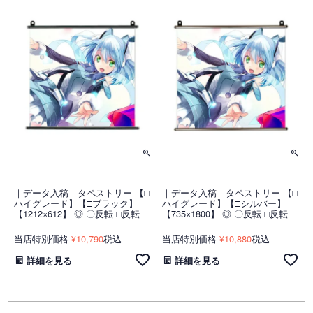
｜データ入稿｜タペストリー 【□
｜データ入稿｜タペストリー 【□
ハイグレード】【□ブラック】
ハイグレード】【□シルバー】
【1212×612】 ◎ 〇反転 □反転
【735×1800】 ◎ 〇反転 □反転
当店特別価格
10,790
税込
当店特別価格
10,880
税込
¥
¥
詳細を見る
詳細を見る