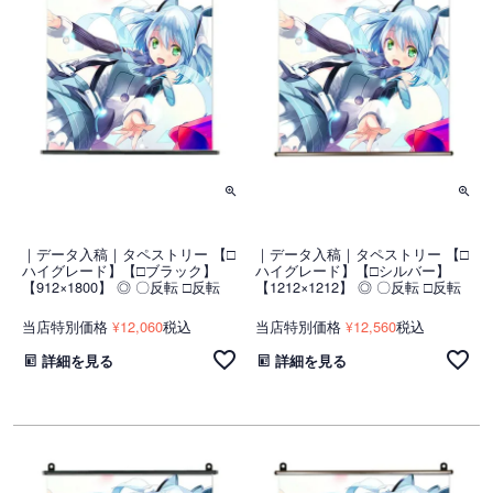
｜データ入稿｜タペストリー 【□
｜データ入稿｜タペストリー 【□
ハイグレード】【□ブラック】
ハイグレード】【□シルバー】
【912×1800】 ◎ 〇反転 □反転
【1212×1212】 ◎ 〇反転 □反転
当店特別価格
12,060
税込
当店特別価格
12,560
税込
¥
¥
詳細を見る
詳細を見る