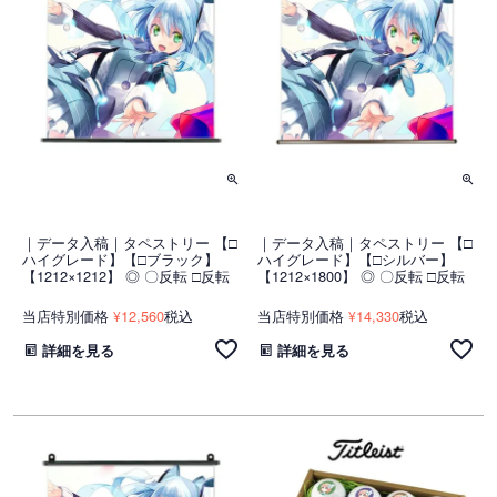
｜データ入稿｜タペストリー 【□
｜データ入稿｜タペストリー 【□
ハイグレード】【□ブラック】
ハイグレード】【□シルバー】
【1212×1212】 ◎ 〇反転 □反転
【1212×1800】 ◎ 〇反転 □反転
当店特別価格
12,560
税込
当店特別価格
14,330
税込
¥
¥
詳細を見る
詳細を見る