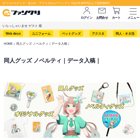
オリジナルグッズ・名入れ・アクスタならファンクリ【合計6,600円以上で送料無料】
ログイン
お問合せ
カート
メニュー
いらっしゃいませ ゲスト 様
Web deco
ユニフォーム
ペットグッズ
アクスタ
同人・オタ活
HOME
同人グッズ ノベルティ｜データ入稿｜
同人グッズ ノベルティ｜データ入稿｜