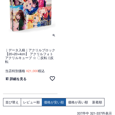
｜データ入稿｜アクリルブロック
【20×20×4cm】 アクリルフォト
アクリルキューブ ☆ 〇反転 □反
転
当店特別価格
21,000
税込
¥
詳細を見る
レビュー順
価格が安い順
価格が高い順
新着順
並び替え
337
件中
321
-
337
件表示