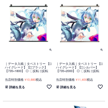
｜データ入稿｜タペストリー 【□
｜データ入稿｜タペストリー 【□
ハイグレード】【□ブラック】
ハイグレード】【□シルバー】
【735×1800】 ◎ 〇反転 □反転
【735×2000】 ◎ 〇反転 □反転
当店特別価格
10,880
税込
当店特別価格
11,400
税込
¥
¥
詳細を見る
詳細を見る