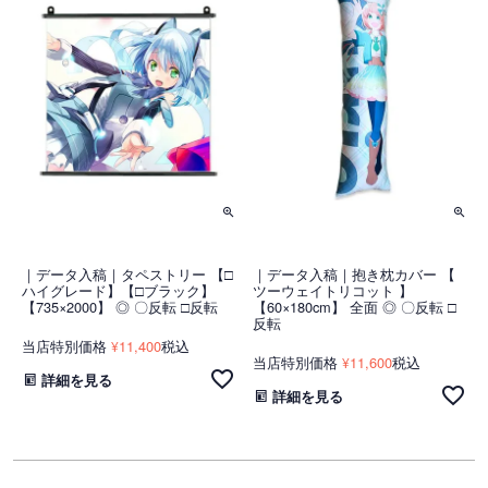
｜データ入稿｜タペストリー 【□
｜データ入稿｜抱き枕カバー 【
ハイグレード】【□ブラック】
ツーウェイトリコット 】
【735×2000】 ◎ 〇反転 □反転
【60×180cm】 全面 ◎ 〇反転 □
反転
当店特別価格
11,400
税込
¥
当店特別価格
11,600
税込
¥
詳細を見る
詳細を見る