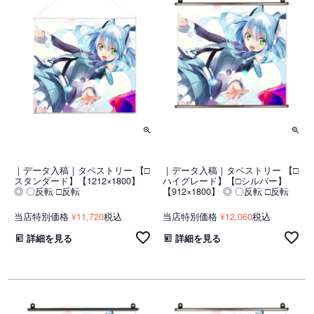
｜データ入稿｜タペストリー 【□
｜データ入稿｜タペストリー 【□
スタンダード】【1212×1800】
ハイグレード】【□シルバー】
◎ 〇反転 □反転
【912×1800】 ◎ 〇反転 □反転
当店特別価格
11,720
税込
当店特別価格
12,060
税込
¥
¥
詳細を見る
詳細を見る