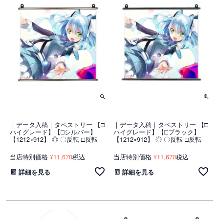
｜データ入稿｜タペストリー 【□
｜データ入稿｜タペストリー 【□
ハイグレード】【□シルバー】
ハイグレード】【□ブラック】
【1212×912】 ◎ 〇反転 □反転
【1212×912】 ◎ 〇反転 □反転
当店特別価格
11,670
税込
当店特別価格
11,670
税込
¥
¥
詳細を見る
詳細を見る