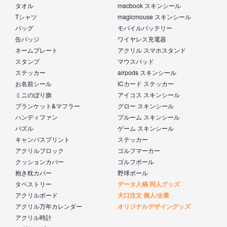
タオル
macbook スキンシール
Tシャツ
magicmouse スキンシール
バッグ
モバイルバッテリー
缶バッジ
ワイヤレス充電器
ネームプレート
アクリル スマホスタンド
スタンプ
マウスパッド
ステッカー
airpods スキンシール
お名前シール
ICカード ステッカー
ミニのぼり旗
アイコス スキンシール
ブランケット&マフラー
グロー スキンシール
ハンディファン
プルーム スキンシール
パズル
ゲーム スキンシール
キャンバスプリント
ステッカー
アクリルブロック
ゴルフマーカー
クッションカバー
ゴルフボール
抱き枕カバー
野球ボール
タペストリー
データ入稿 同人グッズ
アクリルボード
大口注文 個人/企業
アクリル万年カレンダー
オリジナルデザイングッズ
アクリル時計