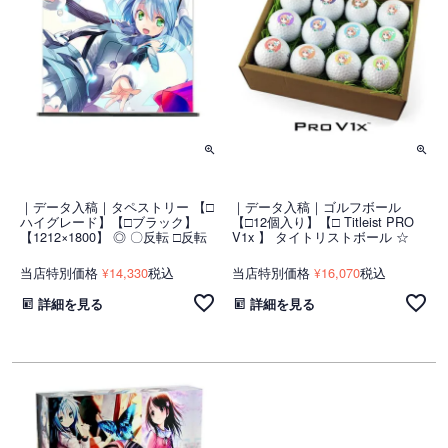
｜データ入稿｜タペストリー 【□
｜データ入稿｜ゴルフボール
ハイグレード】【□ブラック】
【□12個入り】【□ Titleist PRO
【1212×1800】 ◎ 〇反転 □反転
V1x 】 タイトリストボール ☆
当店特別価格
14,330
税込
当店特別価格
16,070
税込
¥
¥
詳細を見る
詳細を見る