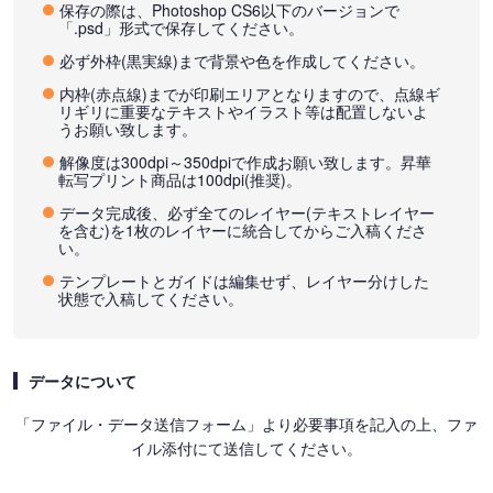
保存の際は、Photoshop CS6以下のバージョンで
「.psd」形式で保存してください。
必ず外枠(黒実線)まで背景や色を作成してください。
内枠(赤点線)までが印刷エリアとなりますので、点線ギ
リギリに重要なテキストやイラスト等は配置しないよ
うお願い致します。
解像度は300dpi～350dpiで作成お願い致します。昇華
転写プリント商品は100dpi(推奨)。
データ完成後、必ず全てのレイヤー(テキストレイヤー
を含む)を1枚のレイヤーに統合してからご入稿くださ
い。
テンプレートとガイドは編集せず、レイヤー分けした
状態で入稿してください。
データについて
「ファイル・データ送信フォーム」より必要事項を記入の上、ファ
イル添付にて送信してください。