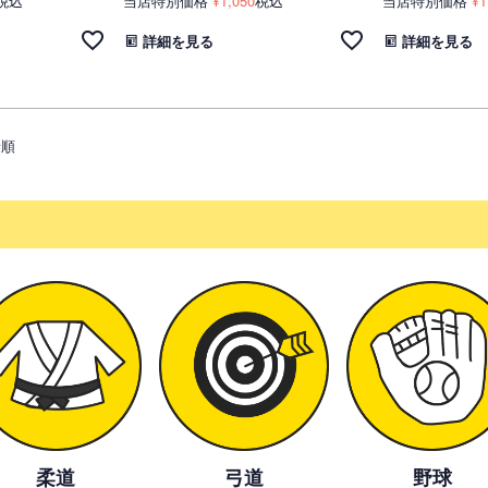
税込
当店特別価格
1,050
税込
当店特別価格
1
¥
¥
詳細を見る
詳細を見る
着順
柔道
弓道
野球