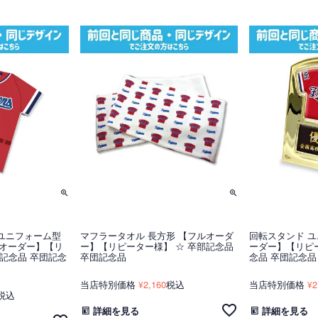
ユニフォーム型
マフラータオル 長方形 【フルオーダ
回転スタンド ユ
フルオーダー】【リ
ー】【リピーター様】 ☆ 卒部記念品
ーダー】【リピー
部記念品 卒団記念
卒団記念品
念品 卒団記念品
当店特別価格
2,160
税込
当店特別価格
2
¥
¥
税込
詳細を見る
詳細を見る