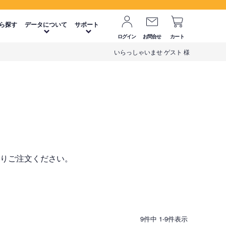
ら探す
データについて
サポート
ログイン
お問合せ
カート
いらっしゃいませ ゲスト 様
】
よりご注文ください。
9
件中
1
-
9
件表示