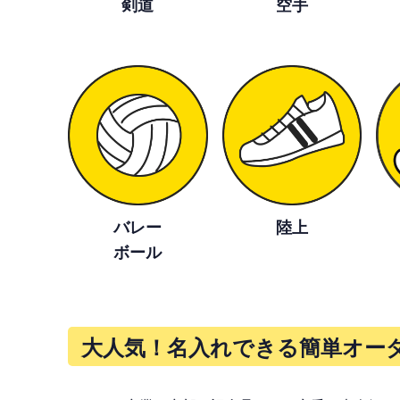
剣道
空手
バレー
陸上
ボール
大人気！名入れできる簡単オーダ