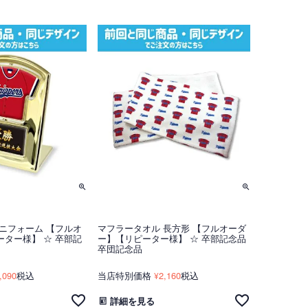
ニフォーム 【フルオ
マフラータオル 長方形 【フルオーダ
ター様】 ☆ 卒部記
ー】【リピーター様】 ☆ 卒部記念品
卒団記念品
,090
税込
当店特別価格
2,160
税込
¥
詳細を見る