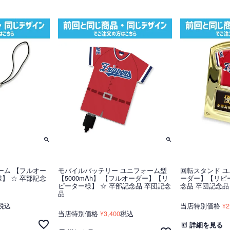
ーム 【フルオー
モバイルバッテリー ユニフォーム型
回転スタンド ユ
】 ☆ 卒部記念
【5000mAh】 【フルオーダー】【リ
ーダー】【リピー
ピーター様】 ☆ 卒部記念品 卒団記念
念品 卒団記念品
品
税込
当店特別価格
2
¥
当店特別価格
3,400
税込
¥
詳細を見る