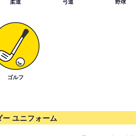
柔道
弓道
野球
ゴルフ
ー ユニフォーム