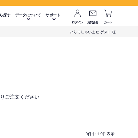
ら探す
データについて
サポート
ログイン
お問合せ
カート
いらっしゃいませ ゲスト 様
】
よりご注文ください。
9
件中
1
-
9
件表示