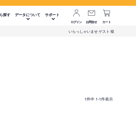
ら探す
データについて
サポート
ログイン
お問合せ
カート
いらっしゃいませ ゲスト 様
1
件中
1
-
1
件表示