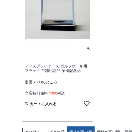
ディスプレイケース ゴルフボール用
ブラック 卒部記念品 卒団記念品
定価
500
のところ
¥
当店特別価格
300
税込
¥
カートに入れる
レビュー順
価格が安い順
価格が高い順
新
並び替え