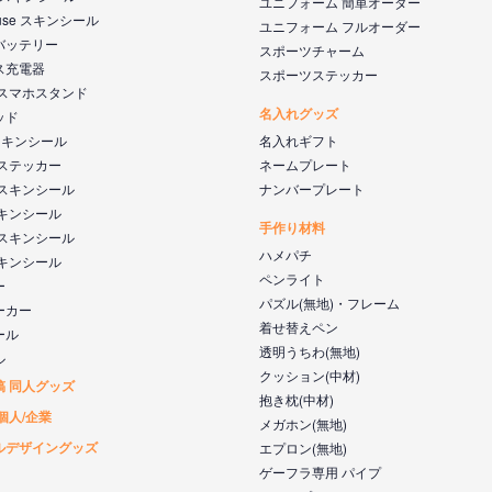
ユニフォーム 簡単オーダー
ouse スキンシール
ユニフォーム フルオーダー
バッテリー
スポーツチャーム
ス充電器
スポーツステッカー
 スマホスタンド
名入れグッズ
ッド
s スキンシール
名入れギフト
 ステッカー
ネームプレート
 スキンシール
ナンバープレート
スキンシール
手作り材料
 スキンシール
ハメパチ
スキンシール
ペンライト
ー
パズル(無地)・フレーム
ーカー
着せ替えペン
ール
透明うちわ(無地)
ル
クッション(中材)
稿 同人グッズ
抱き枕(中材)
個人/企業
メガホン(無地)
ルデザイングッズ
エプロン(無地)
ゲーフラ専用 パイプ