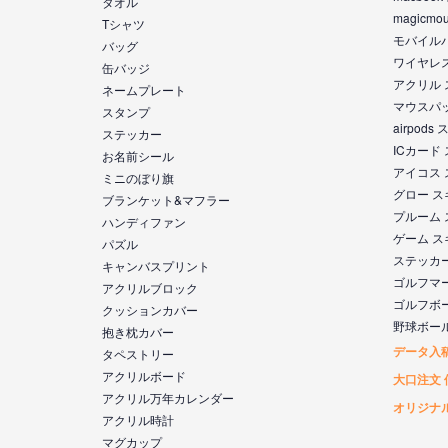
タオル
magicm
Tシャツ
モバイル
バッグ
ワイヤレ
缶バッジ
アクリル
ネームプレート
マウスパ
スタンプ
airpod
ステッカー
ICカード
お名前シール
アイコス
ミニのぼり旗
グロー 
ブランケット&マフラー
プルーム
ハンディファン
ゲーム 
パズル
ステッカ
キャンバスプリント
ゴルフマ
アクリルブロック
ゴルフボ
クッションカバー
野球ボー
抱き枕カバー
データ入
タペストリー
アクリルボード
大口注文 
アクリル万年カレンダー
オリジナ
アクリル時計
マグカップ