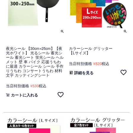
夜光シール 【30cm×25cm】【夜
カラーシール グリッター
光ホワイト】 光るシール 蓄光シ
【Lサイズ】
ール 蓄光シート 蛍光シール ヘル
メット 壁 車 バイク 応援うちわ
当店特別価格
820
税込
¥
に最適 カラーシール シール 手作
りうちわ コンサートうちわ 材料
詳細を見る
文字 カッティングシート
当店特別価格
530
税込
¥
カートに入れる