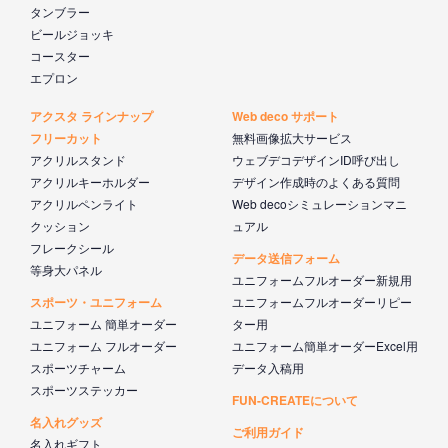
タンブラー
ビールジョッキ
コースター
エプロン
アクスタ ラインナップ
Web deco サポート
フリーカット
無料画像拡大サービス
アクリルスタンド
ウェブデコデザインID呼び出し
アクリルキーホルダー
デザイン作成時のよくある質問
アクリルペンライト
Web decoシミュレーションマニ
クッション
ュアル
フレークシール
データ送信フォーム
等身大パネル
ユニフォームフルオーダー新規用
スポーツ・ユニフォーム
ユニフォームフルオーダーリピー
ユニフォーム 簡単オーダー
ター用
ユニフォーム フルオーダー
ユニフォーム簡単オーダーExcel用
スポーツチャーム
データ入稿用
スポーツステッカー
FUN-CREATEについて
名入れグッズ
ご利用ガイド
名入れギフト