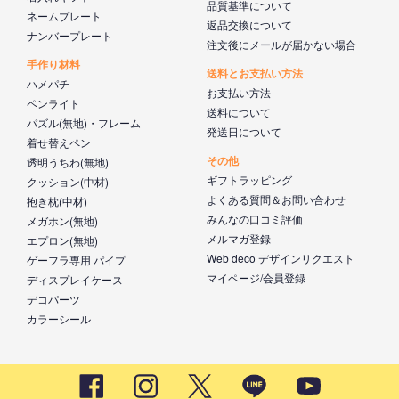
品質基準について
ネームプレート
返品交換について
ナンバープレート
注文後にメールが届かない場合
手作り材料
送料とお支払い方法
ハメパチ
お支払い方法
ペンライト
送料について
パズル(無地)・フレーム
発送日について
着せ替えペン
その他
透明うちわ(無地)
ギフトラッピング
クッション(中材)
よくある質問＆お問い合わせ
抱き枕(中材)
みんなの口コミ評価
メガホン(無地)
メルマガ登録
エプロン(無地)
Web deco デザインリクエスト
ゲーフラ専用 パイプ
マイページ/会員登録
ディスプレイケース
デコパーツ
カラーシール