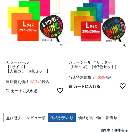
カラーシール
カラーシール グリッター
【Lサイズ】
【Lサイズ】【全7色セット】
【人気カラー6色セット】
当店特別価格
4,650
税込
¥
当店特別価格
2,740
税込
¥
カートに入れる
カートに入れる
レビュー順
価格が安い順
価格が高い順
新着順
並び替え
6
件中
1
-
6
件表示