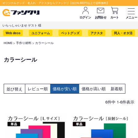
オリジナルグッズ・名入れ・アクスタならファンクリ【合計6,600円以上で送料無料】
ログイン
お問合せ
カート
メニュー
いらっしゃいませ ゲスト 様
Web deco
ユニフォーム
ペットグッズ
アクスタ
同人・オタ活
HOME
手作り材料
カラーシール
カラーシール
レビュー順
価格が安い順
価格が高い順
新着順
並び替え
6
件中
1
-
6
件表示