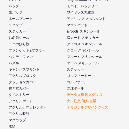
バッグ
モバイルバッテリー
缶バッジ
ワイヤレス充電器
ネームプレート
アクリル スマホスタンド
スタンプ
マウスパッド
ステッカー
airpods スキンシール
お名前シール
ICカード ステッカー
ミニのぼり旗
アイコス スキンシール
ブランケット&マフラー
グロー スキンシール
ハンディファン
プルーム スキンシール
パズル
ゲーム スキンシール
キャンバスプリント
ステッカー
アクリルブロック
ゴルフマーカー
クッションカバー
ゴルフボール
抱き枕カバー
野球ボール
タペストリー
データ入稿 同人グッズ
アクリルボード
大口注文 個人/企業
アクリル万年カレンダー
オリジナルデザイングッズ
アクリル時計
マグカップ
水筒