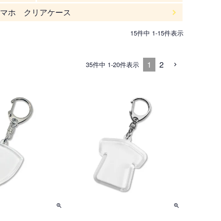
マホ クリアケース
15
件中
1
-
15
件表示
1
2
35
件中
1
-
20
件表示