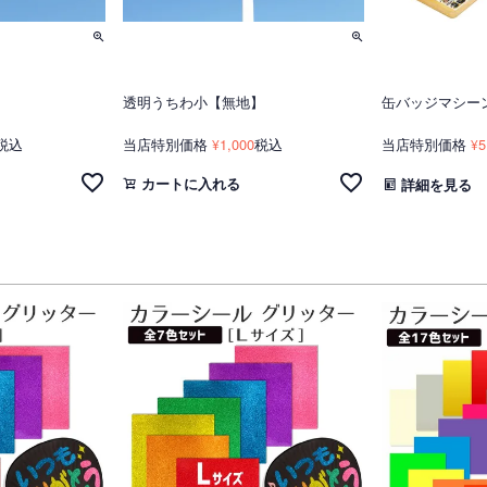
】
透明うちわ小【無地】
缶バッジマシー
税込
当店特別価格
1,000
税込
当店特別価格
5
¥
¥
カートに入れる
詳細を見る