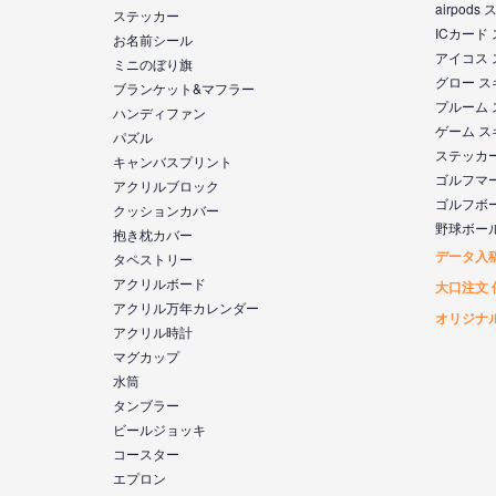
airpod
ステッカー
ICカード
お名前シール
アイコス
ミニのぼり旗
グロー 
ブランケット&マフラー
プルーム
ハンディファン
ゲーム 
パズル
ステッカ
キャンバスプリント
ゴルフマ
アクリルブロック
ゴルフボ
クッションカバー
野球ボー
抱き枕カバー
データ入
タペストリー
アクリルボード
大口注文 
アクリル万年カレンダー
オリジナ
アクリル時計
マグカップ
水筒
タンブラー
ビールジョッキ
コースター
エプロン