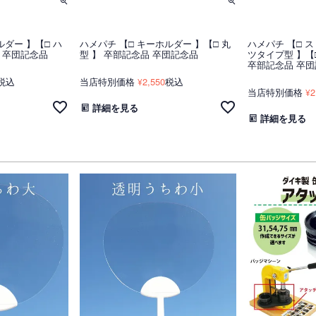
ルダー 】【□ ハ
ハメパチ 【□ キーホルダー 】【□ 丸
ハメパチ 【□ ス
 卒団記念品
型 】 卒部記念品 卒団記念品
ツタイプ型 】【
卒部記念品 卒
税込
当店特別価格
2,550
税込
¥
当店特別価格
2
¥
詳細を見る
詳細を見る