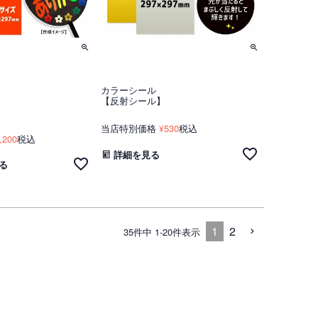
カラーシール
【反射シール】
】
当店特別価格
530
税込
¥
,200
税込
詳細を見る
る
1
2
35
件中
1
-
20
件表示