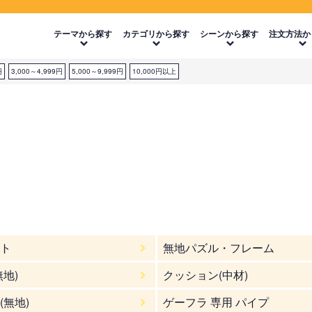
テーマから探す
カテゴリから探す
シーンから探す
注文方法か
円
3,000～4,999円
5,000～9,999円
10,000円以上
ト
無地パズル・フレーム
無地)
クッション(中材)
(無地)
ゲーフラ 専用 パイプ