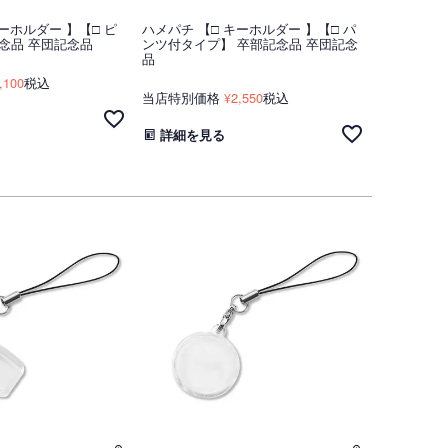
ーホルダー 】【□ ピ
ハメパチ 【□ キーホルダー 】【□ パ
念品 卒団記念品
ンツ付タイプ】 卒部記念品 卒団記念
品
,100
税込
当店特別価格
2,550
税込
¥
詳細を見る