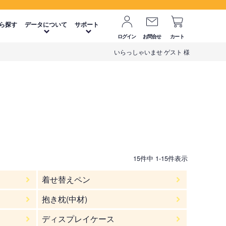
ら探す
データについて
サポート
ログイン
お問合せ
カート
いらっしゃいませ ゲスト 様
15
件中
1
-
15
件表示
着せ替えペン
抱き枕(中材)
ディスプレイケース