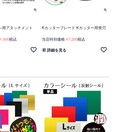
ン用アタッチメント
Kカッターブレード Kカッター用替刃
1,000
税込
当店特別価格
7,200
税込
¥
詳細を見る