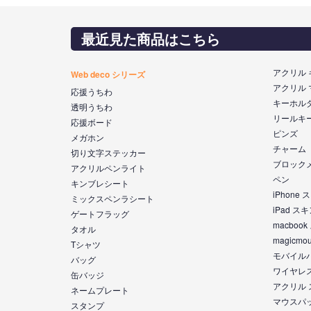
最近見た商品はこちら
アクリル
Web deco シリーズ
アクリル
応援うちわ
キーホル
透明うちわ
リールキ
応援ボード
ピンズ
メガホン
チャーム
切り文字ステッカー
ブロック
アクリルペンライト
ペン
キンブレシート
iPhone
ミックスペンラシート
iPad ス
ゲートフラッグ
macboo
タオル
magicm
Tシャツ
モバイル
バッグ
ワイヤレ
缶バッジ
アクリル
ネームプレート
マウスパ
スタンプ