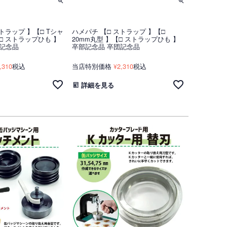
トラップ 】【□ Tシャ
ハメパチ 【□ ストラップ 】【□
□ ストラップひも 】
20mm丸型 】【□ ストラップひも 】
団記念品
卒部記念品 卒団記念品
,310
税込
当店特別価格
2,310
税込
¥
詳細を見る