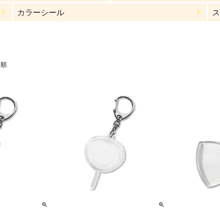
カラーシール
ス
着順