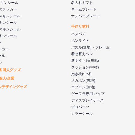
s スキンシール
名入れギフト
 ステッカー
ネームプレート
 スキンシール
ナンバープレート
スキンシール
手作り材料
 スキンシール
ハメパチ
スキンシール
ペンライト
ー
パズル(無地)・フレーム
ーカー
着せ替えペン
ール
透明うちわ(無地)
ル
クッション(中材)
稿 同人グッズ
抱き枕(中材)
個人/企業
メガホン(無地)
ルデザイングッズ
エプロン(無地)
ゲーフラ専用 パイプ
ディスプレイケース
デコパーツ
カラーシール