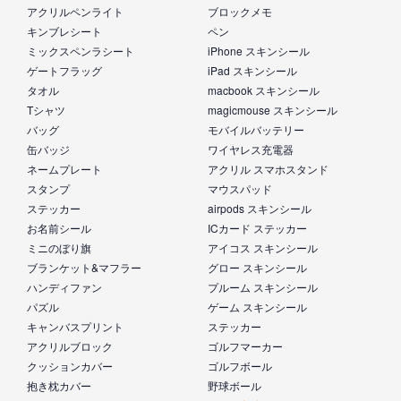
アクリルペンライト
ブロックメモ
キンブレシート
ペン
ミックスペンラシート
iPhone スキンシール
ゲートフラッグ
iPad スキンシール
タオル
macbook スキンシール
Tシャツ
magicmouse スキンシール
バッグ
モバイルバッテリー
缶バッジ
ワイヤレス充電器
ネームプレート
アクリル スマホスタンド
スタンプ
マウスパッド
ステッカー
airpods スキンシール
お名前シール
ICカード ステッカー
ミニのぼり旗
アイコス スキンシール
ブランケット&マフラー
グロー スキンシール
ハンディファン
プルーム スキンシール
パズル
ゲーム スキンシール
キャンバスプリント
ステッカー
アクリルブロック
ゴルフマーカー
クッションカバー
ゴルフボール
抱き枕カバー
野球ボール