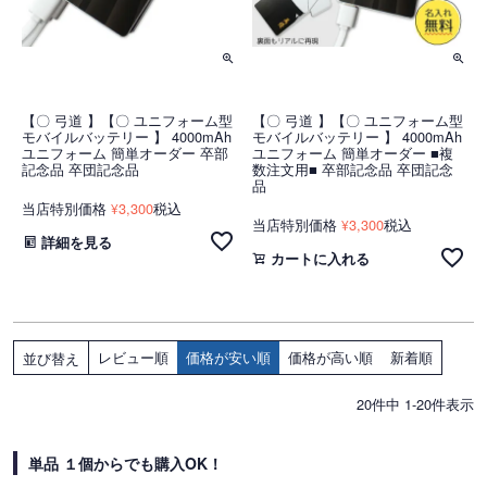
【〇 弓道 】【〇 ユニフォーム型
【〇 弓道 】【〇 ユニフォーム型
モバイルバッテリー 】 4000mAh
モバイルバッテリー 】 4000mAh
ユニフォーム 簡単オーダー 卒部
ユニフォーム 簡単オーダー ■複
記念品 卒団記念品
数注文用■ 卒部記念品 卒団記念
品
当店特別価格
3,300
税込
¥
当店特別価格
3,300
税込
¥
詳細を見る
カートに入れる
レビュー順
価格が安い順
価格が高い順
新着順
並び替え
20
件中
1
-
20
件表示
単品 １個からでも購入OK！