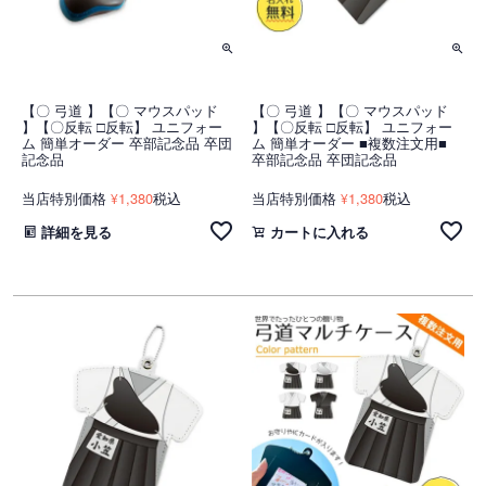
【〇 弓道 】【〇 マウスパッド
【〇 弓道 】【〇 マウスパッド
】【〇反転 □反転】 ユニフォー
】【〇反転 □反転】 ユニフォー
ム 簡単オーダー 卒部記念品 卒団
ム 簡単オーダー ■複数注文用■
記念品
卒部記念品 卒団記念品
当店特別価格
1,380
税込
当店特別価格
1,380
税込
¥
¥
詳細を見る
カートに入れる