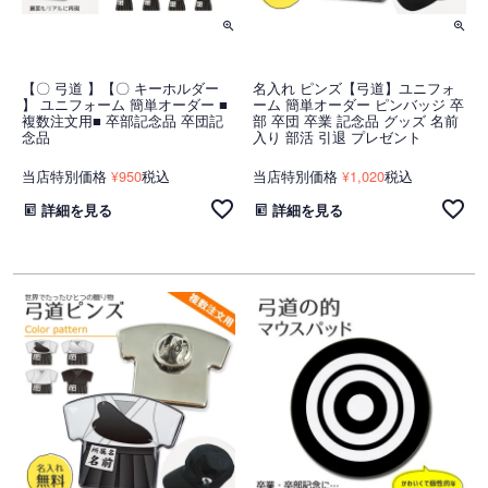
【〇 弓道 】【〇 キーホルダー
名入れ ピンズ【弓道】ユニフォ
】 ユニフォーム 簡単オーダー ■
ーム 簡単オーダー ピンバッジ 卒
複数注文用■ 卒部記念品 卒団記
部 卒団 卒業 記念品 グッズ 名前
念品
入り 部活 引退 プレゼント
当店特別価格
950
税込
当店特別価格
1,020
税込
¥
¥
詳細を見る
詳細を見る