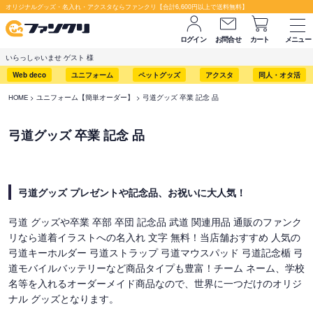
オリジナルグッズ・名入れ・アクスタならファンクリ【合計6,600円以上で送料無料】
ログイン
お問合せ
カート
メニュー
いらっしゃいませ ゲスト 様
Web deco
ユニフォーム
ペットグッズ
アクスタ
同人・オタ活
HOME
ユニフォーム【簡単オーダー】
弓道グッズ 卒業 記念 品
弓道グッズ 卒業 記念 品
弓道グッズ プレゼントや記念品、お祝いに大人気！
弓道 グッズや卒業 卒部 卒団 記念品 武道 関連用品 通販のファンク
リなら道着イラストへの名入れ 文字 無料！当店舗おすすめ 人気の
弓道キーホルダー 弓道ストラップ 弓道マウスパッド 弓道記念楯 弓
道モバイルバッテリーなど商品タイプも豊富！チーム ネーム、学校
名等を入れるオーダーメイド商品なので、世界に一つだけのオリジ
ナル グッズとなります。