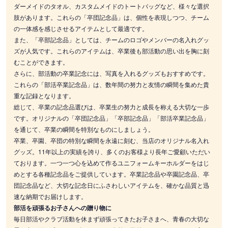
ダーメイドのタオル、カスタムメイドのトートバッグなど、様々な選択
肢があります。これらの「卒団記念品」は、個性を表現しつつ、チーム
の一体感を感じさせるアイテムとして最適です。
また、「卒部記念品」としては、チームのロゴやメンバーの名入れグッ
ズが人気です。これらのアイテムは、卒業後も部活動の思い出を胸に刻
むことができます。
さらに、部活動の卒業記念には、写真を入れるグッズもおすすめです。
これらの「部活卒業記念品」は、数年間の努力と友情の瞬間を集めた貴
重な記録となります。
総じて、卒業の記念品選びは、卒業生の努力と成長を称える大切な一歩
です。オリジナルの「卒団記念品」「卒部記念品」「部活卒業記念品」
を通じて、卒業の瞬間を特別なものにしましょう。
卒業、卒園、卒団の特別な瞬間を永遠に刻む、当店のオリジナル名入れ
グッズ。11年以上の実績を誇り、多くのお客様より長年ご愛顧いただい
ております。一つ一つ心を込めて作るユニフォームキーホルダーをはじ
めとする各種記念品をご提供しています。卒業記念品や卒園記念品、卒
団記念品など、大切な記念日にふさわしいアイテムを、確かな品質と迅
速な納期でお届けします。
部活を頑張るお子さんへの贈り物に
毎日部活やクラブ活動を休まず頑張ってきたお子さまへ、青春の大切な