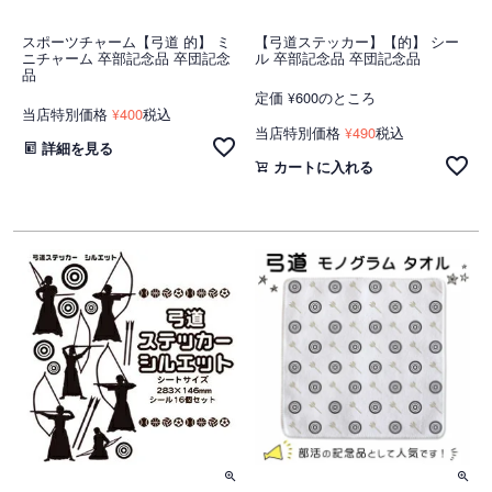
スポーツチャーム【弓道 的】 ミ
【弓道ステッカー】【的】 シー
ニチャーム 卒部記念品 卒団記念
ル 卒部記念品 卒団記念品
品
定価
600
のところ
¥
当店特別価格
400
税込
¥
当店特別価格
490
税込
¥
詳細を見る
カートに入れる