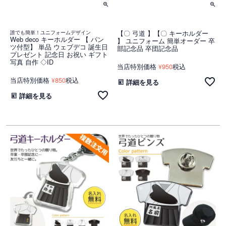
誰でも簡単！ユニフォームデザイン
【〇 弓道 】【〇 キーホルダー
Web deco キーホルダー 【 パン
】 ユニフォーム 簡単オーダー 卒
ツ付型】 単品 ウェブデコ 誕生日
部記念品 卒団記念品
プレゼント 記念日 お祝い ギフト
写真 自作 ◇ID
当店特別価格
950
税込
¥
当店特別価格
850
税込
¥
詳細を見る
詳細を見る