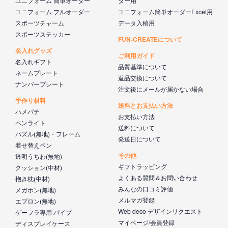
ユニフォーム 簡単オーダー
ター用
ユニフォーム フルオーダー
ユニフォーム簡単オーダーExcel用
スポーツチャーム
データ入稿用
スポーツステッカー
FUN-CREATEについて
名入れグッズ
ご利用ガイド
名入れギフト
品質基準について
ネームプレート
返品交換について
ナンバープレート
注文後にメールが届かない場合
手作り材料
送料とお支払い方法
ハメパチ
お支払い方法
ペンライト
送料について
パズル(無地)・フレーム
発送日について
着せ替えペン
その他
透明うちわ(無地)
ギフトラッピング
クッション(中材)
よくある質問＆お問い合わせ
抱き枕(中材)
みんなの口コミ評価
メガホン(無地)
メルマガ登録
エプロン(無地)
Web deco デザインリクエスト
ゲーフラ専用 パイプ
マイページ/会員登録
ディスプレイケース