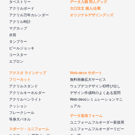
タペストリー
データ入稿 同人グッズ
アクリルボード
大口注文 個人/企業
アクリル万年カレンダー
オリジナルデザイングッズ
アクリル時計
マグカップ
水筒
タンブラー
ビールジョッキ
コースター
エプロン
アクスタ ラインナップ
Web deco サポート
フリーカット
無料画像拡大サービス
アクリルスタンド
ウェブデコデザインID呼び出し
アクリルキーホルダー
デザイン作成時のよくある質問
アクリルペンライト
Web decoシミュレーションマニ
クッション
ュアル
フレークシール
データ送信フォーム
等身大パネル
ユニフォームフルオーダー新規用
スポーツ・ユニフォーム
ユニフォームフルオーダーリピー