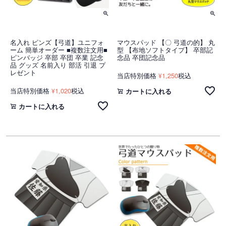
名入れ ピンズ【弓道】ユニフォ
マウスパッド 【〇 弓道の的】 丸
ーム 簡単オーダー ■複数注文用■
型 【布地ソフトタイプ】 卒部記
ピンバッジ 卒部 卒団 卒業 記念
念品 卒団記念品
品 グッズ 名前入り 部活 引退 プ
レゼント
当店特別価格
1,250
税込
¥
当店特別価格
1,020
税込
¥
カートに入れる
カートに入れる