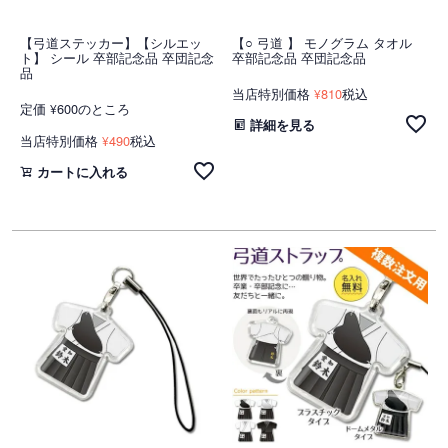
【弓道ステッカー】【シルエッ
【○ 弓道 】 モノグラム タオル
ト】 シール 卒部記念品 卒団記念
卒部記念品 卒団記念品
品
当店特別価格
810
税込
¥
定価
600
のところ
¥
詳細を見る
当店特別価格
490
税込
¥
カートに入れる