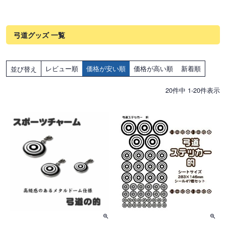
弓道グッズ 一覧
レビュー順
価格が安い順
価格が高い順
新着順
並び替え
20
件中
1
-
20
件表示