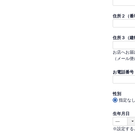
住所２（番
住所３（建
お店へお届
（メール便
お電話番号
性別
指定な
生年月日
※設定する