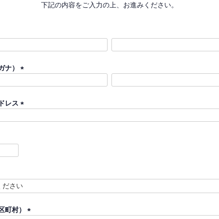
下記の内容をご入力の上、お進みください。
ガナ）
(
必
須
ドレス
)
(
必
須
)
区町村）