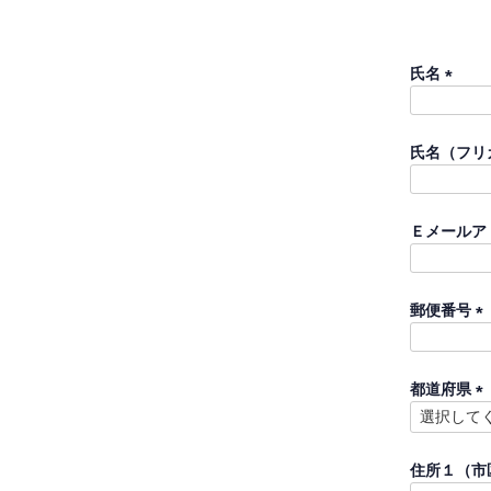
氏名
(
必
須
氏名（フリ
)
Ｅメールア
郵便番号
(
必
須
都道府県
)
(
必
須
住所１（市
)