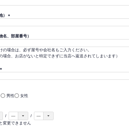
(
必
須
地）
)
(
必
須
物名、部屋番号）
)
けの場合は、必ず屋号や会社名もご入力ください。
の場合、お店がないと特定できずに当店へ返送されてしまいます）
(
必
須
)
し
男性
女性
と変更できません