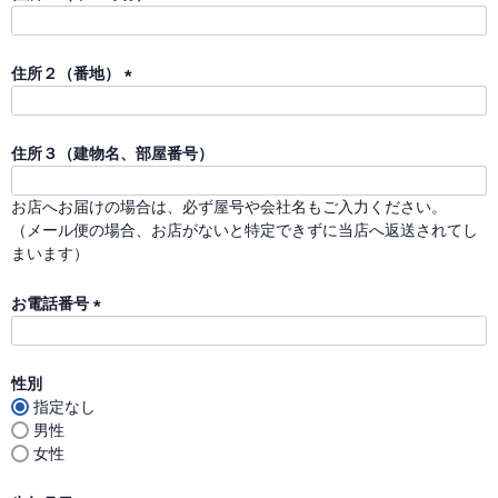
)
(
必
須
住所２（番地）
)
(
必
須
住所３（建物名、部屋番号）
)
お店へお届けの場合は、必ず屋号や会社名もご入力ください。
（メール便の場合、お店がないと特定できずに当店へ返送されてし
まいます）
お電話番号
(
必
須
性別
)
指定なし
男性
女性