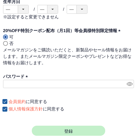
生年月日
※設定すると変更できません
20%OFF特別クーポン配布（月1回）等会員様特別限定情報
可
(
否
必
メールマガジンをご購読いただくと、新製品やセール情報をお届け
須
します。またメールマガジン限定クーポンやプレゼントなどお得な
)
情報をお届けします。
パスワード
(
必
須
会員規約
に同意する
)
個人情報保護方針
に同意する
登録