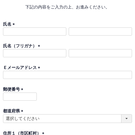
下記の内容をご入力の上、お進みください。
氏名
(
必
須
氏名（フリガナ）
)
(
必
須
Ｅメールアドレス
)
(
必
須
郵便番号
)
(
必
須
都道府県
)
(
必
須
住所１（市区町村）