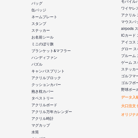
モバイル
バッグ
ワイヤレ
缶バッジ
アクリル
ネームプレート
マウスパ
スタンプ
airpod
ステッカー
ICカード
お名前シール
アイコス
ミニのぼり旗
グロー 
ブランケット&マフラー
プルーム
ハンディファン
ゲーム 
パズル
ステッカ
キャンバスプリント
ゴルフマ
アクリルブロック
ゴルフボ
クッションカバー
野球ボー
抱き枕カバー
データ入
タペストリー
アクリルボード
大口注文 
アクリル万年カレンダー
オリジナ
アクリル時計
マグカップ
水筒