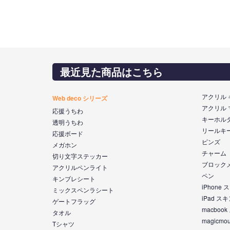
最近見た商品はこちら
アクリル
Web deco シリーズ
アクリル
応援うちわ
キーホル
透明うちわ
リールキ
応援ボード
ピンズ
メガホン
チャーム
切り文字ステッカー
ブロック
アクリルペンライト
ペン
キンブレシート
iPhone
ミックスペンラシート
iPad ス
ゲートフラッグ
macboo
タオル
magicm
Tシャツ