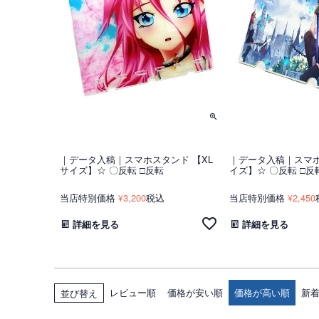
｜データ入稿｜スマホスタンド 【XL
｜データ入稿｜スマホ
サイズ】☆ 〇反転 □反転
イズ】☆ 〇反転 □反
当店特別価格
3,200
税込
当店特別価格
2,450
¥
¥
詳細を見る
詳細を見る
レビュー順
価格が安い順
価格が高い順
新
並び替え