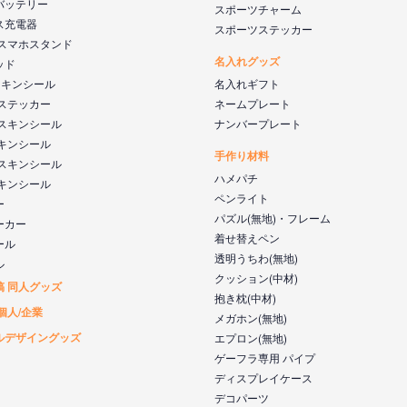
バッテリー
スポーツチャーム
ス充電器
スポーツステッカー
 スマホスタンド
名入れグッズ
ッド
s スキンシール
名入れギフト
 ステッカー
ネームプレート
 スキンシール
ナンバープレート
スキンシール
手作り材料
 スキンシール
ハメパチ
スキンシール
ペンライト
ー
パズル(無地)・フレーム
ーカー
着せ替えペン
ール
透明うちわ(無地)
ル
クッション(中材)
稿 同人グッズ
抱き枕(中材)
個人/企業
メガホン(無地)
ルデザイングッズ
エプロン(無地)
ゲーフラ専用 パイプ
ディスプレイケース
デコパーツ