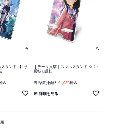
スタンド 【Lサ
｜データ入稿｜スマホスタンド ☆ 〇
転
反転 □反転
税込
当店特別価格
1,930
税込
¥
詳細を見る
着順