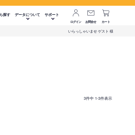
ら探す
データについて
サポート
ログイン
お問合せ
カート
いらっしゃいませ ゲスト 様
3
件中
1
-
3
件表示