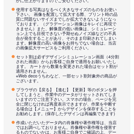
かに仕上がりますのでご安心ください。
使用する写真はなるべく大きなサイズのものをお使い
下さい。 画像を配置して拡大する際、プリント時の品
質に問題ないサイズまでしか拡大できないようになっ
ております。（グラデーション画像はキレイに再現で
きません）また、解像度の低い画像は、シミュレーシ
ョン上でも目視できない予期せぬノイズ線などの不具
合が発生することがあり、そのまま印刷されてしまい
ます。解像度の高い画像をお持ちでない場合は、当店
の画像拡大サービスをご利用ください。
セット割は必ずデザインシミュレーション画面（4分割
された画面）からお客様ご自身で適用をお願いいたし
ます。 カートから数量を変更された場合はセット割が
適用されません。
※Web decoうちわなど、一部セット割対象外の商品が
ございます。
ブラウザの【戻る】【進む】【更新】等のボタンを押
してしまうと、作業中のデータがリセットされてしま
いますのでご注意下さい。スマホの場合、ページを完
全に閉じなければ再度表示できますが、作業を中断す
る場合は【メニュー】からデザインを保存することを
お勧めします。(保存したデザインは再編集できます)
作成いただいたデータ内の肖像権や著作権等は、当店
ではお調べしておりません。肖像権や著作権を侵害す
るものでないかは、お客様ご自身でご確認の上、デー