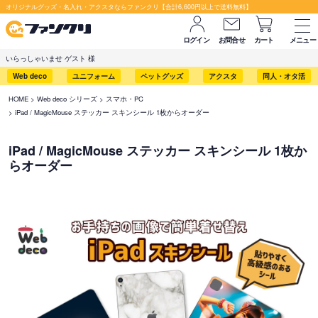
オリジナルグッズ・名入れ・アクスタならファンクリ【合計6,600円以上で送料無料】
ログイン
お問合せ
カート
メニュー
いらっしゃいませ ゲスト 様
Web deco
ユニフォーム
ペットグッズ
アクスタ
同人・オタ活
HOME
Web deco シリーズ
スマホ・PC
iPad / MagicMouse ステッカー スキンシール 1枚からオーダー
iPad / MagicMouse ステッカー スキンシール 1枚か
らオーダー