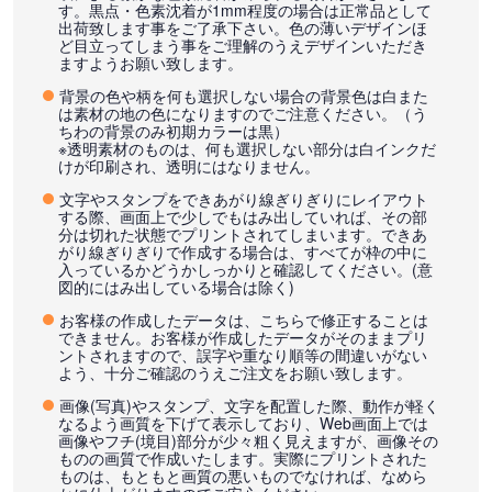
す。黒点・色素沈着が1mm程度の場合は正常品として
出荷致します事をご了承下さい。色の薄いデザインほ
ど目立ってしまう事をご理解のうえデザインいただき
ますようお願い致します。
背景の色や柄を何も選択しない場合の背景色は白また
は素材の地の色になりますのでご注意ください。（う
ちわの背景のみ初期カラーは黒）
※透明素材のものは、何も選択しない部分は白インクだ
けが印刷され、透明にはなりません。
文字やスタンプをできあがり線ぎりぎりにレイアウト
する際、画面上で少しでもはみ出していれば、その部
分は切れた状態でプリントされてしまいます。できあ
がり線ぎりぎりで作成する場合は、すべてが枠の中に
入っているかどうかしっかりと確認してください。(意
図的にはみ出している場合は除く)
お客様の作成したデータは、こちらで修正することは
できません。お客様が作成したデータがそのままプリ
ントされますので、誤字や重なり順等の間違いがない
よう、十分ご確認のうえご注文をお願い致します。
画像(写真)やスタンプ、文字を配置した際、動作が軽く
なるよう画質を下げて表示しており、Web画面上では
画像やフチ(境目)部分が少々粗く見えますが、画像その
ものの画質で作成いたします。実際にプリントされた
ものは、もともと画質の悪いものでなければ、なめら