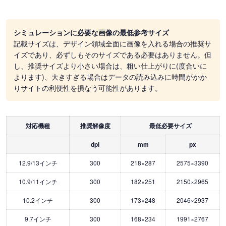
シミュレーションに必要な画像の最低参考サイズ
記載サイズは、デザイン領域全面に画像を入れる場合の推奨サ
イズであり、必ずしもそのサイズである必要はありません。但
し、推奨サイズより小さい場合は、粗い仕上がりに(度合いに
よります)、大きすぎる場合はデータの読み込みに時間がかか
りサイトの利便性を損なう可能性があります。
対応機種
推奨解像度
最低必要サイズ
dpi
mm
px
12.9/13インチ
300
218×287
2575×3390
10.9/11インチ
300
182×251
2150×2965
10.2インチ
300
173×248
2046×2937
9.7インチ
300
168×234
1991×2767