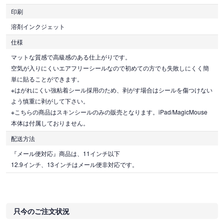
印刷
溶剤インクジェット
仕様
マットな質感で高級感のある仕上がりです。
空気が入りにくいエアフリーシールなので初めての方でも失敗しにくく簡
単に貼ることができます。
※はがれにくい強粘着シール採用のため、剥がす場合はシールを傷つけない
よう慎重に剥がして下さい。
※こちらの商品はスキンシールのみの販売となります。iPad/MagicMouse
本体は付属しておりません。
配送方法
『メール便対応』商品は、11インチ以下
12.9インチ、13インチはメール便非対応です。
只今のご注文状況