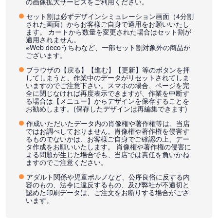
の画像拡大サービスをご利用ください。
セット割は必ずデザインシミュレーション画面（4分割
された画面）からお客様ご自身で適用をお願いいたし
ます。 カートから数量を変更された場合はセット割が
適用されません。
※Web decoうちわなど、一部セット割対象外の商品が
ございます。
ブラウザの【戻る】【進む】【更新】等のボタンを押
してしまうと、作業中のデータがリセットされてしま
いますのでご注意下さい。スマホの場合、ページを完
全に閉じなければ再度表示できますが、作業を中断す
る場合は【メニュー】からデザインを保存することを
お勧めします。(保存したデザインは再編集できます)
作成いただいたデータ内の肖像権や著作権等は、当店
ではお調べしておりません。肖像権や著作権を侵害す
るものでないかは、お客様ご自身でご確認の上、デー
タ作成をお願いいたします。 肖像権や著作権の侵害に
よる問題が生じた場合でも、当店では責任を負いかね
ますのでご注意ください。
アダルト関係や児童ポルノなど、公序良俗に反する内
容のもの、法令に違反するもの、及び弊社が不適切と
認めた印刷データは、ご注文をお断りする場合がござ
います。