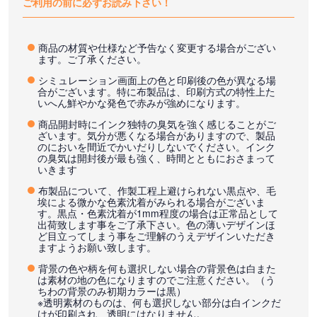
ご利用の前に必ずお読み下さい！
商品の材質や仕様など予告なく変更する場合がござい
ます。ご了承ください。
シミュレーション画面上の色と印刷後の色が異なる場
合がございます。特に布製品は、印刷方式の特性上た
いへん鮮やかな発色で赤みが強めになります。
商品開封時にインク独特の臭気を強く感じることがご
ざいます。気分が悪くなる場合がありますので、製品
のにおいを間近でかいだりしないでください。インク
の臭気は開封後が最も強く、時間とともにおさまって
いきます
布製品について、作製工程上避けられない黒点や、毛
埃による微かな色素沈着がみられる場合がございま
す。黒点・色素沈着が1mm程度の場合は正常品として
出荷致します事をご了承下さい。色の薄いデザインほ
ど目立ってしまう事をご理解のうえデザインいただき
ますようお願い致します。
背景の色や柄を何も選択しない場合の背景色は白また
は素材の地の色になりますのでご注意ください。（う
ちわの背景のみ初期カラーは黒）
※透明素材のものは、何も選択しない部分は白インクだ
けが印刷され、透明にはなりません。