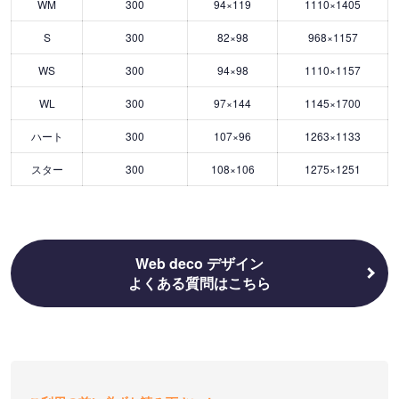
WM
300
94×119
1110×1405
S
300
82×98
968×1157
WS
300
94×98
1110×1157
WL
300
97×144
1145×1700
ハート
300
107×96
1263×1133
スター
300
108×106
1275×1251
Web deco デザイン
よくある質問はこちら