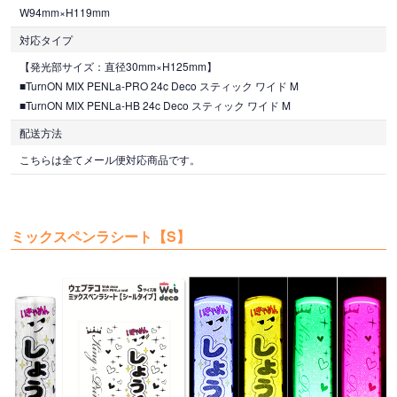
W94mm×H119mm
対応タイプ
【発光部サイズ：直径30mm×H125mm】
■TurnON MIX PENLa-PRO 24c Deco スティック ワイド M
■TurnON MIX PENLa-HB 24c Deco スティック ワイド M
配送方法
こちらは全てメール便対応商品です。
ミックスペンラシート【S】