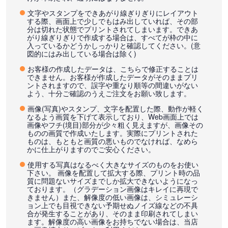
文字やスタンプをできあがり線ぎりぎりにレイアウト
する際、画面上で少しでもはみ出していれば、その部
分は切れた状態でプリントされてしまいます。できあ
がり線ぎりぎりで作成する場合は、すべてが枠の中に
入っているかどうかしっかりと確認してください。(意
図的にはみ出している場合は除く)
お客様の作成したデータは、こちらで修正することは
できません。お客様が作成したデータがそのままプリ
ントされますので、誤字や重なり順等の間違いがない
よう、十分ご確認のうえご注文をお願い致します。
画像(写真)やスタンプ、文字を配置した際、動作が軽く
なるよう画質を下げて表示しており、Web画面上では
画像やフチ(境目)部分が少々粗く見えますが、画像その
ものの画質で作成いたします。実際にプリントされた
ものは、もともと画質の悪いものでなければ、なめら
かに仕上がりますのでご安心ください。
使用する写真はなるべく大きなサイズのものをお使い
下さい。 画像を配置して拡大する際、プリント時の品
質に問題ないサイズまでしか拡大できないようになっ
ております。（グラデーション画像はキレイに再現で
きません）また、解像度の低い画像は、シミュレーシ
ョン上でも目視できない予期せぬノイズ線などの不具
合が発生することがあり、そのまま印刷されてしまい
ます。解像度の高い画像をお持ちでない場合は、当店