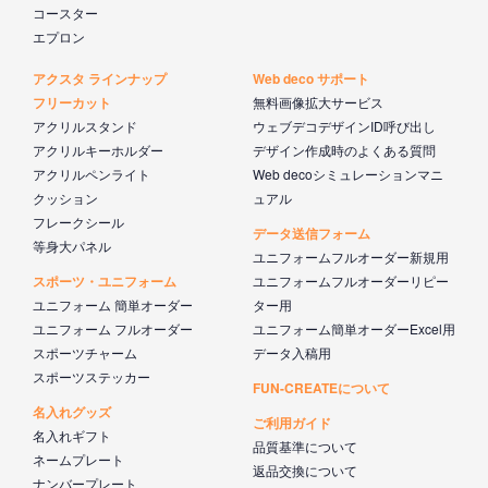
コースター
エプロン
アクスタ ラインナップ
Web deco サポート
フリーカット
無料画像拡大サービス
アクリルスタンド
ウェブデコデザインID呼び出し
アクリルキーホルダー
デザイン作成時のよくある質問
アクリルペンライト
Web decoシミュレーションマニ
クッション
ュアル
フレークシール
データ送信フォーム
等身大パネル
ユニフォームフルオーダー新規用
スポーツ・ユニフォーム
ユニフォームフルオーダーリピー
ユニフォーム 簡単オーダー
ター用
ユニフォーム フルオーダー
ユニフォーム簡単オーダーExcel用
スポーツチャーム
データ入稿用
スポーツステッカー
FUN-CREATEについて
名入れグッズ
ご利用ガイド
名入れギフト
品質基準について
ネームプレート
返品交換について
ナンバープレート