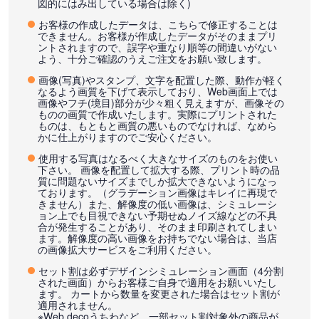
図的にはみ出している場合は除く)
お客様の作成したデータは、こちらで修正することは
できません。お客様が作成したデータがそのままプリ
ントされますので、誤字や重なり順等の間違いがない
よう、十分ご確認のうえご注文をお願い致します。
画像(写真)やスタンプ、文字を配置した際、動作が軽く
なるよう画質を下げて表示しており、Web画面上では
画像やフチ(境目)部分が少々粗く見えますが、画像その
ものの画質で作成いたします。実際にプリントされた
ものは、もともと画質の悪いものでなければ、なめら
かに仕上がりますのでご安心ください。
使用する写真はなるべく大きなサイズのものをお使い
下さい。 画像を配置して拡大する際、プリント時の品
質に問題ないサイズまでしか拡大できないようになっ
ております。（グラデーション画像はキレイに再現で
きません）また、解像度の低い画像は、シミュレーシ
ョン上でも目視できない予期せぬノイズ線などの不具
合が発生することがあり、そのまま印刷されてしまい
ます。解像度の高い画像をお持ちでない場合は、当店
の画像拡大サービスをご利用ください。
セット割は必ずデザインシミュレーション画面（4分割
された画面）からお客様ご自身で適用をお願いいたし
ます。 カートから数量を変更された場合はセット割が
適用されません。
※Web decoうちわなど、一部セット割対象外の商品が