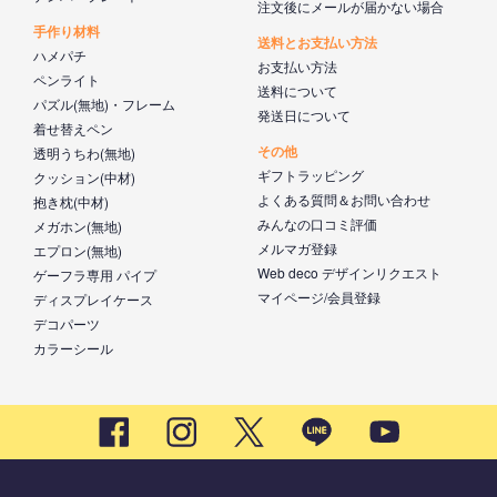
注文後にメールが届かない場合
手作り材料
送料とお支払い方法
ハメパチ
お支払い方法
ペンライト
送料について
パズル(無地)・フレーム
発送日について
着せ替えペン
その他
透明うちわ(無地)
ギフトラッピング
クッション(中材)
よくある質問＆お問い合わせ
抱き枕(中材)
みんなの口コミ評価
メガホン(無地)
メルマガ登録
エプロン(無地)
Web deco デザインリクエスト
ゲーフラ専用 パイプ
マイページ/会員登録
ディスプレイケース
デコパーツ
カラーシール