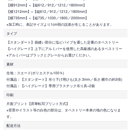
【横912mm】×【縦612／912／1212／1800mm】
【横1212mm】×【縦612／912／1212／1800mm】
【横735mm】×【縦735／1030／1800／2000mm】
※加工時に、表記サイズより1cm弱の誤差が生じることがあります。
タイプ
【スタンダート】袋縫い部分に塩ビパイプを通した定番のタペストリー
【ハイグレード】上下にアルミバーを使用した高級感のあるタペストリー
※アルミバーはブラックとグレーからお選びください。
素材
生地：スエード(ポリエステル100％)
付属品：【スタンダート】吊り下げ用ひも(太さ:3mm／長さ:横巾の約3倍)
付属品：【ハイグレード】専用プラスチック吊り具×2個
印刷
片面プリント【昇華転写プリント方式】
※背景やイラスト等の白色の部分は、タペストリー本来の地の色になりま
す。
配送方法