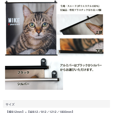
サイズ
【横612mm】×【縦612／912／1212／1800mm】