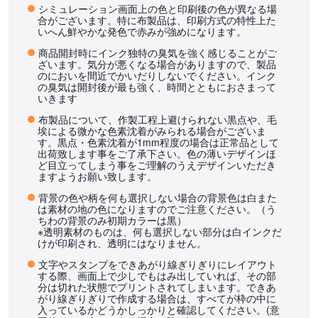
シミュレーション画面上の色と印刷後の色が異なる場
合がございます。特に布製品は、印刷方式の特性上た
いへん鮮やかな発色で赤みが強めになります。
商品開封時にインク独特の臭気を強く感じることがご
ざいます。気分が悪くなる場合がありますので、製品
のにおいを間近でかいだりしないでください。インク
の臭気は開封後が最も強く、時間とともにおさまって
いきます
布製品について、作製工程上避けられない黒点や、毛
埃による微かな色素沈着がみられる場合がございま
す。黒点・色素沈着が1mm程度の場合は正常品として
出荷致します事をご了承下さい。色の薄いデザインほ
ど目立ってしまう事をご理解のうえデザインいただき
ますようお願い致します。
背景の色や柄を何も選択しない場合の背景色は白また
は素材の地の色になりますのでご注意ください。（う
ちわの背景のみ初期カラーは黒）
※透明素材のものは、何も選択しない部分は白インクだ
けが印刷され、透明にはなりません。
文字やスタンプをできあがり線ぎりぎりにレイアウト
する際、画面上で少しでもはみ出していれば、その部
分は切れた状態でプリントされてしまいます。できあ
がり線ぎりぎりで作成する場合は、すべてが枠の中に
入っているかどうかしっかりと確認してください。(意