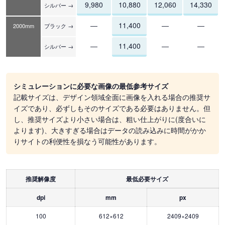
9,980
10,880
12,060
14,330
シルバー →
―
11,400
―
―
2000mm
ブラック →
―
11,400
―
―
シルバー →
シミュレーションに必要な画像の最低参考サイズ
記載サイズは、デザイン領域全面に画像を入れる場合の推奨サ
イズであり、必ずしもそのサイズである必要はありません。但
し、推奨サイズより小さい場合は、粗い仕上がりに(度合いに
よります)、大きすぎる場合はデータの読み込みに時間がかか
りサイトの利便性を損なう可能性があります。
推奨解像度
最低必要サイズ
dpi
mm
px
100
612×612
2409×2409