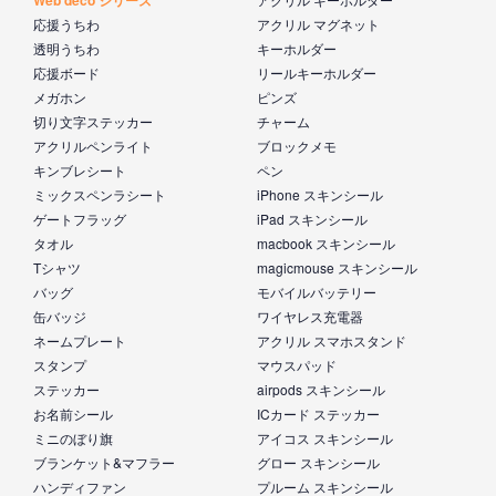
Web deco シリーズ
応援うちわ
アクリル マグネット
透明うちわ
キーホルダー
応援ボード
リールキーホルダー
メガホン
ピンズ
切り文字ステッカー
チャーム
アクリルペンライト
ブロックメモ
キンブレシート
ペン
ミックスペンラシート
iPhone スキンシール
ゲートフラッグ
iPad スキンシール
タオル
macbook スキンシール
Tシャツ
magicmouse スキンシール
バッグ
モバイルバッテリー
缶バッジ
ワイヤレス充電器
ネームプレート
アクリル スマホスタンド
スタンプ
マウスパッド
ステッカー
airpods スキンシール
お名前シール
ICカード ステッカー
ミニのぼり旗
アイコス スキンシール
ブランケット&マフラー
グロー スキンシール
ハンディファン
プルーム スキンシール