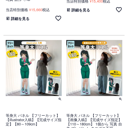
当店特別価格
15,400
税込
¥
当店特別価格
15,660
税込
¥
詳細を見る
詳細を見る
等身大 パネル 【フリーカット】
等身大 パネル 【フリーカット】
【illustrator入稿】【完成サイズ指
【画像入稿】【完成サイズ指定】
定】【80～109cm】
【110～180cm】 1個から 写真 自