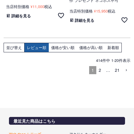
作 プレゼント ネコポス不可
当店特別価格
11,000
税込
¥
当店特別価格
15,950
税込
¥
詳細を見る
詳細を見る
レビュー順
価格が安い順
価格が高い順
新着順
並び替え
414
件中
1
-
20
件表示
1
2
…
21
最近見た商品はこちら
アクリル キーホルダー