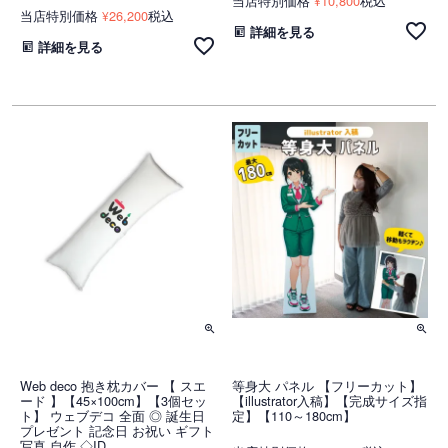
当店特別価格
10,800
税込
¥
当店特別価格
26,200
税込
¥
詳細を見る
詳細を見る
Web deco 抱き枕カバー 【 スエ
等身大 パネル 【フリーカット】
ード 】【45×100cm】【3個セッ
【illustrator入稿】【完成サイズ指
ト】 ウェブデコ 全面 ◎ 誕生日
定】【110～180cm】
プレゼント 記念日 お祝い ギフト
写真 自作 ◇ID