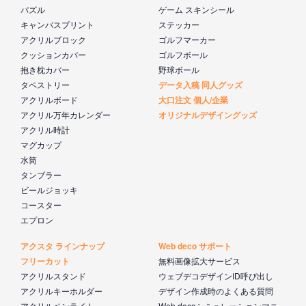
パズル
ゲーム スキンシール
キャンバスプリント
ステッカー
アクリルブロック
ゴルフマーカー
クッションカバー
ゴルフボール
抱き枕カバー
野球ボール
タペストリー
データ入稿 同人グッズ
アクリルボード
大口注文 個人/企業
アクリル万年カレンダー
オリジナルデザイングッズ
アクリル時計
マグカップ
水筒
タンブラー
ビールジョッキ
コースター
エプロン
アクスタ ラインナップ
Web deco サポート
フリーカット
無料画像拡大サービス
アクリルスタンド
ウェブデコデザインID呼び出し
アクリルキーホルダー
デザイン作成時のよくある質問
アクリルペンライト
Web decoシミュレーションマニ