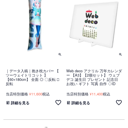
｜データ入稿｜抱き枕カバー 【
Web deco アクリル 万年カレンダ
ツーウェイトリコット 】
ー 【A3】【2個セット】 ウェブ
【60×180cm】 全面 ◎ 〇反転 □
デコ 誕生日 プレゼント 記念日
反転
お祝い ギフト 写真 自作 ◇ID
当店特別価格
11,600
税込
当店特別価格
11,400
税込
¥
¥
詳細を見る
詳細を見る