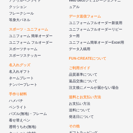
クッション
ュアル
フレークシール
データ送信フォーム
等身大パネル
ユニフォームフルオーダー新規用
スポーツ・ユニフォーム
ユニフォームフルオーダーリピー
ユニフォーム 簡単オーダー
ター用
ユニフォーム フルオーダー
ユニフォーム簡単オーダーExcel用
スポーツチャーム
データ入稿用
スポーツステッカー
FUN-CREATEについて
名入れグッズ
ご利用ガイド
名入れギフト
品質基準について
ネームプレート
返品交換について
ナンバープレート
注文後にメールが届かない場合
手作り材料
送料とお支払い方法
ハメパチ
お支払い方法
ペンライト
送料について
パズル(無地)・フレーム
発送日について
着せ替えペン
その他
透明うちわ(無地)
ギフトラッピング
クッション(中材)