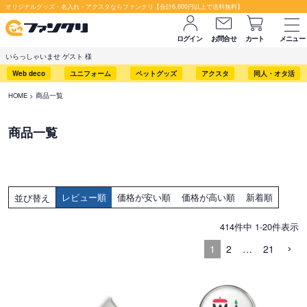
オリジナルグッズ・名入れ・アクスタならファンクリ【合計6,600円以上で送料無料】
ログイン
お問合せ
カート
メニュー
いらっしゃいませ ゲスト 様
Web deco
ユニフォーム
ペットグッズ
アクスタ
同人・オタ活
HOME
商品一覧
商品一覧
レビュー順
価格が安い順
価格が高い順
新着順
並び替え
414
件中
1
-
20
件表示
1
2
…
21