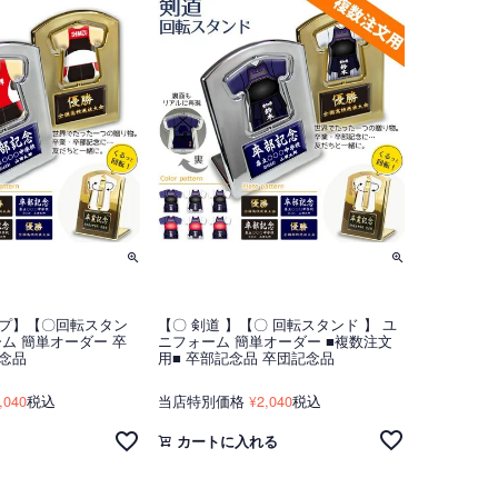
イプ】【〇回転スタン
【〇 剣道 】【〇 回転スタンド 】 ユ
ーム 簡単オーダー 卒
ニフォーム 簡単オーダー ■複数注文
念品
用■ 卒部記念品 卒団記念品
,040
税込
当店特別価格
2,040
税込
¥
カートに入れる