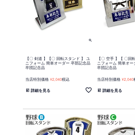
【〇 剣道 】【〇 回転スタンド 】 ユ
【〇 空手 】【 〇回
ニフォーム 簡単オーダー 卒部記念品
ニフォーム 簡単オー
卒団記念品
卒団記念品
当店特別価格
2,040
税込
当店特別価格
2,040
¥
¥
詳細を見る
詳細を見る