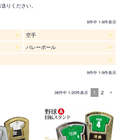
お送りください。
9
件中
1
-
9
件表示
空手
バレーボール
9
件中
1
-
9
件表示
1
2
38
件中
1
-
20
件表示