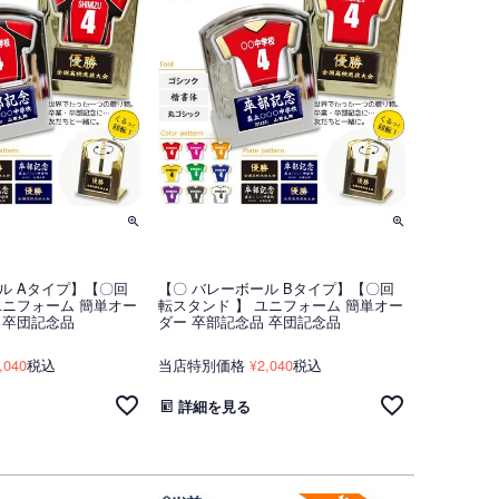
ル Aタイプ】【〇回
【〇 バレーボール Bタイプ】【〇回
ユニフォーム 簡単オー
転スタンド 】 ユニフォーム 簡単オー
 卒団記念品
ダー 卒部記念品 卒団記念品
,040
税込
当店特別価格
2,040
税込
¥
詳細を見る