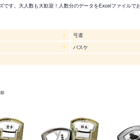
です。大人数も大歓迎！人数分のデータをExcelファイルで
弓道
バスケ
着順