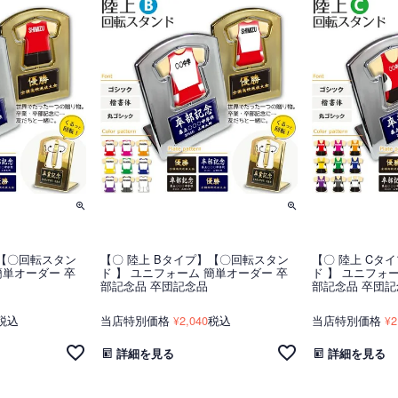
】【〇回転スタン
【〇 陸上 Bタイプ】【〇回転スタン
【〇 陸上 Cタ
簡単オーダー 卒
ド 】 ユニフォーム 簡単オーダー 卒
ド 】 ユニフォ
部記念品 卒団記念品
部記念品 卒団記
税込
当店特別価格
2,040
税込
当店特別価格
2
¥
¥
詳細を見る
詳細を見る