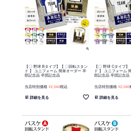
【〇 野球 Bタイプ】【 〇回転スタン
【〇 野球 Cタイプ】
ド 】 ユニフォーム 簡単オーダー 卒
ド 】 ユニフォーム 
部記念品 卒団記念品
部記念品 卒団記念品
当店特別価格
2,040
税込
当店特別価格
2,040
¥
¥
詳細を見る
詳細を見る