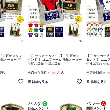
【 〇回転スタン
【〇 サッカー Aタイプ】【〇回転ス
【〇 サッカー 
簡単オーダー 卒
タンド 】 ユニフォーム 簡単オーダー
タンド 】 ユニ
卒部記念品 卒団記念品
卒部記念品 卒
税込
当店特別価格
2,040
税込
当店特別価格
2
¥
¥
詳細を見る
詳細を見る