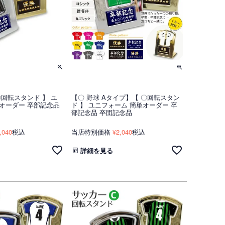
〇回転スタンド 】 ユ
【〇 野球 Aタイプ】【 〇回転スタン
オーダー 卒部記念品
ド 】 ユニフォーム 簡単オーダー 卒
部記念品 卒団記念品
,040
税込
当店特別価格
2,040
税込
¥
詳細を見る