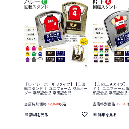
【〇 バレーボール Cタイプ】【〇回
【〇 陸上 Aタイプ
転スタンド 】 ユニフォーム 簡単オー
ド 】 ユニフォーム 
ダー 卒部記念品 卒団記念品
部記念品 卒団記念品
当店特別価格
2,040
税込
当店特別価格
2,040
¥
¥
詳細を見る
詳細を見る