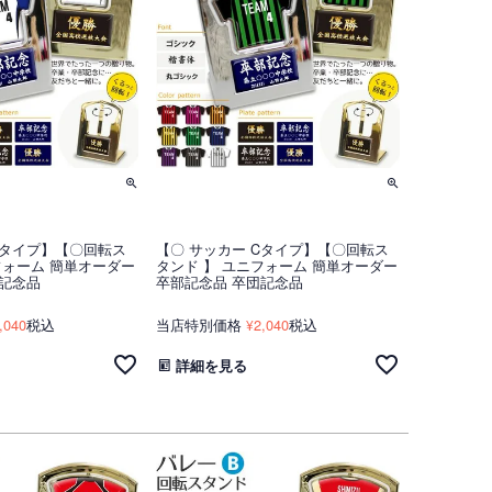
Bタイプ】【〇回転ス
【〇 サッカー Cタイプ】【〇回転ス
フォーム 簡単オーダー
タンド 】 ユニフォーム 簡単オーダー
団記念品
卒部記念品 卒団記念品
,040
税込
当店特別価格
2,040
税込
¥
詳細を見る