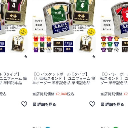
ル Bタイプ】
【〇 バスケットボール Cタイプ】
【〇 バレーボー
 ユニフォーム 簡
【〇回転スタンド 】 ユニフォーム 簡
転スタンド 】 
品 卒団記念品
単オーダー 卒部記念品 卒団記念品
ダー 卒部記念品
税込
当店特別価格
2,040
税込
当店特別価格
2
¥
¥
詳細を見る
詳細を見る