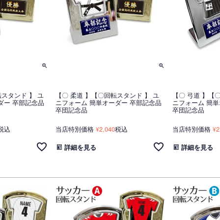
転スタンド 】 ユ
【〇 柔道 】【〇回転スタンド 】 ユ
【〇 弓道 】【
ダー 卒部記念品
ニフォーム 簡単オーダー 卒部記念品
ニフォーム 簡単
卒団記念品
卒団記念品
税込
当店特別価格
2,040
税込
当店特別価格
2
¥
¥
詳細を見る
詳細を見る