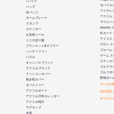
Tシャツ
モバイル
バッグ
ワイヤレ
缶バッジ
アクリル
ネームプレート
マウスパ
スタンプ
airpod
ステッカー
ICカード
お名前シール
アイコス
ミニのぼり旗
グロー 
ブランケット&マフラー
プルーム
ハンディファン
ゲーム 
パズル
ステッカ
キャンバスプリント
ゴルフマ
アクリルブロック
ゴルフボ
クッションカバー
野球ボー
抱き枕カバー
データ入
タペストリー
アクリルボード
大口注文 
アクリル万年カレンダー
オリジナ
アクリル時計
マグカップ
水筒