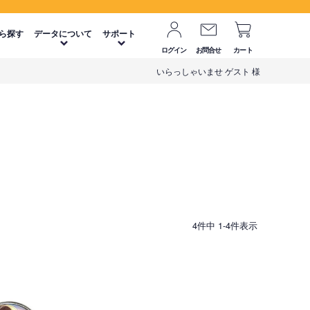
ら探す
データについて
サポート
ログイン
お問合せ
カート
いらっしゃいませ ゲスト 様
4
件中
1
-
4
件表示