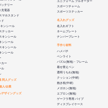
ユニフォーム フルオーダー
バッテリー
スポーツチャーム
ス充電器
スポーツステッカー
 スマホスタンド
名入れグッズ
ッド
s スキンシール
名入れギフト
 ステッカー
ネームプレート
 スキンシール
ナンバープレート
スキンシール
手作り材料
 スキンシール
ハメパチ
スキンシール
ペンライト
ー
パズル(無地)・フレーム
ーカー
着せ替えペン
ール
透明うちわ(無地)
ル
クッション(中材)
稿 同人グッズ
抱き枕(中材)
個人/企業
メガホン(無地)
ルデザイングッズ
エプロン(無地)
ゲーフラ専用 パイプ
ディスプレイケース