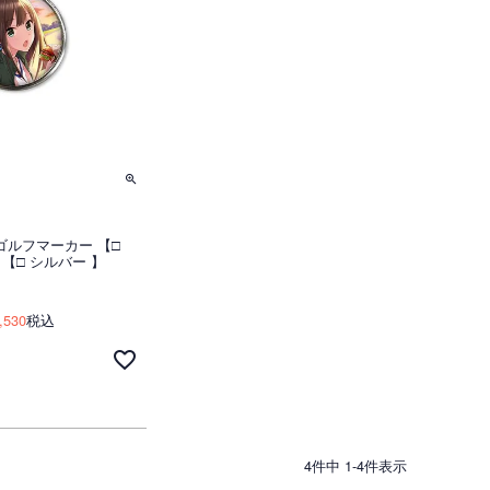
ゴルフマーカー 【□
 【□ シルバー 】
,530
税込
4
件中
1
-
4
件表示