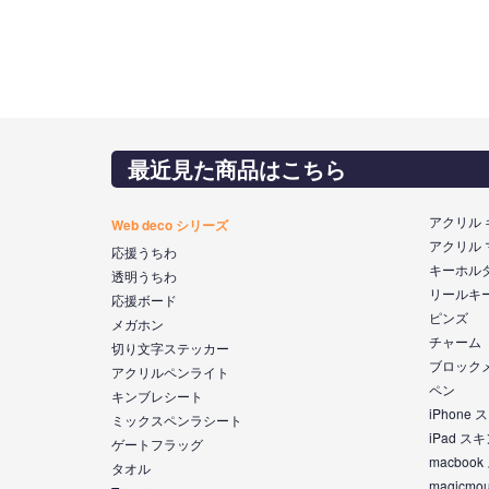
最近見た商品はこちら
アクリル
Web deco シリーズ
アクリル
応援うちわ
キーホル
透明うちわ
リールキ
応援ボード
ピンズ
メガホン
チャーム
切り文字ステッカー
ブロック
アクリルペンライト
ペン
キンブレシート
iPhone
ミックスペンラシート
iPad ス
ゲートフラッグ
macboo
タオル
magicm