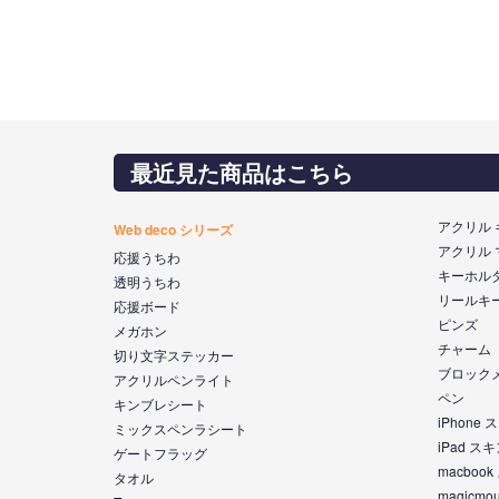
最近見た商品はこちら
アクリル
Web deco シリーズ
アクリル
応援うちわ
キーホル
透明うちわ
リールキ
応援ボード
ピンズ
メガホン
チャーム
切り文字ステッカー
ブロック
アクリルペンライト
ペン
キンブレシート
iPhone
ミックスペンラシート
iPad ス
ゲートフラッグ
macboo
タオル
magicm