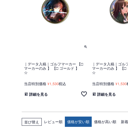
｜データ入稿｜ゴルフマーカー 【□
｜データ入稿｜ゴルフ
マーカーのみ 】 【□ ゴールド 】
マーカーのみ 】 【
☆
☆
当店特別価格
1,530
税込
当店特別価格
1,530
¥
¥
詳細を見る
詳細を見る
レビュー順
価格が安い順
価格が高い順
新
並び替え