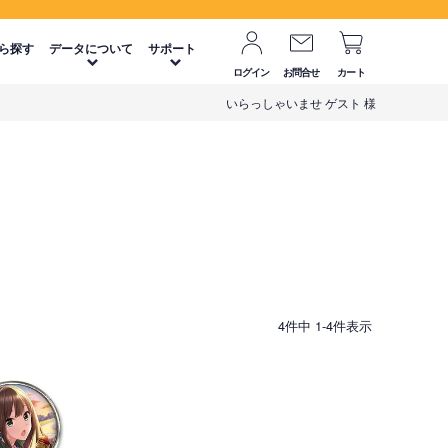
ら探す
データについて
サポート
ログイン
お問合せ
カート
いらっしゃいませ ゲスト 様
4
件中
1
-
4
件表示