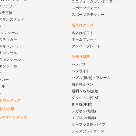
ユニフォーム フルオーダー
バッテリー
スポーツチャーム
ス充電器
スポーツステッカー
 スマホスタンド
名入れグッズ
ッド
s スキンシール
名入れギフト
 ステッカー
ネームプレート
 スキンシール
ナンバープレート
スキンシール
手作り材料
 スキンシール
ハメパチ
スキンシール
ペンライト
ー
パズル(無地)・フレーム
ーカー
着せ替えペン
ール
透明うちわ(無地)
ル
クッション(中材)
稿 同人グッズ
抱き枕(中材)
個人/企業
メガホン(無地)
ルデザイングッズ
エプロン(無地)
ゲーフラ専用 パイプ
ディスプレイケース