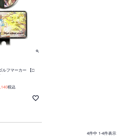
ゴルフマーカー 【□
☆
,140
税込
4
件中
1
-
4
件表示