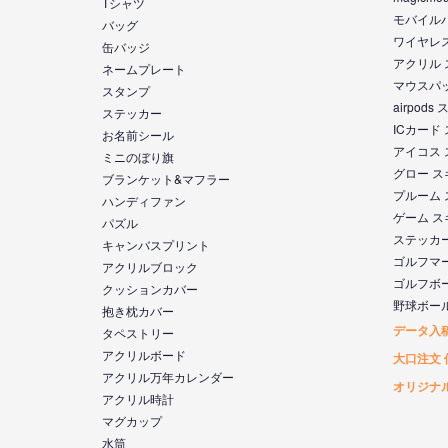
Tシャツ
モバイル
バッグ
ワイヤレ
缶バッジ
アクリル
ネームプレート
マウスパ
スタンプ
airpod
ステッカー
ICカード
お名前シール
アイコス
ミニのぼり旗
グロー 
ブランケット&マフラー
プルーム
ハンディファン
ゲーム 
パズル
ステッカ
キャンバスプリント
ゴルフマ
アクリルブロック
ゴルフボ
クッションカバー
野球ボー
抱き枕カバー
データ入
タペストリー
アクリルボード
大口注文 
アクリル万年カレンダー
オリジナ
アクリル時計
マグカップ
水筒