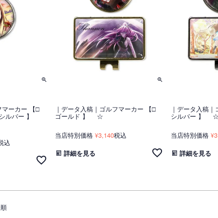
マーカー 【□
｜データ入稿｜ゴルフマーカー 【□
｜データ入稿｜
□ シルバー 】
ゴールド 】 ☆
シルバー 】 
当店特別価格
3,140
税込
当店特別価格
3
¥
¥
税込
詳細を見る
詳細を見る
着順