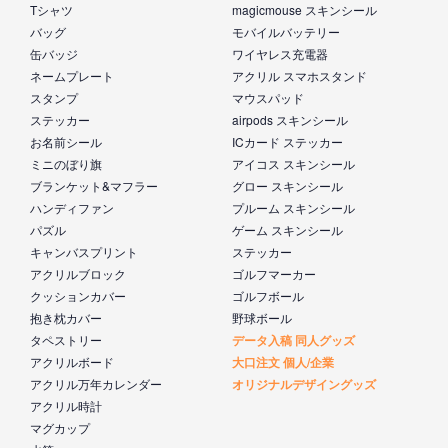
Tシャツ
magicmouse スキンシール
バッグ
モバイルバッテリー
缶バッジ
ワイヤレス充電器
ネームプレート
アクリル スマホスタンド
スタンプ
マウスパッド
ステッカー
airpods スキンシール
お名前シール
ICカード ステッカー
ミニのぼり旗
アイコス スキンシール
ブランケット&マフラー
グロー スキンシール
ハンディファン
プルーム スキンシール
パズル
ゲーム スキンシール
キャンバスプリント
ステッカー
アクリルブロック
ゴルフマーカー
クッションカバー
ゴルフボール
抱き枕カバー
野球ボール
タペストリー
データ入稿 同人グッズ
アクリルボード
大口注文 個人/企業
アクリル万年カレンダー
オリジナルデザイングッズ
アクリル時計
マグカップ