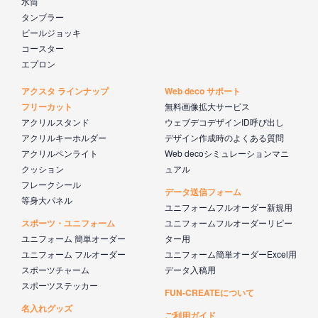
水筒
タンブラー
ビールジョッキ
コースター
エプロン
アクスタ ラインナップ
Web deco サポート
フリーカット
無料画像拡大サービス
アクリルスタンド
ウェブデコデザインID呼び出し
アクリルキーホルダー
デザイン作成時のよくある質問
アクリルペンライト
Web decoシミュレーションマニ
クッション
ュアル
フレークシール
データ送信フォーム
等身大パネル
ユニフォームフルオーダー新規用
スポーツ・ユニフォーム
ユニフォームフルオーダーリピー
ユニフォーム 簡単オーダー
ター用
ユニフォーム フルオーダー
ユニフォーム簡単オーダーExcel用
スポーツチャーム
データ入稿用
スポーツステッカー
FUN-CREATEについて
名入れグッズ
ご利用ガイド