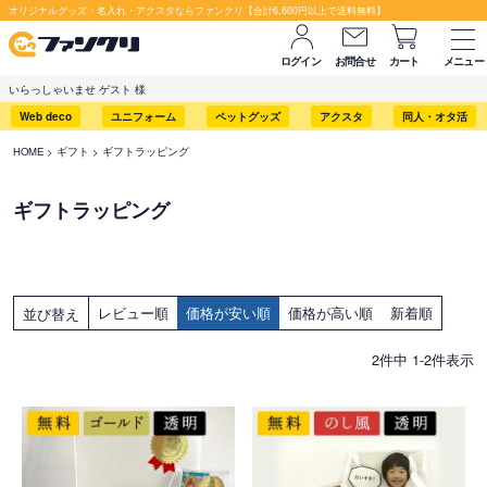
オリジナルグッズ・名入れ・アクスタならファンクリ【合計6,600円以上で送料無料】
ログイン
お問合せ
カート
メニュー
いらっしゃいませ ゲスト 様
Web deco
ユニフォーム
ペットグッズ
アクスタ
同人・オタ活
HOME
ギフト
ギフトラッピング
ギフトラッピング
レビュー順
価格が安い順
価格が高い順
新着順
並び替え
2
件中
1
-
2
件表示