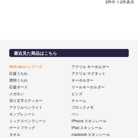
2
件中
1
-
2
件表示
最近見た商品はこちら
Web deco シリーズ
アクリル キーホルダー
応援うちわ
アクリル マグネット
透明うちわ
キーホルダー
応援ボード
リールキーホルダー
メガホン
ピンズ
切り文字ステッカー
チャーム
アクリルペンライト
ブロックメモ
キンブレシート
ペン
ミックスペンラシート
iPhone スキンシール
ゲートフラッグ
iPad スキンシール
タオル
macbook スキンシール