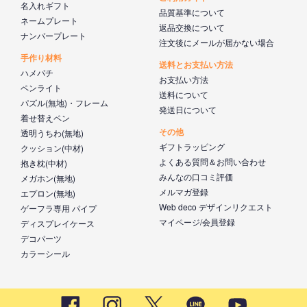
名入れギフト
品質基準について
ネームプレート
返品交換について
ナンバープレート
注文後にメールが届かない場合
手作り材料
送料とお支払い方法
ハメパチ
お支払い方法
ペンライト
送料について
パズル(無地)・フレーム
発送日について
着せ替えペン
その他
透明うちわ(無地)
ギフトラッピング
クッション(中材)
よくある質問＆お問い合わせ
抱き枕(中材)
みんなの口コミ評価
メガホン(無地)
メルマガ登録
エプロン(無地)
Web deco デザインリクエスト
ゲーフラ専用 パイプ
マイページ/会員登録
ディスプレイケース
デコパーツ
カラーシール