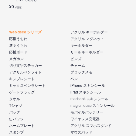
¥
0
（税込）
Web deco シリーズ
アクリル キーホルダー
応援うちわ
アクリル マグネット
透明うちわ
キーホルダー
応援ボード
リールキーホルダー
メガホン
ピンズ
切り文字ステッカー
チャーム
アクリルペンライト
ブロックメモ
キンブレシート
ペン
ミックスペンラシート
iPhone スキンシール
ゲートフラッグ
iPad スキンシール
タオル
macbook スキンシール
Tシャツ
magicmouse スキンシール
バッグ
モバイルバッテリー
缶バッジ
ワイヤレス充電器
ネームプレート
アクリル スマホスタンド
スタンプ
マウスパッド