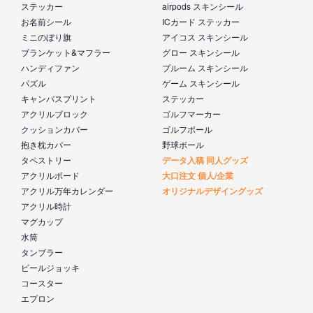
ステッカー
airpods スキンシール
お名前シール
ICカード ステッカー
ミニのぼり旗
アイコス スキンシール
ブランケット&マフラー
グロー スキンシール
ハンディファン
プルーム スキンシール
パズル
ゲーム スキンシール
キャンバスプリント
ステッカー
アクリルブロック
ゴルフマーカー
クッションカバー
ゴルフボール
抱き枕カバー
野球ボール
タペストリー
データ入稿 同人グッズ
アクリルボード
大口注文 個人/企業
アクリル万年カレンダー
オリジナルデザイングッズ
アクリル時計
マグカップ
水筒
タンブラー
ビールジョッキ
コースター
エプロン