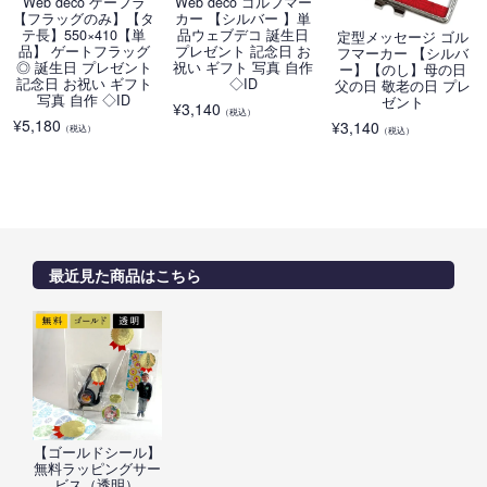
Web deco ゲーフラ
Web deco ゴルフマー
【フラッグのみ】【タ
カー 【シルバー 】単
テ長】550×410【単
品ウェブデコ 誕生日
定型メッセージ ゴル
品】 ゲートフラッグ
プレゼント 記念日 お
フマーカー 【シルバ
◎ 誕生日 プレゼント
祝い ギフト 写真 自作
ー】【のし】母の日
記念日 お祝い ギフト
◇ID
父の日 敬老の日 プレ
写真 自作 ◇ID
ゼント
¥
3,140
（税込）
¥
5,180
¥
3,140
（税込）
（税込）
最近見た商品はこちら
【ゴールドシール】
無料ラッピングサー
ビス（透明）