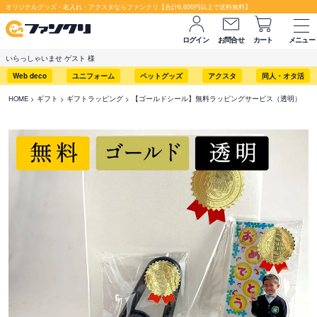
オリジナルグッズ・名入れ・アクスタならファンクリ【合計6,600円以上で送料無料】
ログイン
お問合せ
カート
メニュー
いらっしゃいませ ゲスト 様
Web deco
ユニフォーム
ペットグッズ
アクスタ
同人・オタ活
HOME
ギフト
ギフトラッピング
【ゴールドシール】無料ラッピングサービス（透明）