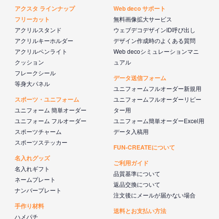
アクスタ ラインナップ
Web deco サポート
フリーカット
無料画像拡大サービス
アクリルスタンド
ウェブデコデザインID呼び出し
アクリルキーホルダー
デザイン作成時のよくある質問
アクリルペンライト
Web decoシミュレーションマニ
クッション
ュアル
フレークシール
データ送信フォーム
等身大パネル
ユニフォームフルオーダー新規用
スポーツ・ユニフォーム
ユニフォームフルオーダーリピー
ユニフォーム 簡単オーダー
ター用
ユニフォーム フルオーダー
ユニフォーム簡単オーダーExcel用
スポーツチャーム
データ入稿用
スポーツステッカー
FUN-CREATEについて
名入れグッズ
ご利用ガイド
名入れギフト
品質基準について
ネームプレート
返品交換について
ナンバープレート
注文後にメールが届かない場合
手作り材料
送料とお支払い方法
ハメパチ