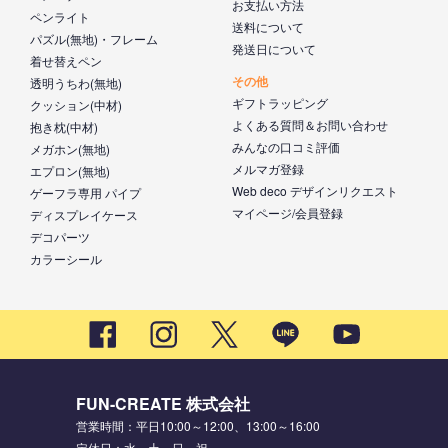
お支払い方法
ペンライト
送料について
パズル(無地)・フレーム
発送日について
着せ替えペン
その他
透明うちわ(無地)
ギフトラッピング
クッション(中材)
よくある質問＆お問い合わせ
抱き枕(中材)
みんなの口コミ評価
メガホン(無地)
メルマガ登録
エプロン(無地)
Web deco デザインリクエスト
ゲーフラ専用 パイプ
マイページ/会員登録
ディスプレイケース
デコパーツ
カラーシール
FUN-CREATE 株式会社
営業時間：平日10:00～12:00、13:00～16:00
定休日：水、土、日、祝