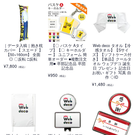
｜データ入稿｜抱き枕
【〇 バスケ Aタイ
Web deco タオル【冷
カバー 【 スエード 】
プ】【〇 キーホルダ
感タオル】【Sサイ
【50×160cm】 全面
ー 】 ユニフォーム 簡
ズ】【ソフトケース付
◎ 〇反転 □反転
単オーダー ■複数注文
き】【単品】クールタ
用■ 卒部記念品 卒団
オル ウェブデコ 誕生
¥
7,800
（税込）
記念品
日 プレゼント 記念日
お祝い ギフト 写真 自
¥
950
（税込）
作 ◇ID
¥
1,480
（税込）