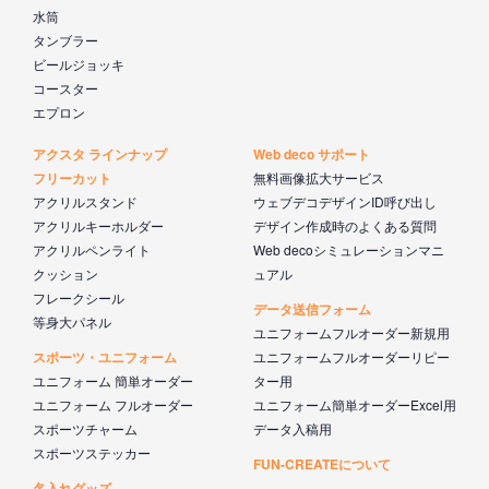
水筒
タンブラー
ビールジョッキ
コースター
エプロン
アクスタ ラインナップ
Web deco サポート
フリーカット
無料画像拡大サービス
アクリルスタンド
ウェブデコデザインID呼び出し
アクリルキーホルダー
デザイン作成時のよくある質問
アクリルペンライト
Web decoシミュレーションマニ
クッション
ュアル
フレークシール
データ送信フォーム
等身大パネル
ユニフォームフルオーダー新規用
スポーツ・ユニフォーム
ユニフォームフルオーダーリピー
ユニフォーム 簡単オーダー
ター用
ユニフォーム フルオーダー
ユニフォーム簡単オーダーExcel用
スポーツチャーム
データ入稿用
スポーツステッカー
FUN-CREATEについて
名入れグッズ