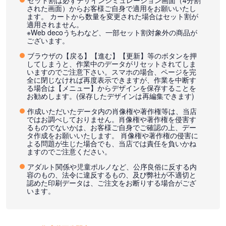
セット割は必ずデザインシミュレーション画面（4分割
された画面）からお客様ご自身で適用をお願いいたし
ます。 カートから数量を変更された場合はセット割が
適用されません。
※Web decoうちわなど、一部セット割対象外の商品が
ございます。
ブラウザの【戻る】【進む】【更新】等のボタンを押
してしまうと、作業中のデータがリセットされてしま
いますのでご注意下さい。スマホの場合、ページを完
全に閉じなければ再度表示できますが、作業を中断す
る場合は【メニュー】からデザインを保存することを
お勧めします。(保存したデザインは再編集できます)
作成いただいたデータ内の肖像権や著作権等は、当店
ではお調べしておりません。肖像権や著作権を侵害す
るものでないかは、お客様ご自身でご確認の上、デー
タ作成をお願いいたします。 肖像権や著作権の侵害に
よる問題が生じた場合でも、当店では責任を負いかね
ますのでご注意ください。
アダルト関係や児童ポルノなど、公序良俗に反する内
容のもの、法令に違反するもの、及び弊社が不適切と
認めた印刷データは、ご注文をお断りする場合がござ
います。