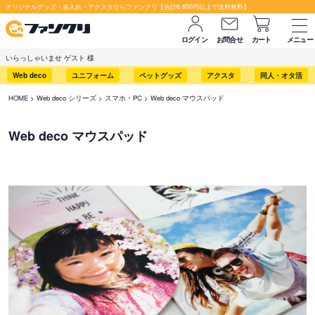
オリジナルグッズ・名入れ・アクスタならファンクリ【合計6,600円以上で送料無料】
ログイン
お問合せ
カート
メニュー
いらっしゃいませ ゲスト 様
Web deco
ユニフォーム
ペットグッズ
アクスタ
同人・オタ活
HOME
Web deco シリーズ
スマホ・PC
Web deco マウスパッド
Web deco マウスパッド