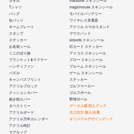
タオル
macbook スキンシール
Tシャツ
magicmouse スキンシール
バッグ
モバイルバッテリー
缶バッジ
ワイヤレス充電器
ネームプレート
アクリル スマホスタンド
スタンプ
マウスパッド
ステッカー
airpods スキンシール
お名前シール
ICカード ステッカー
ミニのぼり旗
アイコス スキンシール
ブランケット&マフラー
グロー スキンシール
ハンディファン
プルーム スキンシール
パズル
ゲーム スキンシール
キャンバスプリント
ステッカー
アクリルブロック
ゴルフマーカー
クッションカバー
ゴルフボール
抱き枕カバー
野球ボール
タペストリー
データ入稿 同人グッズ
アクリルボード
大口注文 個人/企業
アクリル万年カレンダー
オリジナルデザイングッズ
アクリル時計
マグカップ