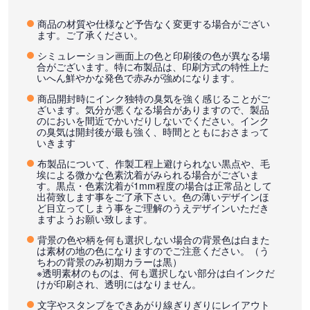
商品の材質や仕様など予告なく変更する場合がござい
ます。ご了承ください。
シミュレーション画面上の色と印刷後の色が異なる場
合がございます。特に布製品は、印刷方式の特性上た
いへん鮮やかな発色で赤みが強めになります。
商品開封時にインク独特の臭気を強く感じることがご
ざいます。気分が悪くなる場合がありますので、製品
のにおいを間近でかいだりしないでください。インク
の臭気は開封後が最も強く、時間とともにおさまって
いきます
布製品について、作製工程上避けられない黒点や、毛
埃による微かな色素沈着がみられる場合がございま
す。黒点・色素沈着が1mm程度の場合は正常品として
出荷致します事をご了承下さい。色の薄いデザインほ
ど目立ってしまう事をご理解のうえデザインいただき
ますようお願い致します。
背景の色や柄を何も選択しない場合の背景色は白また
は素材の地の色になりますのでご注意ください。（う
ちわの背景のみ初期カラーは黒）
※透明素材のものは、何も選択しない部分は白インクだ
けが印刷され、透明にはなりません。
文字やスタンプをできあがり線ぎりぎりにレイアウト