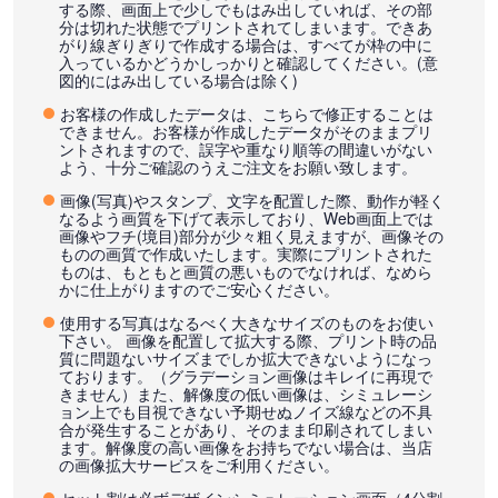
する際、画面上で少しでもはみ出していれば、その部
分は切れた状態でプリントされてしまいます。できあ
がり線ぎりぎりで作成する場合は、すべてが枠の中に
入っているかどうかしっかりと確認してください。(意
図的にはみ出している場合は除く)
お客様の作成したデータは、こちらで修正することは
できません。お客様が作成したデータがそのままプリ
ントされますので、誤字や重なり順等の間違いがない
よう、十分ご確認のうえご注文をお願い致します。
画像(写真)やスタンプ、文字を配置した際、動作が軽く
なるよう画質を下げて表示しており、Web画面上では
画像やフチ(境目)部分が少々粗く見えますが、画像その
ものの画質で作成いたします。実際にプリントされた
ものは、もともと画質の悪いものでなければ、なめら
かに仕上がりますのでご安心ください。
使用する写真はなるべく大きなサイズのものをお使い
下さい。 画像を配置して拡大する際、プリント時の品
質に問題ないサイズまでしか拡大できないようになっ
ております。（グラデーション画像はキレイに再現で
きません）また、解像度の低い画像は、シミュレーシ
ョン上でも目視できない予期せぬノイズ線などの不具
合が発生することがあり、そのまま印刷されてしまい
ます。解像度の高い画像をお持ちでない場合は、当店
の画像拡大サービスをご利用ください。