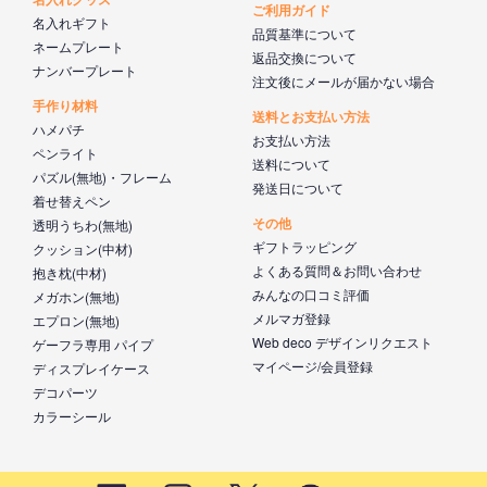
ご利用ガイド
名入れギフト
品質基準について
ネームプレート
返品交換について
ナンバープレート
注文後にメールが届かない場合
手作り材料
送料とお支払い方法
ハメパチ
お支払い方法
ペンライト
送料について
パズル(無地)・フレーム
発送日について
着せ替えペン
その他
透明うちわ(無地)
ギフトラッピング
クッション(中材)
よくある質問＆お問い合わせ
抱き枕(中材)
みんなの口コミ評価
メガホン(無地)
メルマガ登録
エプロン(無地)
Web deco デザインリクエスト
ゲーフラ専用 パイプ
マイページ/会員登録
ディスプレイケース
デコパーツ
カラーシール