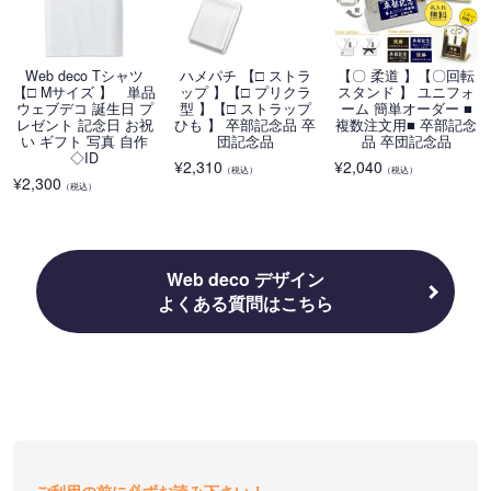
Web deco Tシャツ
ハメパチ 【□ ストラ
【〇 柔道 】【〇回転
【□ Mサイズ 】 単品
ップ 】【□ プリクラ
スタンド 】 ユニフォ
ウェブデコ 誕生日 プ
型 】【□ ストラップ
ーム 簡単オーダー ■
レゼント 記念日 お祝
ひも 】 卒部記念品 卒
複数注文用■ 卒部記念
い ギフト 写真 自作
団記念品
品 卒団記念品
◇ID
¥
2,310
¥
2,040
（税込）
（税込）
¥
2,300
（税込）
Web deco デザイン
よくある質問はこちら