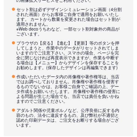
の画像拡大サービスをご利用ください。
セット割は必ずデザインシミュレーション画面（4分割
された画面）からお客様ご自身で適用をお願いいたし
ます。 カートから数量を変更された場合はセット割が
適用されません。
※Web decoうちわなど、一部セット割対象外の商品が
ございます。
ブラウザの【戻る】【進む】【更新】等のボタンを押
してしまうと、作業中のデータがリセットされてしま
いますのでご注意下さい。スマホの場合、ページを完
全に閉じなければ再度表示できますが、作業を中断す
る場合は【メニュー】からデザインを保存することを
お勧めします。(保存したデザインは再編集できます)
作成いただいたデータ内の肖像権や著作権等は、当店
ではお調べしておりません。肖像権や著作権を侵害す
るものでないかは、お客様ご自身でご確認の上、デー
タ作成をお願いいたします。 肖像権や著作権の侵害に
よる問題が生じた場合でも、当店では責任を負いかね
ますのでご注意ください。
アダルト関係や児童ポルノなど、公序良俗に反する内
容のもの、法令に違反するもの、及び弊社が不適切と
認めた印刷データは、ご注文をお断りする場合がござ
います。