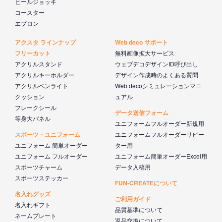
ビールジョッキ
コースター
エプロン
アクスタ ラインナップ
Web deco サポート
フリーカット
無料画像拡大サービス
アクリルスタンド
ウェブデコデザインID呼び出し
アクリルキーホルダー
デザイン作成時のよくある質問
アクリルペンライト
Web decoシミュレーションマニ
クッション
ュアル
フレークシール
データ送信フォーム
等身大パネル
ユニフォームフルオーダー新規用
スポーツ・ユニフォーム
ユニフォームフルオーダーリピー
ユニフォーム 簡単オーダー
ター用
ユニフォーム フルオーダー
ユニフォーム簡単オーダーExcel用
スポーツチャーム
データ入稿用
スポーツステッカー
FUN-CREATEについて
名入れグッズ
ご利用ガイド
名入れギフト
品質基準について
ネームプレート
返品交換について