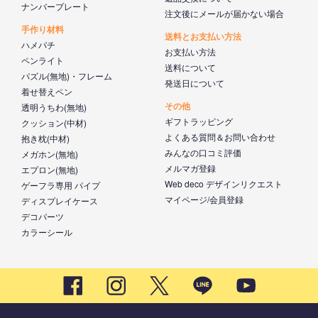
ナンバープレート
注文後にメールが届かない場合
手作り材料
送料とお支払い方法
ハメパチ
お支払い方法
ペンライト
送料について
パズル(無地)・フレーム
発送日について
着せ替えペン
その他
透明うちわ(無地)
ギフトラッピング
クッション(中材)
よくある質問＆お問い合わせ
抱き枕(中材)
みんなの口コミ評価
メガホン(無地)
メルマガ登録
エプロン(無地)
Web deco デザインリクエスト
ゲーフラ専用 パイプ
マイページ/会員登録
ディスプレイケース
デコパーツ
カラーシール