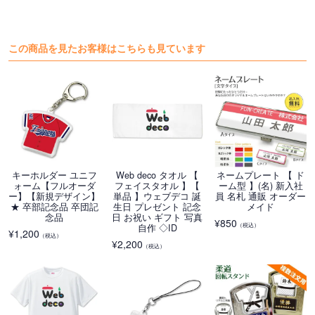
この商品を見たお客様はこちらも見ています
キーホルダー ユニフ
Web deco タオル 【
ネームプレート 【 ド
ォーム【フルオーダ
フェイスタオル 】【
ーム型 】(名) 新入社
ー】【新規デザイン】
単品 】ウェブデコ 誕
員 名札 通販 オーダー
★ 卒部記念品 卒団記
生日 プレゼント 記念
メイド
念品
日 お祝い ギフト 写真
¥
850
（税込）
自作 ◇ID
¥
1,200
（税込）
¥
2,200
（税込）