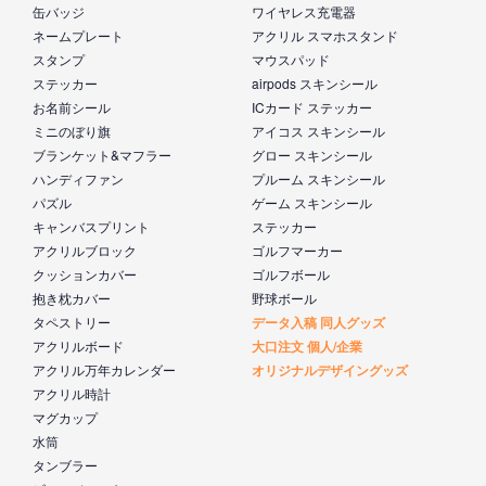
缶バッジ
ワイヤレス充電器
ネームプレート
アクリル スマホスタンド
スタンプ
マウスパッド
ステッカー
airpods スキンシール
お名前シール
ICカード ステッカー
ミニのぼり旗
アイコス スキンシール
ブランケット&マフラー
グロー スキンシール
ハンディファン
プルーム スキンシール
パズル
ゲーム スキンシール
キャンバスプリント
ステッカー
アクリルブロック
ゴルフマーカー
クッションカバー
ゴルフボール
抱き枕カバー
野球ボール
タペストリー
データ入稿 同人グッズ
アクリルボード
大口注文 個人/企業
アクリル万年カレンダー
オリジナルデザイングッズ
アクリル時計
マグカップ
水筒
タンブラー