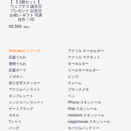
】【 2個セット 】
ウェブデコ 誕生日
プレゼント 記念日
お祝い ギフト 写真
自作 ◇ID
¥
2,500
（税込）
Web deco シリーズ
アクリル キーホルダー
応援うちわ
アクリル マグネット
透明うちわ
キーホルダー
応援ボード
リールキーホルダー
メガホン
ピンズ
切り文字ステッカー
チャーム
アクリルペンライト
ブロックメモ
キンブレシート
ペン
ミックスペンラシート
iPhone スキンシール
ゲートフラッグ
iPad スキンシール
タオル
macbook スキンシール
Tシャツ
magicmouse スキンシール
バッグ
モバイルバッテリー