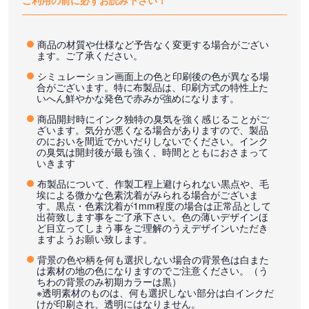
ご利用の前に必ずお読み下さい！
商品の材質や仕様など予告なく変更する場合がござい
ます。ご了承ください。
シミュレーション画面上の色と印刷後の色が異なる場
合がございます。特に布製品は、印刷方式の特性上た
いへん鮮やかな発色で赤みが強めになります。
商品開封時にインク独特の臭気を強く感じることがご
ざいます。気分が悪くなる場合がありますので、製品
のにおいを間近でかいだりしないでください。インク
の臭気は開封後が最も強く、時間とともにおさまって
いきます
布製品について、作製工程上避けられない黒点や、毛
埃による微かな色素沈着がみられる場合がございま
す。黒点・色素沈着が1mm程度の場合は正常品として
出荷致します事をご了承下さい。色の薄いデザインほ
ど目立ってしまう事をご理解のうえデザインいただき
ますようお願い致します。
背景の色や柄を何も選択しない場合の背景色は白また
は素材の地の色になりますのでご注意ください。（う
ちわの背景のみ初期カラーは黒）
※透明素材のものは、何も選択しない部分は白インクだ
けが印刷され、透明にはなりません。