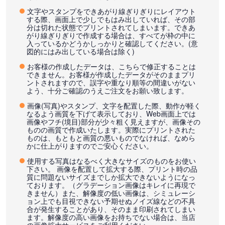
文字やスタンプをできあがり線ぎりぎりにレイアウト
する際、画面上で少しでもはみ出していれば、その部
分は切れた状態でプリントされてしまいます。できあ
がり線ぎりぎりで作成する場合は、すべてが枠の中に
入っているかどうかしっかりと確認してください。(意
図的にはみ出している場合は除く)
お客様の作成したデータは、こちらで修正することは
できません。お客様が作成したデータがそのままプリ
ントされますので、誤字や重なり順等の間違いがない
よう、十分ご確認のうえご注文をお願い致します。
画像(写真)やスタンプ、文字を配置した際、動作が軽く
なるよう画質を下げて表示しており、Web画面上では
画像やフチ(境目)部分が少々粗く見えますが、画像その
ものの画質で作成いたします。実際にプリントされた
ものは、もともと画質の悪いものでなければ、なめら
かに仕上がりますのでご安心ください。
使用する写真はなるべく大きなサイズのものをお使い
下さい。 画像を配置して拡大する際、プリント時の品
質に問題ないサイズまでしか拡大できないようになっ
ております。（グラデーション画像はキレイに再現で
きません）また、解像度の低い画像は、シミュレーシ
ョン上でも目視できない予期せぬノイズ線などの不具
合が発生することがあり、そのまま印刷されてしまい
ます。解像度の高い画像をお持ちでない場合は、当店