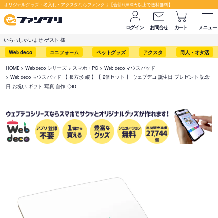
オリジナルグッズ・名入れ・アクスタならファンクリ【合計6,600円以上で送料無料】
ログイン
お問合せ
カート
メニュー
いらっしゃいませ ゲスト 様
Web deco
ユニフォーム
ペットグッズ
アクスタ
同人・オタ活
HOME
Web deco シリーズ
スマホ・PC
Web deco マウスパッド
Web deco マウスパッド 【 長方形 縦 】【 2個セット 】 ウェブデコ 誕生日 プレゼント 記念
日 お祝い ギフト 写真 自作 ◇ID