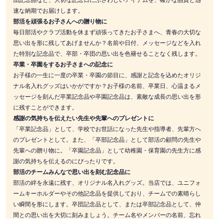
速な納期でお届けします。
部活を頑張るお子さんへの贈り物に
毎日部活やクラブ活動を休まず頑張ってきたお子さまへ、青春の大切な
思い出を形に残してあげませんか？名前や日付、メッセージなどを入れ
た特別な記念品で、卒部・卒団の思い出を色褪せることなく残します。
卒業・卒園をするお子さまへの記念に
お子様の一生に一度の卒業・卒園の節目に、感謝と記念を込めたオリジ
ナル名入れグッズはいかがですか？お子様の名前、卒業日、心温まるメ
ッセージを刻んだ卒業記念品や卒園記念品は、素敵な成長の思い出を形
に残すことができます。
感謝の気持ちを伝えたい先生や先輩へのプレゼントに
「卒業記念品」として、学校でお世話になった先生や指導者、先輩方へ
のプレゼントとして。また、「卒部記念品」として部活の顧問の先生や
先輩への贈り物に。「卒園記念品」として幼稚園・保育園の先生方に感
謝の気持ちを伝えるのにぴったりです。
部活のチームみんなで思い出を刻む記念品に
部活の絆を永遠に残す、オリジナル名入れグッズ。当店では、ユニフォ
ームキーホルダーやその他記念品を提供しており、チームでの素晴らし
い瞬間を形にします。卒団記念品として、または卒部記念品として、仲
間との思い出を大切に刻みましょう。チーム名やメンバーの名前、忘れ