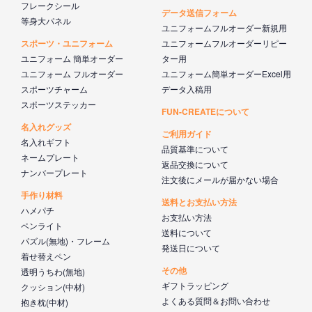
フレークシール
データ送信フォーム
等身大パネル
ユニフォームフルオーダー新規用
スポーツ・ユニフォーム
ユニフォームフルオーダーリピー
ユニフォーム 簡単オーダー
ター用
ユニフォーム フルオーダー
ユニフォーム簡単オーダーExcel用
スポーツチャーム
データ入稿用
スポーツステッカー
FUN-CREATEについて
名入れグッズ
ご利用ガイド
名入れギフト
品質基準について
ネームプレート
返品交換について
ナンバープレート
注文後にメールが届かない場合
手作り材料
送料とお支払い方法
ハメパチ
お支払い方法
ペンライト
送料について
パズル(無地)・フレーム
発送日について
着せ替えペン
その他
透明うちわ(無地)
ギフトラッピング
クッション(中材)
よくある質問＆お問い合わせ
抱き枕(中材)