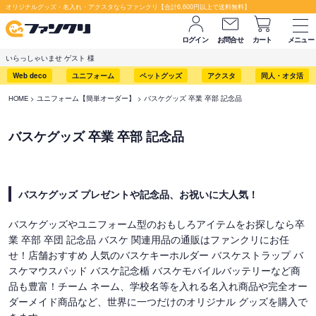
オリジナルグッズ・名入れ・アクスタならファンクリ【合計6,600円以上で送料無料】
ログイン
お問合せ
カート
メニュー
いらっしゃいませ ゲスト 様
Web deco
ユニフォーム
ペットグッズ
アクスタ
同人・オタ活
HOME
ユニフォーム【簡単オーダー】
バスケグッズ 卒業 卒部 記念品
バスケグッズ 卒業 卒部 記念品
バスケグッズ プレゼントや記念品、お祝いに大人気！
バスケグッズやユニフォーム型のおもしろアイテムをお探しなら卒
業 卒部 卒団 記念品 バスケ 関連用品の通販はファンクリにお任
せ！店舗おすすめ 人気のバスケキーホルダー バスケストラップ バ
スケマウスパッド バスケ記念楯 バスケモバイルバッテリーなど商
品も豊富！チーム ネーム、学校名等を入れる名入れ商品や完全オー
ダーメイド商品など、世界に一つだけのオリジナル グッズを購入で