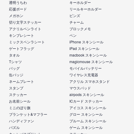
透明うちわ
キーホルダー
応援ボード
リールキーホルダー
メガホン
ピンズ
切り文字ステッカー
チャーム
アクリルペンライト
ブロックメモ
キンブレシート
ペン
ミックスペンラシート
iPhone スキンシール
ゲートフラッグ
iPad スキンシール
タオル
macbook スキンシール
Tシャツ
magicmouse スキンシール
バッグ
モバイルバッテリー
缶バッジ
ワイヤレス充電器
ネームプレート
アクリル スマホスタンド
スタンプ
マウスパッド
ステッカー
airpods スキンシール
お名前シール
ICカード ステッカー
ミニのぼり旗
アイコス スキンシール
ブランケット&マフラー
グロー スキンシール
ハンディファン
プルーム スキンシール
パズル
ゲーム スキンシール
キャンバスプリント
ステッカー