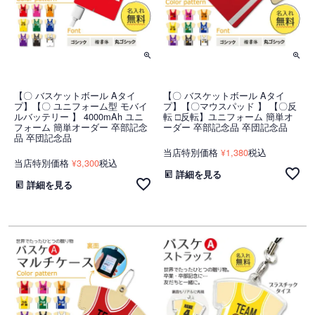
【〇 バスケットボール Aタイ
【〇 バスケットボール Aタイ
プ】【〇 ユニフォーム型 モバイ
プ】【〇マウスパッド 】 【〇反
ルバッテリー 】 4000mAh ユニ
転 □反転】ユニフォーム 簡単オ
フォーム 簡単オーダー 卒部記念
ーダー 卒部記念品 卒団記念品
品 卒団記念品
当店特別価格
1,380
税込
¥
当店特別価格
3,300
税込
¥
詳細を見る
詳細を見る