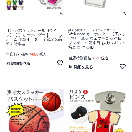
【〇 バスケットボール Bタイ
誰でも簡単！ユニフォームデザイン
Web deco キーホルダー 【 Tシャ
プ】【〇 キーホルダー 】 ユニフ
ツ型】 単品 ウェブデコ 誕生日
ォーム 簡単オーダー 卒部記念品
プレゼント 記念日 お祝い ギフト
卒団記念品
写真 自作 ◇ID
当店特別価格
950
税込
¥
当店特別価格
850
税込
¥
詳細を見る
詳細を見る