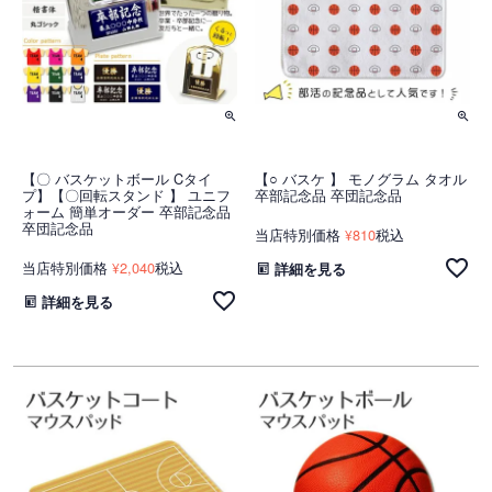
【〇 バスケットボール Cタイ
【○ バスケ 】 モノグラム タオル
プ】【〇回転スタンド 】 ユニフ
卒部記念品 卒団記念品
ォーム 簡単オーダー 卒部記念品
卒団記念品
当店特別価格
810
税込
¥
当店特別価格
2,040
税込
¥
詳細を見る
詳細を見る