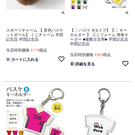
スポーツチャーム 【 茶色バスケ
【〇 バスケ Aタイプ】【〇 キー
ットボール】 ミニチャーム 卒部
ホルダー 】 ユニフォーム 簡単オ
記念品 卒団記念品
ーダー ■複数注文用■ 卒部記念品
卒団記念品
当店特別価格
170
税込
¥
当店特別価格
950
税込
¥
カートに入れる
詳細を見る