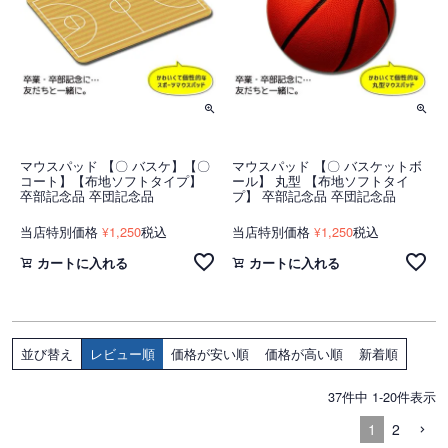
マウスパッド 【〇 バスケ】【〇
マウスパッド 【〇 バスケットボ
コート】【布地ソフトタイプ】
ール】 丸型 【布地ソフトタイ
卒部記念品 卒団記念品
プ】 卒部記念品 卒団記念品
当店特別価格
1,250
税込
当店特別価格
1,250
税込
¥
¥
カートに入れる
カートに入れる
レビュー順
価格が安い順
価格が高い順
新着順
並び替え
37
件中
1
-
20
件表示
1
2