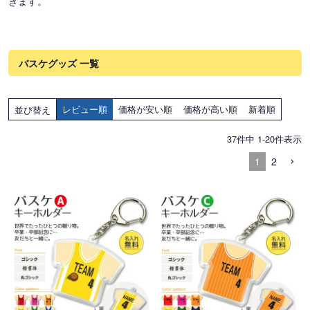
きます。
バスケグッズ 一覧
レビュー順
価格が安い順
価格が高い順
新着順
並び替え
37
件中
1
-
20
件表示
1
2