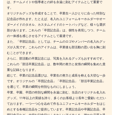
は、チームメイトや指導者との絆を永遠に刻むアイテムとして重要で
す。
オリジナルグッズを作成することで、卒業生一人ひとりに合った特別な
記念品が作れます。たとえば、名入れユニフォームキーホルダーやオー
ダーメイドのタオル、カスタムメイドのトートバッグなど、様々な選択
肢があります。これらの「卒団記念品」は、個性を表現しつつ、チーム
の一体感を感じさせるアイテムとして最適です。
また、「卒部記念品」としては、チームのロゴやメンバーの名入れグッ
ズが人気です。これらのアイテムは、卒業後も部活動の思い出を胸に刻
むことができます。
さらに、部活動の卒業記念には、写真を入れるグッズもおすすめです。
これらの「部活卒業記念品」は、数年間の努力と友情の瞬間を集めた貴
重な記録となります。
総じて、卒業の記念品選びは、卒業生の努力と成長を称える大切な一歩
です。オリジナルの「卒団記念品」「卒部記念品」「部活卒業記念品」
を通じて、卒業の瞬間を特別なものにしましょう。
卒業、卒園、卒団の特別な瞬間を永遠に刻む、当店のオリジナル名入れ
グッズ。11年以上の実績を誇り、多くのお客様より長年ご愛顧いただい
ております。一つ一つ心を込めて作るユニフォームキーホルダーをはじ
めとする各種記念品をご提供しています。卒業記念品や卒園記念品、卒
団記念品など、大切な記念日にふさわしいアイテムを、確かな品質と迅