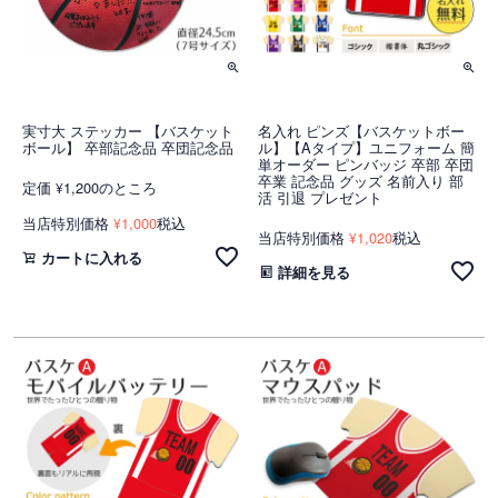
実寸大 ステッカー 【バスケット
名入れ ピンズ【バスケットボー
ボール】 卒部記念品 卒団記念品
ル】【Aタイプ】ユニフォーム 簡
単オーダー ピンバッジ 卒部 卒団
卒業 記念品 グッズ 名前入り 部
定価
1,200
のところ
¥
活 引退 プレゼント
当店特別価格
1,000
税込
¥
当店特別価格
1,020
税込
¥
カートに入れる
詳細を見る