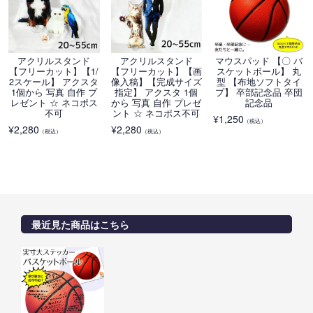
アクリルスタンド
アクリルスタンド
マウスパッド 【〇 バ
【フリーカット】【1/
【フリーカット】【画
スケットボール】 丸
2スケール】 アクスタ
像入稿】【完成サイズ
型 【布地ソフトタイ
1個から 写真 自作 プ
指定】 アクスタ 1個
プ】 卒部記念品 卒団
レゼント ☆ ネコポス
から 写真 自作 プレゼ
記念品
不可
ント ☆ ネコポス不可
¥
1,250
（税込）
¥
2,280
¥
2,280
（税込）
（税込）
最近見た商品はこちら