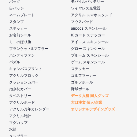
バッグ
モバイルバッテリー
缶バッジ
ワイヤレス充電器
ネームプレート
アクリル スマホスタンド
スタンプ
マウスパッド
ステッカー
airpods スキンシール
お名前シール
ICカード ステッカー
ミニのぼり旗
アイコス スキンシール
ブランケット&マフラー
グロー スキンシール
ハンディファン
プルーム スキンシール
パズル
ゲーム スキンシール
キャンバスプリント
ステッカー
アクリルブロック
ゴルフマーカー
クッションカバー
ゴルフボール
抱き枕カバー
野球ボール
タペストリー
データ入稿 同人グッズ
アクリルボード
大口注文 個人/企業
アクリル万年カレンダー
オリジナルデザイングッズ
アクリル時計
マグカップ
水筒
タンブラー