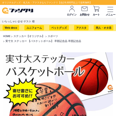
オリジナルグッズ・名入れ・アクスタならファンクリ【合計6,600円以上で送料無料】
ログイン
お問合せ
カート
メニュー
いらっしゃいませ ゲスト 様
Web deco
ユニフォーム
ペットグッズ
アクスタ
同人・オタ活
HOME
ステッカー【オリジナル】
スポーツ
実寸大 ステッカー 【バスケットボール】 卒部記念品 卒団記念品