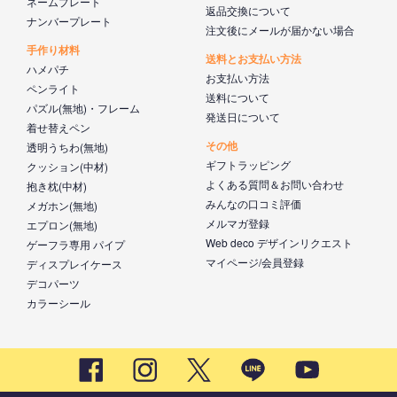
ネームプレート
返品交換について
ナンバープレート
注文後にメールが届かない場合
手作り材料
送料とお支払い方法
ハメパチ
お支払い方法
ペンライト
送料について
パズル(無地)・フレーム
発送日について
着せ替えペン
その他
透明うちわ(無地)
ギフトラッピング
クッション(中材)
よくある質問＆お問い合わせ
抱き枕(中材)
みんなの口コミ評価
メガホン(無地)
メルマガ登録
エプロン(無地)
Web deco デザインリクエスト
ゲーフラ専用 パイプ
マイページ/会員登録
ディスプレイケース
デコパーツ
カラーシール