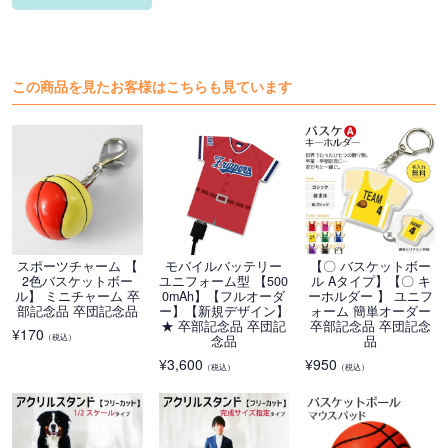
この商品を見たお客様はこちらも見ています
スポーツチャーム 【
モバイルバッテリー
【〇 バスケットボー
2色バスケットボー
ユニフォーム型 【500
ル Aタイプ】【〇 キ
ル】 ミニチャーム 卒
0mAh】【フルオーダ
ーホルダー 】 ユニフ
部記念品 卒団記念品
ー】【新規デザイン】
ォーム 簡単オーダー
★ 卒部記念品 卒団記
卒部記念品 卒団記念
¥
170
（税込）
念品
品
¥
3,600
¥
950
（税込）
（税込）