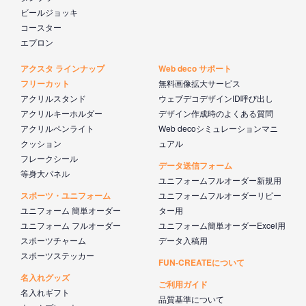
ビールジョッキ
コースター
エプロン
アクスタ ラインナップ
Web deco サポート
フリーカット
無料画像拡大サービス
アクリルスタンド
ウェブデコデザインID呼び出し
アクリルキーホルダー
デザイン作成時のよくある質問
アクリルペンライト
Web decoシミュレーションマニ
クッション
ュアル
フレークシール
データ送信フォーム
等身大パネル
ユニフォームフルオーダー新規用
スポーツ・ユニフォーム
ユニフォームフルオーダーリピー
ユニフォーム 簡単オーダー
ター用
ユニフォーム フルオーダー
ユニフォーム簡単オーダーExcel用
スポーツチャーム
データ入稿用
スポーツステッカー
FUN-CREATEについて
名入れグッズ
ご利用ガイド
名入れギフト
品質基準について