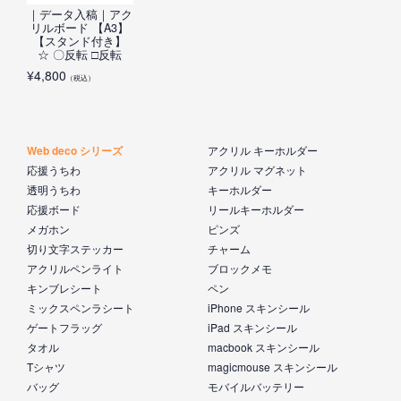
｜データ入稿｜アク
リルボード 【A3】
【スタンド付き】
☆ 〇反転 □反転
¥
4,800
（税込）
Web deco シリーズ
アクリル キーホルダー
応援うちわ
アクリル マグネット
透明うちわ
キーホルダー
応援ボード
リールキーホルダー
メガホン
ピンズ
切り文字ステッカー
チャーム
アクリルペンライト
ブロックメモ
キンブレシート
ペン
ミックスペンラシート
iPhone スキンシール
ゲートフラッグ
iPad スキンシール
タオル
macbook スキンシール
Tシャツ
magicmouse スキンシール
バッグ
モバイルバッテリー