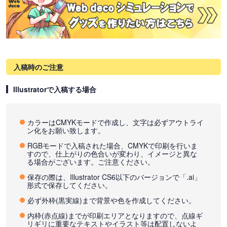
入稿時のご注意
Illustratorで入稿する場合
カラーはCMYKモードで作成し、文字は必ずアウトライ
ン化をお願い致します。
RGBモードで入稿された場合、CMYKで印刷を行いま
すので、仕上がりの色合いが変わり、イメージと異な
る場合がございます。ご注意ください。
保存の際は、Illustrator CS6以下のバージョンで「.ai」
形式で保存してください。
必ず外枠(黒実線)まで背景や色を作成してください。
内枠(赤点線)までが印刷エリアとなりますので、点線ギ
リギリに重要なテキストやイラスト等は配置しないよ