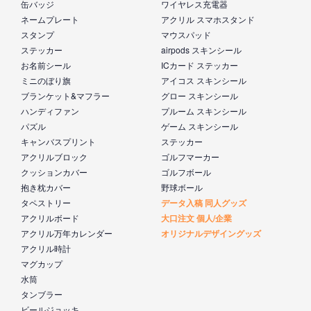
缶バッジ
ワイヤレス充電器
ネームプレート
アクリル スマホスタンド
スタンプ
マウスパッド
ステッカー
airpods スキンシール
お名前シール
ICカード ステッカー
ミニのぼり旗
アイコス スキンシール
ブランケット&マフラー
グロー スキンシール
ハンディファン
プルーム スキンシール
パズル
ゲーム スキンシール
キャンバスプリント
ステッカー
アクリルブロック
ゴルフマーカー
クッションカバー
ゴルフボール
抱き枕カバー
野球ボール
タペストリー
データ入稿 同人グッズ
アクリルボード
大口注文 個人/企業
アクリル万年カレンダー
オリジナルデザイングッズ
アクリル時計
マグカップ
水筒
タンブラー
ビールジョッキ