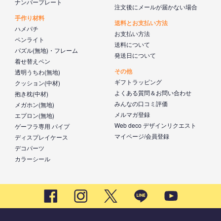
ナンバープレート
注文後にメールが届かない場合
手作り材料
送料とお支払い方法
ハメパチ
お支払い方法
ペンライト
送料について
パズル(無地)・フレーム
発送日について
着せ替えペン
その他
透明うちわ(無地)
ギフトラッピング
クッション(中材)
よくある質問＆お問い合わせ
抱き枕(中材)
みんなの口コミ評価
メガホン(無地)
メルマガ登録
エプロン(無地)
Web deco デザインリクエスト
ゲーフラ専用 パイプ
マイページ/会員登録
ディスプレイケース
デコパーツ
カラーシール