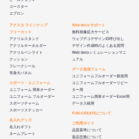
コースター
エプロン
アクスタ ラインナップ
Web deco サポート
フリーカット
無料画像拡大サービス
アクリルスタンド
ウェブデコデザインID呼び出し
アクリルキーホルダー
デザイン作成時のよくある質問
アクリルペンライト
Web decoシミュレーションマニ
クッション
ュアル
フレークシール
データ送信フォーム
等身大パネル
ユニフォームフルオーダー新規用
スポーツ・ユニフォーム
ユニフォームフルオーダーリピー
ユニフォーム 簡単オーダー
ター用
ユニフォーム フルオーダー
ユニフォーム簡単オーダーExcel用
スポーツチャーム
データ入稿用
スポーツステッカー
FUN-CREATEについて
名入れグッズ
ご利用ガイド
名入れギフト
品質基準について
ネームプレート
返品交換について