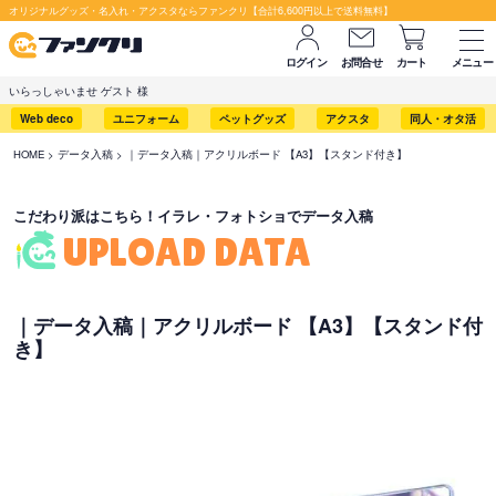
セット購入が断然お得です！
オリジナルグッズ・名入れ・アクスタならファンクリ【合計6,600円以上で送料無料】
ログイン
お問合せ
カート
メニュー
いらっしゃいませ ゲスト 様
Web deco
ユニフォーム
ペットグッズ
アクスタ
同人・オタ活
HOME
データ入稿
｜データ入稿｜アクリルボード 【A3】【スタンド付き】
こだわり派はこちら！イラレ・フォトショでデータ入稿
UPLOAD DATA
｜データ入稿｜アクリルボード 【A3】【スタンド付
き】