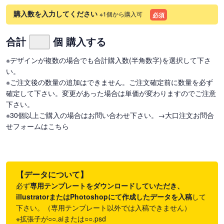
購入数を入力してください
※1個から購入可
必須
合計
個 購入する
※デザインが複数の場合でも合計購入数(半角数字)を選択して下さ
い。
※ご注文後の数量の追加はできません。ご注文確定前に数量を必ず
確定して下さい。変更があった場合は単価が変わりますのでご注意
下さい。
※30個以上ご購入の場合はお問い合わせ下さい。
→大口注文お問合
せフォームはこちら
【データについて】
必ず
専用テンプレートをダウンロードしていただき、
illustratorまたはPhotoshopにて作成したデータを入稿
して
下さい。（専用テンプレート以外では入稿できません）
※拡張子が○○.aiまたは○○.psd