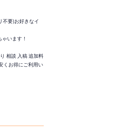
リ不要)お好きなイ
ちゃいます！
 相談 入稿 追加料
安くお得にご利用い