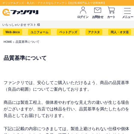
オリジナルグッズ・名入れ・アクスタならファンクリ【合計6,600円以上で送料無料】
ログイン
お問合せ
カート
メニュー
いらっしゃいませ ゲスト 様
Web deco
ユニフォーム
ペットグッズ
アクスタ
同人・オタ活
HOME
品質基準について
品質基準について
ファンクリでは、安心してご購入いただけるよう、商品の品質基準
（良品の範囲）についてご案内しております。
商品には製造工程上、個体差やわずかな見え方の違いが生じる場合
がございますが、当店では検品を行い、品質基準を満たしたものを
良品としてお届けしております。
下記に記載の内容につきましては、製造上避けられない仕様や個体