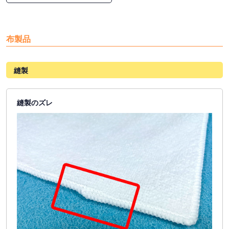
布製品
縫製
縫製のズレ