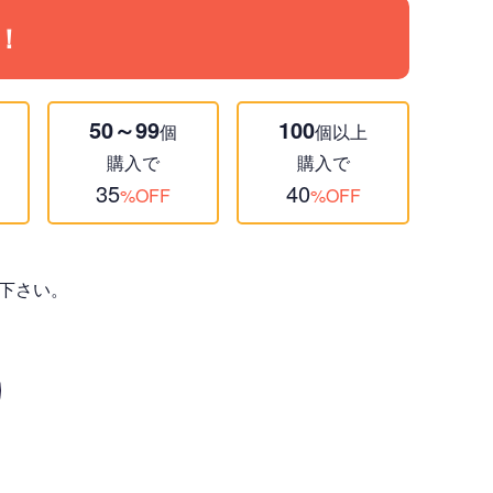
！
50～99
100
個
個以上
購入で
購入で
35
40
%OFF
%OFF
下さい。