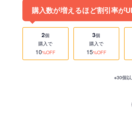
購入数が増えるほど割引率がU
2
3
個
個
購入で
購入で
10
15
%OFF
%OFF
※30