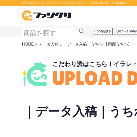
セット購入が断然お得です！
オリジナルグッズ・名入れ・アクスタならファンクリ【合計6,600円以上で送料無料】
1,000円以下
1,000～2,999
HOME
データ入稿
｜データ入稿｜うちわ 【両面うちわ】
こだわり派はこちら！イラレ
UPLOAD 
｜データ入稿｜うち