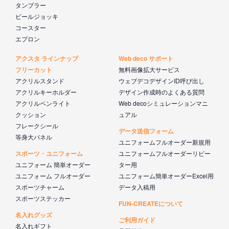
タンブラー
ビールジョッキ
コースター
エプロン
アクスタ ラインナップ
Web deco サポート
フリーカット
無料画像拡大サービス
アクリルスタンド
ウェブデコデザインID呼び出し
アクリルキーホルダー
デザイン作成時のよくある質問
アクリルペンライト
Web decoシミュレーションマニ
クッション
ュアル
フレークシール
データ送信フォーム
等身大パネル
ユニフォームフルオーダー新規用
スポーツ・ユニフォーム
ユニフォームフルオーダーリピー
ユニフォーム 簡単オーダー
ター用
ユニフォーム フルオーダー
ユニフォーム簡単オーダーExcel用
スポーツチャーム
データ入稿用
スポーツステッカー
FUN-CREATEについて
名入れグッズ
ご利用ガイド
名入れギフト