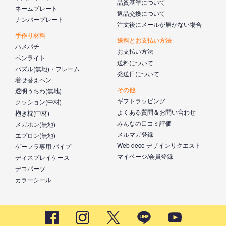
品質基準について
ネームプレート
返品交換について
ナンバープレート
注文後にメールが届かない場合
手作り材料
送料とお支払い方法
ハメパチ
お支払い方法
ペンライト
送料について
パズル(無地)・フレーム
発送日について
着せ替えペン
その他
透明うちわ(無地)
ギフトラッピング
クッション(中材)
よくある質問＆お問い合わせ
抱き枕(中材)
みんなの口コミ評価
メガホン(無地)
メルマガ登録
エプロン(無地)
Web deco デザインリクエスト
ゲーフラ専用 パイプ
マイページ/会員登録
ディスプレイケース
デコパーツ
カラーシール