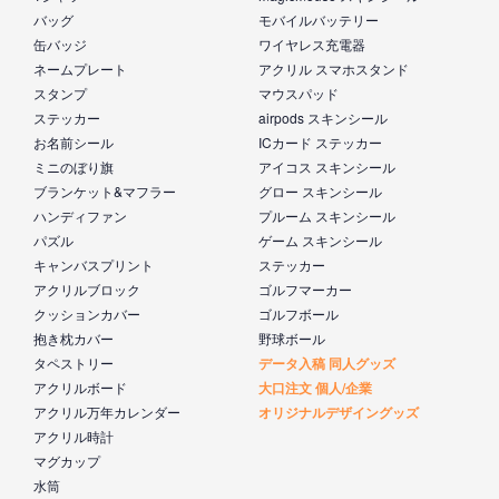
バッグ
モバイルバッテリー
缶バッジ
ワイヤレス充電器
ネームプレート
アクリル スマホスタンド
スタンプ
マウスパッド
ステッカー
airpods スキンシール
お名前シール
ICカード ステッカー
ミニのぼり旗
アイコス スキンシール
ブランケット&マフラー
グロー スキンシール
ハンディファン
プルーム スキンシール
パズル
ゲーム スキンシール
キャンバスプリント
ステッカー
アクリルブロック
ゴルフマーカー
クッションカバー
ゴルフボール
抱き枕カバー
野球ボール
タペストリー
データ入稿 同人グッズ
アクリルボード
大口注文 個人/企業
アクリル万年カレンダー
オリジナルデザイングッズ
アクリル時計
マグカップ
水筒