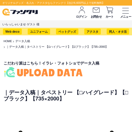
セット購入が断然お得です！
オリジナルグッズ・名入れ・アクスタならファンクリ【合計6,600円以上で送料無料】
ログイン
お問合せ
カート
メニュー
いらっしゃいませ ゲスト 様
Web deco
ユニフォーム
ペットグッズ
アクスタ
同人・オタ活
HOME
データ入稿
｜データ入稿｜タペストリー 【□ハイグレード】【□ブラック】【735×2000】
こだわり派はこちら！イラレ・フォトショでデータ入稿
UPLOAD DATA
｜データ入稿｜タペストリー 【□ハイグレード】【□
ブラック】【735×2000】