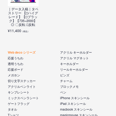
｜データ入稿｜タペ
ストリー 【□ハイグ
レード】【□ブラッ
ク】【735×2000】
◎ 〇反転 □反転
¥
11,400
（税込）
Web deco シリーズ
アクリル キーホルダー
応援うちわ
アクリル マグネット
透明うちわ
キーホルダー
応援ボード
リールキーホルダー
メガホン
ピンズ
切り文字ステッカー
チャーム
アクリルペンライト
ブロックメモ
キンブレシート
ペン
ミックスペンラシート
iPhone スキンシール
ゲートフラッグ
iPad スキンシール
タオル
macbook スキンシール
Tシャツ
magicmouse スキンシール