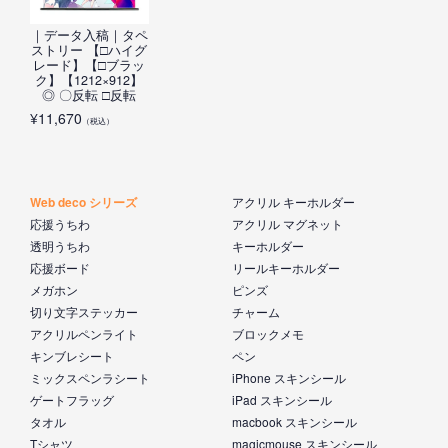
｜データ入稿｜タペ
ストリー 【□ハイグ
レード】【□ブラッ
ク】【1212×912】
◎ 〇反転 □反転
¥
11,670
（税込）
Web deco シリーズ
アクリル キーホルダー
応援うちわ
アクリル マグネット
透明うちわ
キーホルダー
応援ボード
リールキーホルダー
メガホン
ピンズ
切り文字ステッカー
チャーム
アクリルペンライト
ブロックメモ
キンブレシート
ペン
ミックスペンラシート
iPhone スキンシール
ゲートフラッグ
iPad スキンシール
タオル
macbook スキンシール
Tシャツ
magicmouse スキンシール