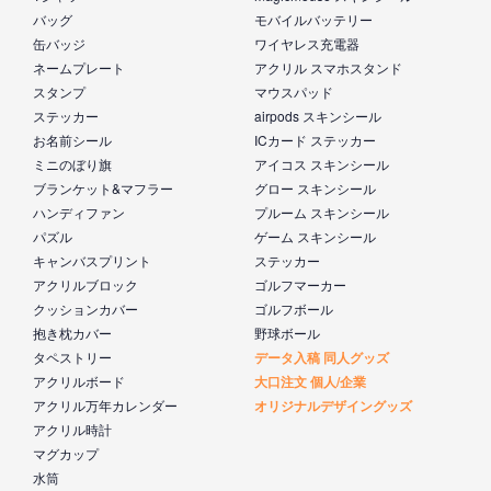
バッグ
モバイルバッテリー
缶バッジ
ワイヤレス充電器
ネームプレート
アクリル スマホスタンド
スタンプ
マウスパッド
ステッカー
airpods スキンシール
お名前シール
ICカード ステッカー
ミニのぼり旗
アイコス スキンシール
ブランケット&マフラー
グロー スキンシール
ハンディファン
プルーム スキンシール
パズル
ゲーム スキンシール
キャンバスプリント
ステッカー
アクリルブロック
ゴルフマーカー
クッションカバー
ゴルフボール
抱き枕カバー
野球ボール
タペストリー
データ入稿 同人グッズ
アクリルボード
大口注文 個人/企業
アクリル万年カレンダー
オリジナルデザイングッズ
アクリル時計
マグカップ
水筒