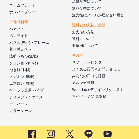
品質基準について
ネームプレート
返品交換について
ナンバープレート
注文後にメールが届かない場合
手作り材料
送料とお支払い方法
ハメパチ
お支払い方法
ペンライト
送料について
パズル(無地)・フレーム
発送日について
着せ替えペン
その他
透明うちわ(無地)
ギフトラッピング
クッション(中材)
よくある質問＆お問い合わせ
抱き枕(中材)
みんなの口コミ評価
メガホン(無地)
メルマガ登録
エプロン(無地)
Web deco デザインリクエスト
ゲーフラ専用 パイプ
マイページ/会員登録
ディスプレイケース
デコパーツ
カラーシール