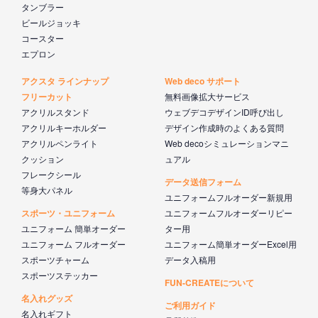
タンブラー
ビールジョッキ
コースター
エプロン
アクスタ ラインナップ
Web deco サポート
フリーカット
無料画像拡大サービス
アクリルスタンド
ウェブデコデザインID呼び出し
アクリルキーホルダー
デザイン作成時のよくある質問
アクリルペンライト
Web decoシミュレーションマニ
クッション
ュアル
フレークシール
データ送信フォーム
等身大パネル
ユニフォームフルオーダー新規用
スポーツ・ユニフォーム
ユニフォームフルオーダーリピー
ユニフォーム 簡単オーダー
ター用
ユニフォーム フルオーダー
ユニフォーム簡単オーダーExcel用
スポーツチャーム
データ入稿用
スポーツステッカー
FUN-CREATEについて
名入れグッズ
ご利用ガイド
名入れギフト