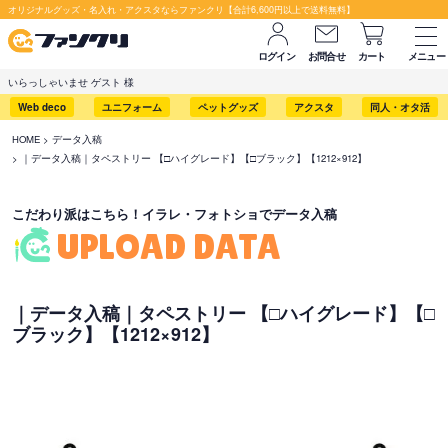
セット購入が断然お得です！
オリジナルグッズ・名入れ・アクスタならファンクリ【合計6,600円以上で送料無料】
ログイン
お問合せ
カート
メニュー
いらっしゃいませ ゲスト 様
Web deco
ユニフォーム
ペットグッズ
アクスタ
同人・オタ活
HOME
データ入稿
｜データ入稿｜タペストリー 【□ハイグレード】【□ブラック】【1212×912】
こだわり派はこちら！イラレ・フォトショでデータ入稿
UPLOAD DATA
｜データ入稿｜タペストリー 【□ハイグレード】【□
ブラック】【1212×912】