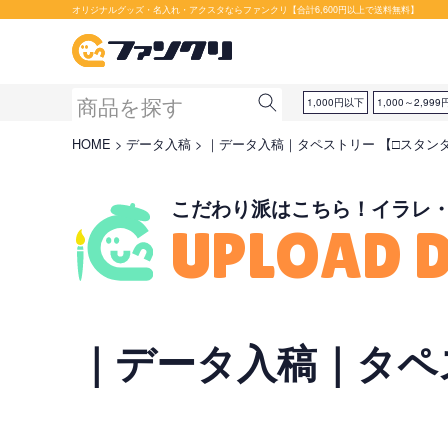
セット購入が断然お得です！
オリジナルグッズ・名入れ・アクスタならファンクリ【合計6,600円以上で送料無料】
1,000円以下
1,000～2,999
HOME
データ入稿
｜データ入稿｜タペストリー 【□スタンダード
こだわり派はこちら！イラレ
UPLOAD 
｜データ入稿｜タペス