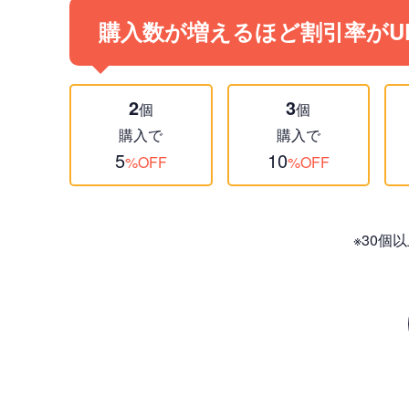
購入数が増えるほど割引率がU
2
3
個
個
購入で
購入で
5
10
%OFF
%OFF
※30