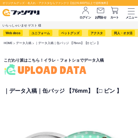
セット購入が断然お得です！
オリジナルグッズ・名入れ・アクスタならファンクリ【合計6,600円以上で送料無料】
ログイン
お問合せ
カート
メニュー
いらっしゃいませ ゲスト 様
Web deco
ユニフォーム
ペットグッズ
アクスタ
同人・オタ活
HOME
データ入稿
｜データ入稿｜缶バッジ 【76mm】【□ ピン 】
こだわり派はこちら！イラレ・フォトショでデータ入稿
UPLOAD DATA
｜データ入稿｜缶バッジ 【76mm】【□ ピン 】