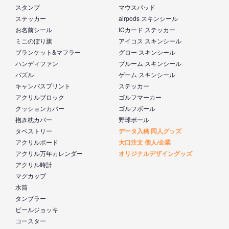
スタンプ
マウスパッド
ステッカー
airpods スキンシール
お名前シール
ICカード ステッカー
ミニのぼり旗
アイコス スキンシール
ブランケット&マフラー
グロー スキンシール
ハンディファン
プルーム スキンシール
パズル
ゲーム スキンシール
キャンバスプリント
ステッカー
アクリルブロック
ゴルフマーカー
クッションカバー
ゴルフボール
抱き枕カバー
野球ボール
タペストリー
データ入稿 同人グッズ
アクリルボード
大口注文 個人/企業
アクリル万年カレンダー
オリジナルデザイングッズ
アクリル時計
マグカップ
水筒
タンブラー
ビールジョッキ
コースター