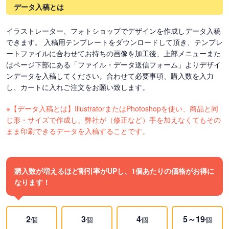
データ入稿とは
イラストレーター、フォトショップでデザインを作成しデータ入稿
できます。 入稿用テンプレートをダウンロードして頂き、テンプレ
ートファイルに合わせてお持ちの画像を加工後、上部メニューまた
はページ下部にある「ファイル・データ送信フォーム」よりデザイ
ンデータを入稿してください。合わせて必要事項、購入数を入力
し、カートに入れご注文をお願い致します。
※【データ入稿とは】IllustratorまたはPhotoshopを使い、商品と同
じ形・サイズで作成し、弊社が（修正など）手を加えなくてもその
まま印刷できるデータを入稿することです。
購入数が増えるほど割引率がUPし、1個あたりの価格がお得に
なります！
2
3
4
5～19
個
個
個
個