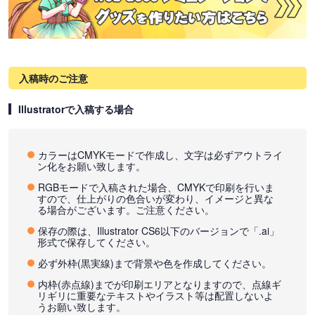
入稿時のご注意
Illustratorで入稿する場合
カラーはCMYKモードで作成し、文字は必ずアウトライ
ン化をお願い致します。
RGBモードで入稿された場合、CMYKで印刷を行いま
すので、仕上がりの色合いが変わり、イメージと異な
る場合がございます。ご注意ください。
保存の際は、Illustrator CS6以下のバージョンで「.ai」
形式で保存してください。
必ず外枠(黒実線)まで背景や色を作成してください。
内枠(赤点線)までが印刷エリアとなりますので、点線ギ
リギリに重要なテキストやイラスト等は配置しないよ
うお願い致します。