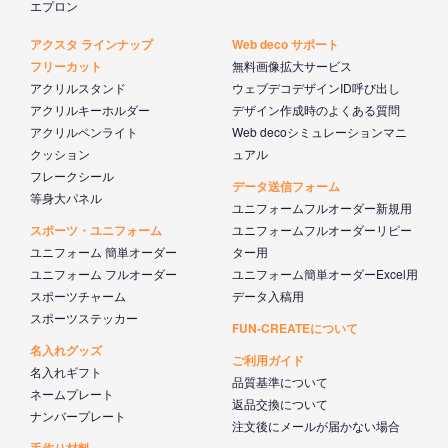
エプロン
アクスタ ラインナップ
Web deco サポート
フリーカット
無料画像拡大サービス
アクリルスタンド
ウェブデコデザインID呼び出し
アクリルキーホルダー
デザイン作成時のよくある質問
アクリルペンライト
Web decoシミュレーションマニ
クッション
ュアル
フレークシール
データ送信フォーム
等身大パネル
ユニフォームフルオーダー新規用
スポーツ・ユニフォーム
ユニフォームフルオーダーリピー
ユニフォーム 簡単オーダー
ター用
ユニフォーム フルオーダー
ユニフォーム簡単オーダーExcel用
スポーツチャーム
データ入稿用
スポーツステッカー
FUN-CREATEについて
名入れグッズ
ご利用ガイド
名入れギフト
品質基準について
ネームプレート
返品交換について
ナンバープレート
注文後にメールが届かない場合
手作り材料