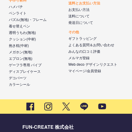
送料とお支払い方法
ハメパチ
お支払い方法
ペンライト
送料について
パズル(無地)・フレーム
発送日について
着せ替えペン
その他
透明うちわ(無地)
ギフトラッピング
クッション(中材)
よくある質問＆お問い合わせ
抱き枕(中材)
みんなの口コミ評価
メガホン(無地)
メルマガ登録
エプロン(無地)
Web deco デザインリクエスト
ゲーフラ専用 パイプ
マイページ/会員登録
ディスプレイケース
デコパーツ
カラーシール
FUN-CREATE 株式会社