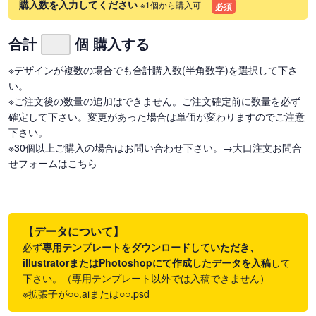
購入数を入力してください
※1個から購入可
必須
合計
個 購入する
※デザインが複数の場合でも合計購入数(半角数字)を選択して下さ
い。
※ご注文後の数量の追加はできません。ご注文確定前に数量を必ず
確定して下さい。変更があった場合は単価が変わりますのでご注意
下さい。
※30個以上ご購入の場合はお問い合わせ下さい。
→大口注文お問合
せフォームはこちら
【データについて】
必ず
専用テンプレートをダウンロードしていただき、
illustratorまたはPhotoshopにて作成したデータを入稿
して
下さい。（専用テンプレート以外では入稿できません）
※拡張子が○○.aiまたは○○.psd