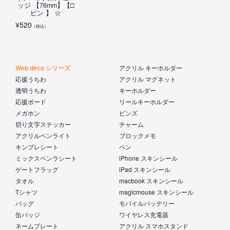
ッジ 【76mm】【□
ピン 】 ☆
¥
520
（税込）
Web deco シリーズ
アクリル キーホルダー
応援うちわ
アクリル マグネット
透明うちわ
キーホルダー
応援ボード
リールキーホルダー
メガホン
ピンズ
切り文字ステッカー
チャーム
アクリルペンライト
ブロックメモ
キンブレシート
ペン
ミックスペンラシート
iPhone スキンシール
ゲートフラッグ
iPad スキンシール
タオル
macbook スキンシール
Tシャツ
magicmouse スキンシール
バッグ
モバイルバッテリー
缶バッジ
ワイヤレス充電器
ネームプレート
アクリル スマホスタンド