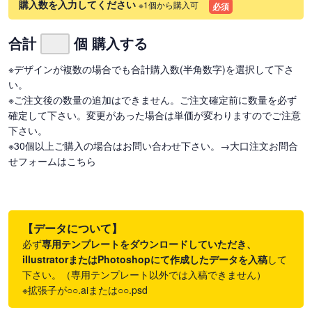
購入数を入力してください
※1個から購入可
必須
合計
個 購入する
※デザインが複数の場合でも合計購入数(半角数字)を選択して下さ
い。
※ご注文後の数量の追加はできません。ご注文確定前に数量を必ず
確定して下さい。変更があった場合は単価が変わりますのでご注意
下さい。
※30個以上ご購入の場合はお問い合わせ下さい。
→大口注文お問合
せフォームはこちら
【データについて】
必ず
専用テンプレートをダウンロードしていただき、
illustratorまたはPhotoshopにて作成したデータを入稿
して
下さい。（専用テンプレート以外では入稿できません）
※拡張子が○○.aiまたは○○.psd