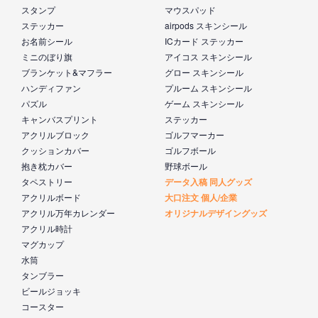
スタンプ
マウスパッド
ステッカー
airpods スキンシール
お名前シール
ICカード ステッカー
ミニのぼり旗
アイコス スキンシール
ブランケット&マフラー
グロー スキンシール
ハンディファン
プルーム スキンシール
パズル
ゲーム スキンシール
キャンバスプリント
ステッカー
アクリルブロック
ゴルフマーカー
クッションカバー
ゴルフボール
抱き枕カバー
野球ボール
タペストリー
データ入稿 同人グッズ
アクリルボード
大口注文 個人/企業
アクリル万年カレンダー
オリジナルデザイングッズ
アクリル時計
マグカップ
水筒
タンブラー
ビールジョッキ
コースター