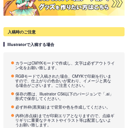
入稿時のご注意
Illustratorで入稿する場合
カラーはCMYKモードで作成し、文字は必ずアウトライ
ン化をお願い致します。
RGBモードで入稿された場合、CMYKで印刷を行いま
すので、仕上がりの色合いが変わり、イメージと異な
る場合がございます。ご注意ください。
保存の際は、Illustrator CS6以下のバージョンで「.ai」
形式で保存してください。
必ず外枠(黒実線)まで背景や色を作成してください。
内枠(赤点線)までが印刷エリアとなりますので、点線ギ
リギリに重要なテキストやイラスト等は配置しないよ
うお願い致します。