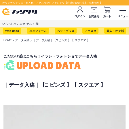
セット購入が断然お得です！
オリジナルグッズ・名入れ・アクスタならファンクリ【合計6,600円以上で送料無料】
ログイン
お問合せ
カート
メニュー
いらっしゃいませ ゲスト 様
Web deco
ユニフォーム
ペットグッズ
アクスタ
同人・オタ活
HOME
データ入稿
｜データ入稿｜【□ ピンズ 】【 スクエア 】
こだわり派はこちら！イラレ・フォトショでデータ入稿
UPLOAD DATA
｜データ入稿｜【□ ピンズ 】【 スクエア 】