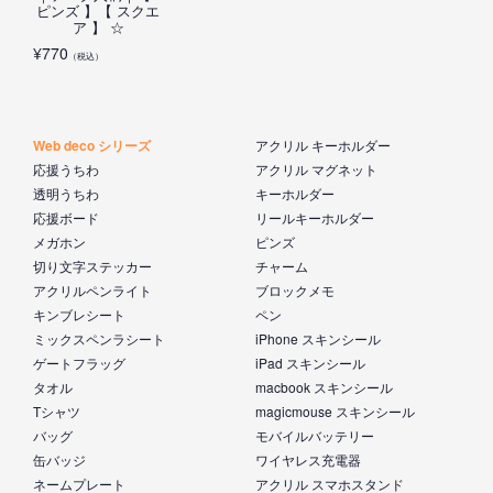
ピンズ 】【 スクエ
ア 】 ☆
¥
770
（税込）
Web deco シリーズ
アクリル キーホルダー
応援うちわ
アクリル マグネット
透明うちわ
キーホルダー
応援ボード
リールキーホルダー
メガホン
ピンズ
切り文字ステッカー
チャーム
アクリルペンライト
ブロックメモ
キンブレシート
ペン
ミックスペンラシート
iPhone スキンシール
ゲートフラッグ
iPad スキンシール
タオル
macbook スキンシール
Tシャツ
magicmouse スキンシール
バッグ
モバイルバッテリー
缶バッジ
ワイヤレス充電器
ネームプレート
アクリル スマホスタンド