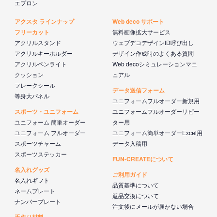
エプロン
アクスタ ラインナップ
Web deco サポート
フリーカット
無料画像拡大サービス
アクリルスタンド
ウェブデコデザインID呼び出し
アクリルキーホルダー
デザイン作成時のよくある質問
アクリルペンライト
Web decoシミュレーションマニ
クッション
ュアル
フレークシール
データ送信フォーム
等身大パネル
ユニフォームフルオーダー新規用
スポーツ・ユニフォーム
ユニフォームフルオーダーリピー
ユニフォーム 簡単オーダー
ター用
ユニフォーム フルオーダー
ユニフォーム簡単オーダーExcel用
スポーツチャーム
データ入稿用
スポーツステッカー
FUN-CREATEについて
名入れグッズ
ご利用ガイド
名入れギフト
品質基準について
ネームプレート
返品交換について
ナンバープレート
注文後にメールが届かない場合
手作り材料