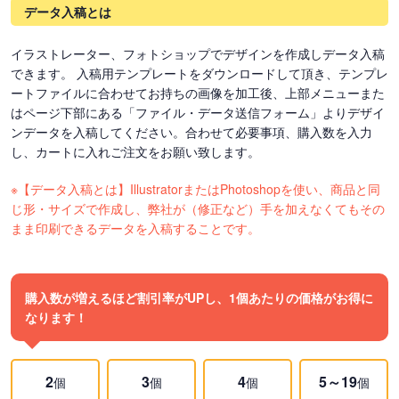
データ入稿とは
イラストレーター、フォトショップでデザインを作成しデータ入稿
できます。 入稿用テンプレートをダウンロードして頂き、テンプレ
ートファイルに合わせてお持ちの画像を加工後、上部メニューまた
はページ下部にある「ファイル・データ送信フォーム」よりデザイ
ンデータを入稿してください。合わせて必要事項、購入数を入力
し、カートに入れご注文をお願い致します。
※【データ入稿とは】IllustratorまたはPhotoshopを使い、商品と同
じ形・サイズで作成し、弊社が（修正など）手を加えなくてもその
まま印刷できるデータを入稿することです。
購入数が増えるほど割引率がUPし、1個あたりの価格がお得に
なります！
2
3
4
5～19
個
個
個
個