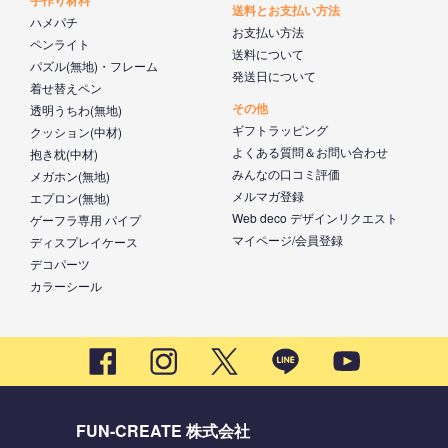
送料とお支払い方法
ハメパチ
お支払い方法
ペンライト
送料について
パズル(無地)・フレーム
発送日について
着せ替えペン
その他
透明うちわ(無地)
ギフトラッピング
クッション(中材)
よくある質問＆お問い合わせ
抱き枕(中材)
みんなの口コミ評価
メガホン(無地)
メルマガ登録
エプロン(無地)
Web deco デザインリクエスト
ゲーフラ専用 パイプ
マイページ/会員登録
ディスプレイケース
デコパーツ
カラーシール
FUN-CREATE 株式会社