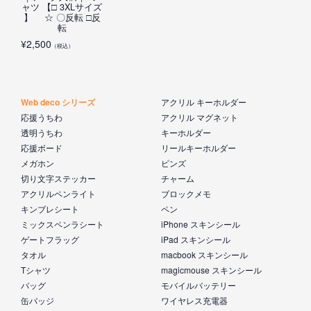
ャツ 【□ 3XLサイズ
】 ☆ 〇反転 □反
転
¥
2,500
（税込）
Web deco シリーズ
アクリル キーホルダー
応援うちわ
アクリル マグネット
透明うちわ
キーホルダー
応援ボード
リールキーホルダー
メガホン
ピンズ
切り文字ステッカー
チャーム
アクリルペンライト
ブロックメモ
キンブレシート
ペン
ミックスペンラシート
iPhone スキンシール
ゲートフラッグ
iPad スキンシール
タオル
macbook スキンシール
Tシャツ
magicmouse スキンシール
バッグ
モバイルバッテリー
缶バッジ
ワイヤレス充電器