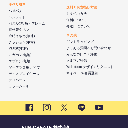
手作り材料
送料とお支払い方法
ハメパチ
お支払い方法
ペンライト
送料について
パズル(無地)・フレーム
発送日について
着せ替えペン
その他
透明うちわ(無地)
ギフトラッピング
クッション(中材)
よくある質問＆お問い合わせ
抱き枕(中材)
みんなの口コミ評価
メガホン(無地)
メルマガ登録
エプロン(無地)
Web deco デザインリクエスト
ゲーフラ専用 パイプ
マイページ/会員登録
ディスプレイケース
デコパーツ
カラーシール
FUN-CREATE 株式会社