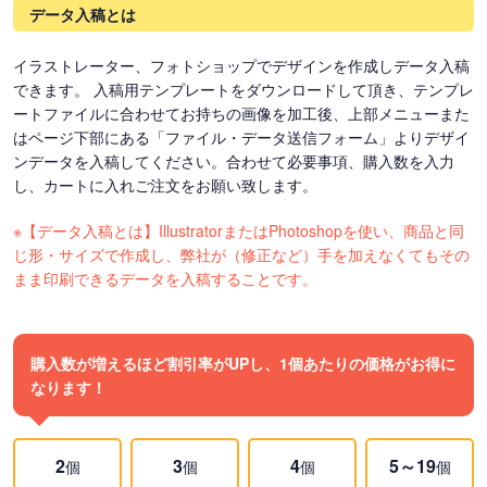
データ入稿とは
イラストレーター、フォトショップでデザインを作成しデータ入稿
できます。 入稿用テンプレートをダウンロードして頂き、テンプレ
ートファイルに合わせてお持ちの画像を加工後、上部メニューまた
はページ下部にある「ファイル・データ送信フォーム」よりデザイ
ンデータを入稿してください。合わせて必要事項、購入数を入力
し、カートに入れご注文をお願い致します。
※【データ入稿とは】IllustratorまたはPhotoshopを使い、商品と同
じ形・サイズで作成し、弊社が（修正など）手を加えなくてもその
まま印刷できるデータを入稿することです。
購入数が増えるほど割引率がUPし、1個あたりの価格がお得に
なります！
2
3
4
5～19
個
個
個
個