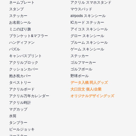
ネームプレート
アクリル スマホスタンド
スタンプ
マウスパッド
ステッカー
airpods スキンシール
お名前シール
ICカード ステッカー
ミニのぼり旗
アイコス スキンシール
ブランケット&マフラー
グロー スキンシール
ハンディファン
プルーム スキンシール
パズル
ゲーム スキンシール
キャンバスプリント
ステッカー
アクリルブロック
ゴルフマーカー
クッションカバー
ゴルフボール
抱き枕カバー
野球ボール
タペストリー
データ入稿 同人グッズ
アクリルボード
大口注文 個人/企業
アクリル万年カレンダー
オリジナルデザイングッズ
アクリル時計
マグカップ
水筒
タンブラー
ビールジョッキ
コースター