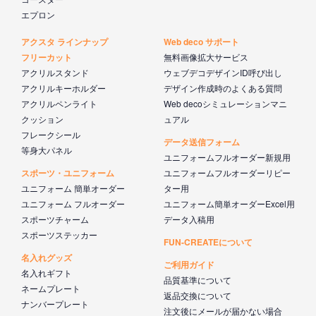
エプロン
アクスタ ラインナップ
Web deco サポート
フリーカット
無料画像拡大サービス
アクリルスタンド
ウェブデコデザインID呼び出し
アクリルキーホルダー
デザイン作成時のよくある質問
アクリルペンライト
Web decoシミュレーションマニ
クッション
ュアル
フレークシール
データ送信フォーム
等身大パネル
ユニフォームフルオーダー新規用
スポーツ・ユニフォーム
ユニフォームフルオーダーリピー
ユニフォーム 簡単オーダー
ター用
ユニフォーム フルオーダー
ユニフォーム簡単オーダーExcel用
スポーツチャーム
データ入稿用
スポーツステッカー
FUN-CREATEについて
名入れグッズ
ご利用ガイド
名入れギフト
品質基準について
ネームプレート
返品交換について
ナンバープレート
注文後にメールが届かない場合