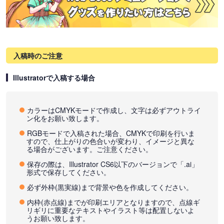
入稿時のご注意
Illustratorで入稿する場合
カラーはCMYKモードで作成し、文字は必ずアウトライ
ン化をお願い致します。
RGBモードで入稿された場合、CMYKで印刷を行いま
すので、仕上がりの色合いが変わり、イメージと異な
る場合がございます。ご注意ください。
保存の際は、Illustrator CS6以下のバージョンで「.ai」
形式で保存してください。
必ず外枠(黒実線)まで背景や色を作成してください。
内枠(赤点線)までが印刷エリアとなりますので、点線ギ
リギリに重要なテキストやイラスト等は配置しないよ
うお願い致します。