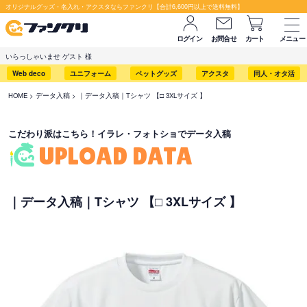
セット購入が断然お得です！
オリジナルグッズ・名入れ・アクスタならファンクリ【合計6,600円以上で送料無料】
ログイン
お問合せ
カート
メニュー
いらっしゃいませ ゲスト 様
Web deco
ユニフォーム
ペットグッズ
アクスタ
同人・オタ活
HOME
データ入稿
｜データ入稿｜Tシャツ 【□ 3XLサイズ 】
こだわり派はこちら！イラレ・フォトショでデータ入稿
UPLOAD DATA
｜データ入稿｜Tシャツ 【□ 3XLサイズ 】