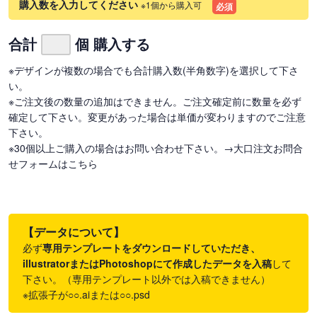
購入数を入力してください
※1個から購入可
必須
合計
個 購入する
※デザインが複数の場合でも合計購入数(半角数字)を選択して下さ
い。
※ご注文後の数量の追加はできません。ご注文確定前に数量を必ず
確定して下さい。変更があった場合は単価が変わりますのでご注意
下さい。
※30個以上ご購入の場合はお問い合わせ下さい。
→大口注文お問合
せフォームはこちら
【データについて】
必ず
専用テンプレートをダウンロードしていただき、
illustratorまたはPhotoshopにて作成したデータを入稿
して
下さい。（専用テンプレート以外では入稿できません）
※拡張子が○○.aiまたは○○.psd