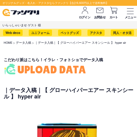
セット購入が断然お得です！
オリジナルグッズ・名入れ・アクスタならファンクリ【合計6,600円以上で送料無料】
ログイン
お問合せ
カート
メニュー
いらっしゃいませ ゲスト 様
Web deco
ユニフォーム
ペットグッズ
アクスタ
同人・オタ活
HOME
データ入稿
｜データ入稿｜【 グローハイパーエアー スキンシール 】 hyper air
こだわり派はこちら！イラレ・フォトショでデータ入稿
UPLOAD DATA
｜データ入稿｜【 グローハイパーエアー スキンシー
ル 】 hyper air