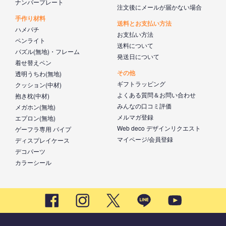
ナンバープレート
注文後にメールが届かない場合
手作り材料
送料とお支払い方法
ハメパチ
お支払い方法
ペンライト
送料について
パズル(無地)・フレーム
発送日について
着せ替えペン
その他
透明うちわ(無地)
ギフトラッピング
クッション(中材)
よくある質問＆お問い合わせ
抱き枕(中材)
みんなの口コミ評価
メガホン(無地)
メルマガ登録
エプロン(無地)
Web deco デザインリクエスト
ゲーフラ専用 パイプ
マイページ/会員登録
ディスプレイケース
デコパーツ
カラーシール