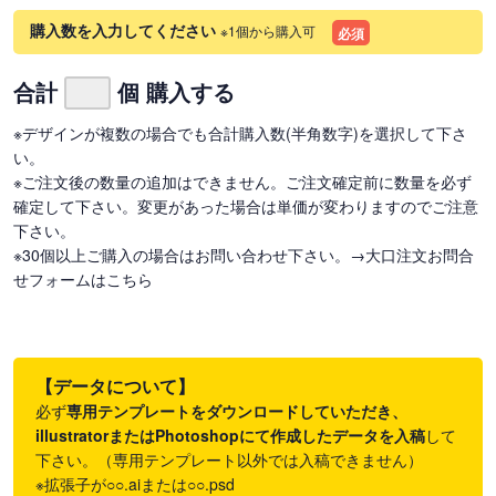
購入数を入力してください
※1個から購入可
必須
合計
個 購入する
※デザインが複数の場合でも合計購入数(半角数字)を選択して下さ
い。
※ご注文後の数量の追加はできません。ご注文確定前に数量を必ず
確定して下さい。変更があった場合は単価が変わりますのでご注意
下さい。
※30個以上ご購入の場合はお問い合わせ下さい。
→大口注文お問合
せフォームはこちら
【データについて】
必ず
専用テンプレートをダウンロードしていただき、
illustratorまたはPhotoshopにて作成したデータを入稿
して
下さい。（専用テンプレート以外では入稿できません）
※拡張子が○○.aiまたは○○.psd