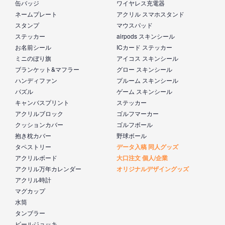
缶バッジ
ワイヤレス充電器
ネームプレート
アクリル スマホスタンド
スタンプ
マウスパッド
ステッカー
airpods スキンシール
お名前シール
ICカード ステッカー
ミニのぼり旗
アイコス スキンシール
ブランケット&マフラー
グロー スキンシール
ハンディファン
プルーム スキンシール
パズル
ゲーム スキンシール
キャンバスプリント
ステッカー
アクリルブロック
ゴルフマーカー
クッションカバー
ゴルフボール
抱き枕カバー
野球ボール
タペストリー
データ入稿 同人グッズ
アクリルボード
大口注文 個人/企業
アクリル万年カレンダー
オリジナルデザイングッズ
アクリル時計
マグカップ
水筒
タンブラー
ビールジョッキ