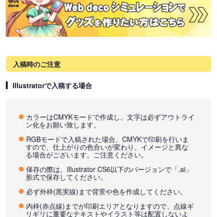
入稿時のご注意
Illustratorで入稿する場合
カラーはCMYKモードで作成し、文字は必ずアウトライ
ン化をお願い致します。
RGBモードで入稿された場合、CMYKで印刷を行いま
すので、仕上がりの色合いが変わり、イメージと異な
る場合がございます。ご注意ください。
保存の際は、Illustrator CS6以下のバージョンで「.ai」
形式で保存してください。
必ず外枠(黒実線)まで背景や色を作成してください。
内枠(赤点線)までが印刷エリアとなりますので、点線ギ
リギリに重要なテキストやイラスト等は配置しないよ