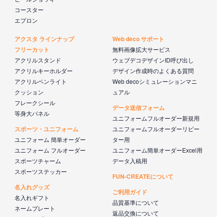
コースター
エプロン
アクスタ ラインナップ
Web deco サポート
フリーカット
無料画像拡大サービス
アクリルスタンド
ウェブデコデザインID呼び出し
アクリルキーホルダー
デザイン作成時のよくある質問
アクリルペンライト
Web decoシミュレーションマニ
クッション
ュアル
フレークシール
データ送信フォーム
等身大パネル
ユニフォームフルオーダー新規用
スポーツ・ユニフォーム
ユニフォームフルオーダーリピー
ユニフォーム 簡単オーダー
ター用
ユニフォーム フルオーダー
ユニフォーム簡単オーダーExcel用
スポーツチャーム
データ入稿用
スポーツステッカー
FUN-CREATEについて
名入れグッズ
ご利用ガイド
名入れギフト
品質基準について
ネームプレート
返品交換について