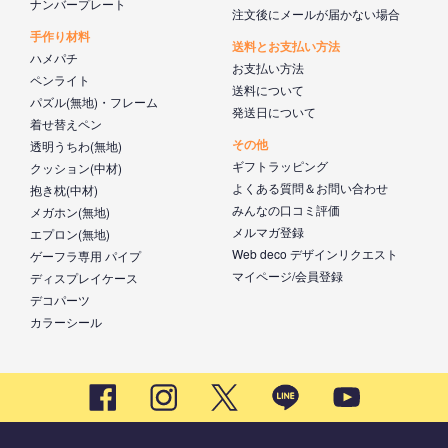
ナンバープレート
注文後にメールが届かない場合
手作り材料
送料とお支払い方法
ハメパチ
お支払い方法
ペンライト
送料について
パズル(無地)・フレーム
発送日について
着せ替えペン
その他
透明うちわ(無地)
ギフトラッピング
クッション(中材)
よくある質問＆お問い合わせ
抱き枕(中材)
みんなの口コミ評価
メガホン(無地)
メルマガ登録
エプロン(無地)
Web deco デザインリクエスト
ゲーフラ専用 パイプ
マイページ/会員登録
ディスプレイケース
デコパーツ
カラーシール