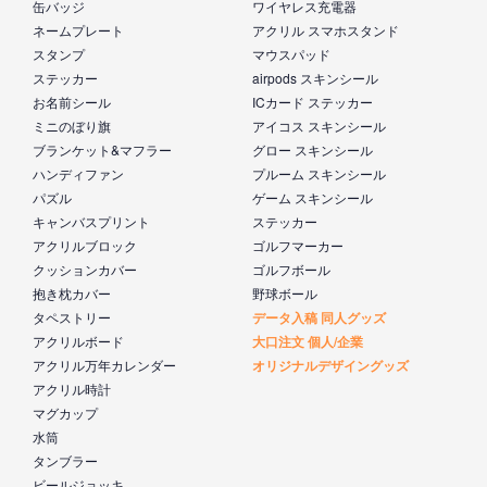
缶バッジ
ワイヤレス充電器
ネームプレート
アクリル スマホスタンド
スタンプ
マウスパッド
ステッカー
airpods スキンシール
お名前シール
ICカード ステッカー
ミニのぼり旗
アイコス スキンシール
ブランケット&マフラー
グロー スキンシール
ハンディファン
プルーム スキンシール
パズル
ゲーム スキンシール
キャンバスプリント
ステッカー
アクリルブロック
ゴルフマーカー
クッションカバー
ゴルフボール
抱き枕カバー
野球ボール
タペストリー
データ入稿 同人グッズ
アクリルボード
大口注文 個人/企業
アクリル万年カレンダー
オリジナルデザイングッズ
アクリル時計
マグカップ
水筒
タンブラー
ビールジョッキ