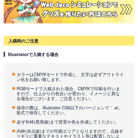
入稿時のご注意
Illustratorで入稿する場合
カラーはCMYKモードで作成し、文字は必ずアウトライ
ン化をお願い致します。
RGBモードで入稿された場合、CMYKで印刷を行いま
すので、仕上がりの色合いが変わり、イメージと異な
る場合がございます。ご注意ください。
保存の際は、Illustrator CS6以下のバージョンで「.ai」
形式で保存してください。
必ず外枠(黒実線)まで背景や色を作成してください。
内枠(赤点線)までが印刷エリアとなりますので、点線ギ
リギリに重要なテキストやイラスト等は配置しないよ