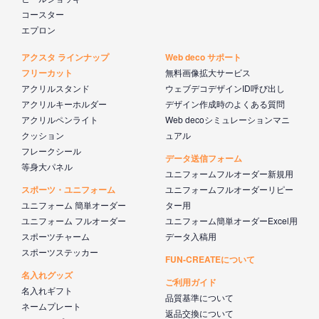
コースター
エプロン
アクスタ ラインナップ
Web deco サポート
フリーカット
無料画像拡大サービス
アクリルスタンド
ウェブデコデザインID呼び出し
アクリルキーホルダー
デザイン作成時のよくある質問
アクリルペンライト
Web decoシミュレーションマニ
クッション
ュアル
フレークシール
データ送信フォーム
等身大パネル
ユニフォームフルオーダー新規用
スポーツ・ユニフォーム
ユニフォームフルオーダーリピー
ユニフォーム 簡単オーダー
ター用
ユニフォーム フルオーダー
ユニフォーム簡単オーダーExcel用
スポーツチャーム
データ入稿用
スポーツステッカー
FUN-CREATEについて
名入れグッズ
ご利用ガイド
名入れギフト
品質基準について
ネームプレート
返品交換について