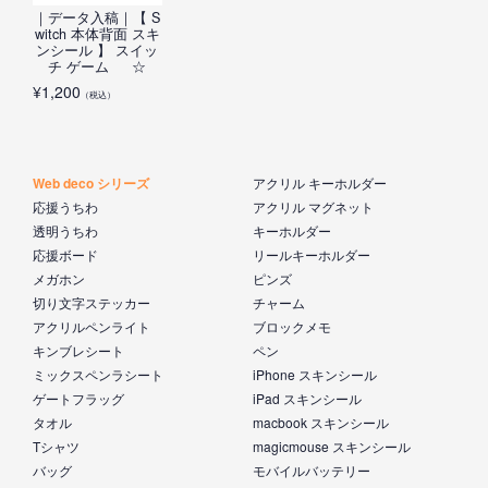
｜データ入稿｜【 S
witch 本体背面 スキ
ンシール 】 スイッ
チ ゲーム ☆
¥
1,200
（税込）
Web deco シリーズ
アクリル キーホルダー
応援うちわ
アクリル マグネット
透明うちわ
キーホルダー
応援ボード
リールキーホルダー
メガホン
ピンズ
切り文字ステッカー
チャーム
アクリルペンライト
ブロックメモ
キンブレシート
ペン
ミックスペンラシート
iPhone スキンシール
ゲートフラッグ
iPad スキンシール
タオル
macbook スキンシール
Tシャツ
magicmouse スキンシール
バッグ
モバイルバッテリー