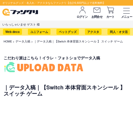
セット購入が断然お得です！
オリジナルグッズ・名入れ・アクスタならファンクリ【合計6,600円以上で送料無料】
ログイン
お問合せ
カート
メニュー
いらっしゃいませ ゲスト 様
Web deco
ユニフォーム
ペットグッズ
アクスタ
同人・オタ活
HOME
データ入稿
｜データ入稿｜【Switch 本体背面スキンシール 】 スイッチ ゲーム
こだわり派はこちら！イラレ・フォトショでデータ入稿
UPLOAD DATA
｜データ入稿｜【Switch 本体背面スキンシール 】
スイッチ ゲーム