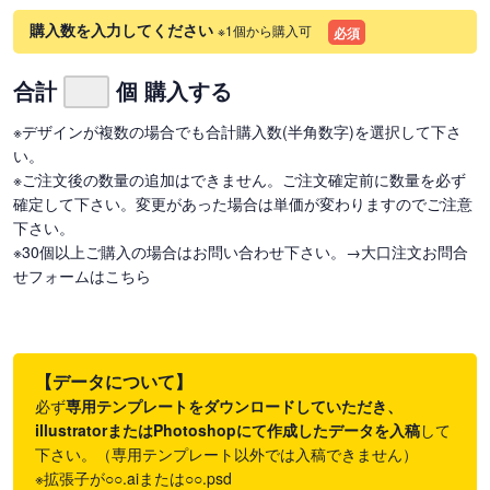
購入数を入力してください
※1個から購入可
必須
合計
個 購入する
※デザインが複数の場合でも合計購入数(半角数字)を選択して下さ
い。
※ご注文後の数量の追加はできません。ご注文確定前に数量を必ず
確定して下さい。変更があった場合は単価が変わりますのでご注意
下さい。
※30個以上ご購入の場合はお問い合わせ下さい。
→大口注文お問合
せフォームはこちら
【データについて】
必ず
専用テンプレートをダウンロードしていただき、
illustratorまたはPhotoshopにて作成したデータを入稿
して
下さい。（専用テンプレート以外では入稿できません）
※拡張子が○○.aiまたは○○.psd