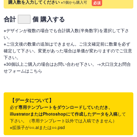
購入数を入力してください
※1個から購入可
必須
合計
個 購入する
※デザインが複数の場合でも合計購入数(半角数字)を選択して下さ
い。
※ご注文後の数量の追加はできません。ご注文確定前に数量を必ず
確定して下さい。変更があった場合は単価が変わりますのでご注意
下さい。
※30個以上ご購入の場合はお問い合わせ下さい。
→大口注文お問合
せフォームはこちら
【データについて】
必ず
専用テンプレートをダウンロードしていただき、
illustratorまたはPhotoshopにて作成したデータを入稿
して
下さい。（専用テンプレート以外では入稿できません）
※拡張子が○○.aiまたは○○.psd