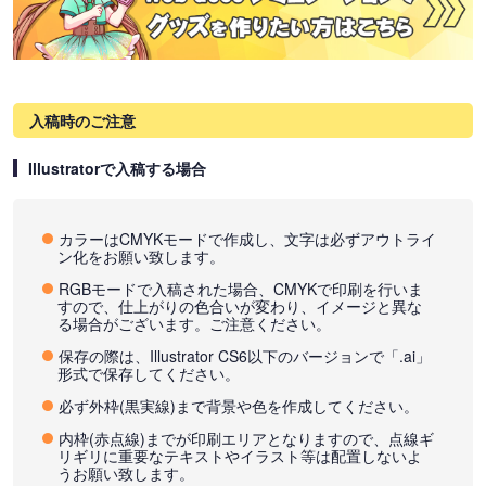
入稿時のご注意
Illustratorで入稿する場合
カラーはCMYKモードで作成し、文字は必ずアウトライ
ン化をお願い致します。
RGBモードで入稿された場合、CMYKで印刷を行いま
すので、仕上がりの色合いが変わり、イメージと異な
る場合がございます。ご注意ください。
保存の際は、Illustrator CS6以下のバージョンで「.ai」
形式で保存してください。
必ず外枠(黒実線)まで背景や色を作成してください。
内枠(赤点線)までが印刷エリアとなりますので、点線ギ
リギリに重要なテキストやイラスト等は配置しないよ
うお願い致します。