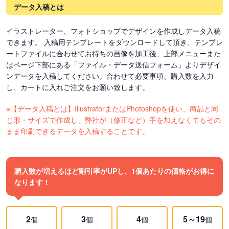
データ入稿とは
イラストレーター、フォトショップでデザインを作成しデータ入稿
できます。 入稿用テンプレートをダウンロードして頂き、テンプレ
ートファイルに合わせてお持ちの画像を加工後、上部メニューまた
はページ下部にある「ファイル・データ送信フォーム」よりデザイ
ンデータを入稿してください。合わせて必要事項、購入数を入力
し、カートに入れご注文をお願い致します。
※【データ入稿とは】IllustratorまたはPhotoshopを使い、商品と同
じ形・サイズで作成し、弊社が（修正など）手を加えなくてもその
まま印刷できるデータを入稿することです。
購入数が増えるほど割引率がUPし、1個あたりの価格がお得に
なります！
2
3
4
5～19
個
個
個
個