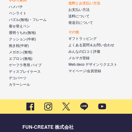
送料とお支払い方法
ハメパチ
お支払い方法
ペンライト
送料について
パズル(無地)・フレーム
発送日について
着せ替えペン
その他
透明うちわ(無地)
ギフトラッピング
クッション(中材)
よくある質問＆お問い合わせ
抱き枕(中材)
みんなの口コミ評価
メガホン(無地)
メルマガ登録
エプロン(無地)
Web deco デザインリクエスト
ゲーフラ専用 パイプ
マイページ/会員登録
ディスプレイケース
デコパーツ
カラーシール
FUN-CREATE 株式会社