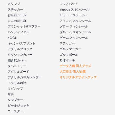
スタンプ
マウスパッド
ステッカー
airpods スキンシール
お名前シール
ICカード ステッカー
ミニのぼり旗
アイコス スキンシール
ブランケット&マフラー
グロー スキンシール
ハンディファン
プルーム スキンシール
パズル
ゲーム スキンシール
キャンバスプリント
ステッカー
アクリルブロック
ゴルフマーカー
クッションカバー
ゴルフボール
抱き枕カバー
野球ボール
タペストリー
データ入稿 同人グッズ
アクリルボード
大口注文 個人/企業
アクリル万年カレンダー
オリジナルデザイングッズ
アクリル時計
マグカップ
水筒
タンブラー
ビールジョッキ
コースター