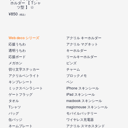
ホルダー 【 Tシャ
ツ型 】 ☆
¥
850
（税込）
Web deco シリーズ
アクリル キーホルダー
応援うちわ
アクリル マグネット
透明うちわ
キーホルダー
応援ボード
リールキーホルダー
メガホン
ピンズ
切り文字ステッカー
チャーム
アクリルペンライト
ブロックメモ
キンブレシート
ペン
ミックスペンラシート
iPhone スキンシール
ゲートフラッグ
iPad スキンシール
タオル
macbook スキンシール
Tシャツ
magicmouse スキンシール
バッグ
モバイルバッテリー
缶バッジ
ワイヤレス充電器
ネームプレート
アクリル スマホスタンド