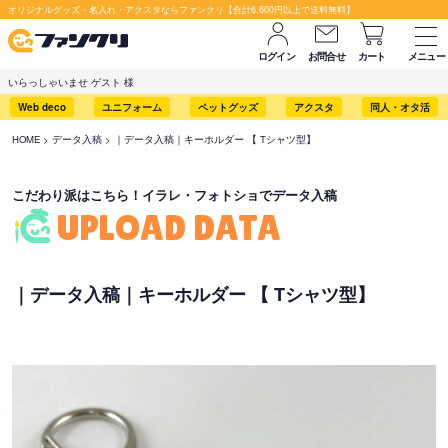
セット購入が断然お得です！
オリジナルグッズ・名入れ・アクスタならファンクリ【合計6,600円以上で送料無料】
ログイン
お問合せ
カート
メニュー
いらっしゃいませ ゲスト 様
Web deco
ユニフォーム
ペットグッズ
アクスタ
同人・オタ活
HOME
データ入稿
｜データ入稿｜キーホルダー 【 Tシャツ型】
こだわり派はこちら！イラレ・フォトショでデータ入稿
UPLOAD DATA
｜データ入稿｜キーホルダー 【 Tシャツ型】