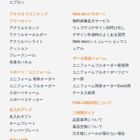
エプロン
アクスタ ラインナップ
Web deco サポート
フリーカット
無料画像拡大サービス
アクリルスタンド
ウェブデコデザインID呼び出し
アクリルキーホルダー
デザイン作成時のよくある質問
アクリルペンライト
Web decoシミュレーションマニ
クッション
ュアル
フレークシール
データ送信フォーム
等身大パネル
ユニフォームフルオーダー新規用
スポーツ・ユニフォーム
ユニフォームフルオーダーリピー
ユニフォーム 簡単オーダー
ター用
ユニフォーム フルオーダー
ユニフォーム簡単オーダーExcel用
スポーツチャーム
データ入稿用
スポーツステッカー
FUN-CREATEについて
名入れグッズ
ご利用ガイド
名入れギフト
品質基準について
ネームプレート
返品交換について
ナンバープレート
注文後にメールが届かない場合
手作り材料