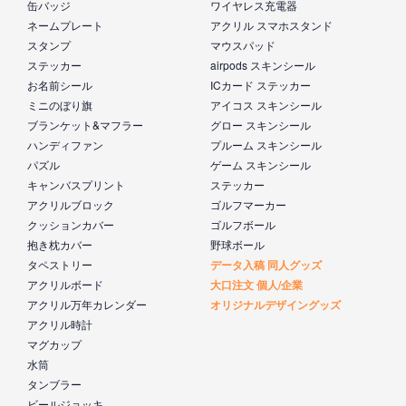
缶バッジ
ワイヤレス充電器
ネームプレート
アクリル スマホスタンド
スタンプ
マウスパッド
ステッカー
airpods スキンシール
お名前シール
ICカード ステッカー
ミニのぼり旗
アイコス スキンシール
ブランケット&マフラー
グロー スキンシール
ハンディファン
プルーム スキンシール
パズル
ゲーム スキンシール
キャンバスプリント
ステッカー
アクリルブロック
ゴルフマーカー
クッションカバー
ゴルフボール
抱き枕カバー
野球ボール
タペストリー
データ入稿 同人グッズ
アクリルボード
大口注文 個人/企業
アクリル万年カレンダー
オリジナルデザイングッズ
アクリル時計
マグカップ
水筒
タンブラー
ビールジョッキ