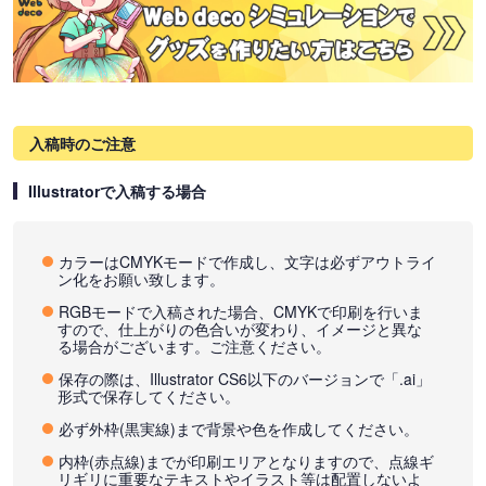
入稿時のご注意
Illustratorで入稿する場合
カラーはCMYKモードで作成し、文字は必ずアウトライ
ン化をお願い致します。
RGBモードで入稿された場合、CMYKで印刷を行いま
すので、仕上がりの色合いが変わり、イメージと異な
る場合がございます。ご注意ください。
保存の際は、Illustrator CS6以下のバージョンで「.ai」
形式で保存してください。
必ず外枠(黒実線)まで背景や色を作成してください。
内枠(赤点線)までが印刷エリアとなりますので、点線ギ
リギリに重要なテキストやイラスト等は配置しないよ