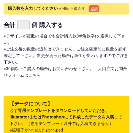
購入数を入力してください
※1個から購入可
必須
合計
個 購入する
※デザインが複数の場合でも合計購入数(半角数字)を選択して下さ
い。
※ご注文後の数量の追加はできません。ご注文確定前に数量を必ず
確定して下さい。変更があった場合は単価が変わりますのでご注意
下さい。
※30個以上ご購入の場合はお問い合わせ下さい。
→大口注文お問合
せフォームはこちら
【データについて】
必ず
専用テンプレートをダウンロードしていただき、
illustratorまたはPhotoshopにて作成したデータを入稿
して
下さい。（専用テンプレート以外では入稿できません）
※拡張子が○○.aiまたは○○.psd