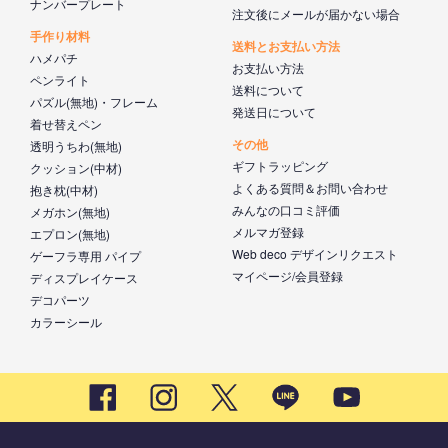
ナンバープレート
注文後にメールが届かない場合
手作り材料
送料とお支払い方法
ハメパチ
お支払い方法
ペンライト
送料について
パズル(無地)・フレーム
発送日について
着せ替えペン
その他
透明うちわ(無地)
ギフトラッピング
クッション(中材)
よくある質問＆お問い合わせ
抱き枕(中材)
みんなの口コミ評価
メガホン(無地)
メルマガ登録
エプロン(無地)
Web deco デザインリクエスト
ゲーフラ専用 パイプ
マイページ/会員登録
ディスプレイケース
デコパーツ
カラーシール