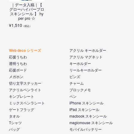
｜データ入稿｜【
グローハイパープロ
スキンシール 】 hy
per pro ☆
¥
1,510
（税込）
Web deco シリーズ
アクリル キーホルダー
応援うちわ
アクリル マグネット
透明うちわ
キーホルダー
応援ボード
リールキーホルダー
メガホン
ピンズ
切り文字ステッカー
チャーム
アクリルペンライト
ブロックメモ
キンブレシート
ペン
ミックスペンラシート
iPhone スキンシール
ゲートフラッグ
iPad スキンシール
タオル
macbook スキンシール
Tシャツ
magicmouse スキンシール
バッグ
モバイルバッテリー