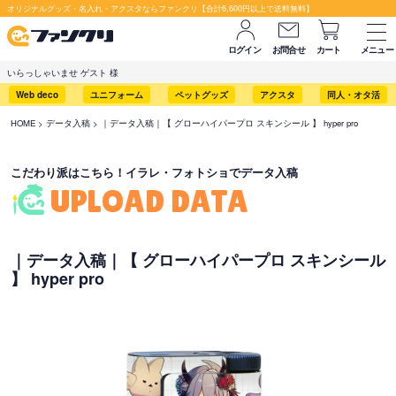
セット購入が断然お得です！
オリジナルグッズ・名入れ・アクスタならファンクリ【合計6,600円以上で送料無料】
ログイン
お問合せ
カート
メニュー
いらっしゃいませ ゲスト 様
Web deco
ユニフォーム
ペットグッズ
アクスタ
同人・オタ活
HOME
データ入稿
｜データ入稿｜【 グローハイパープロ スキンシール 】 hyper pro
こだわり派はこちら！イラレ・フォトショでデータ入稿
UPLOAD DATA
｜データ入稿｜【 グローハイパープロ スキンシール
】 hyper pro