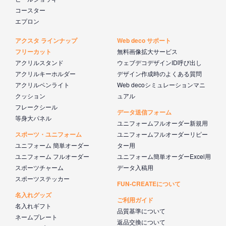
コースター
エプロン
アクスタ ラインナップ
Web deco サポート
フリーカット
無料画像拡大サービス
アクリルスタンド
ウェブデコデザインID呼び出し
アクリルキーホルダー
デザイン作成時のよくある質問
アクリルペンライト
Web decoシミュレーションマニ
クッション
ュアル
フレークシール
データ送信フォーム
等身大パネル
ユニフォームフルオーダー新規用
スポーツ・ユニフォーム
ユニフォームフルオーダーリピー
ユニフォーム 簡単オーダー
ター用
ユニフォーム フルオーダー
ユニフォーム簡単オーダーExcel用
スポーツチャーム
データ入稿用
スポーツステッカー
FUN-CREATEについて
名入れグッズ
ご利用ガイド
名入れギフト
品質基準について
ネームプレート
返品交換について