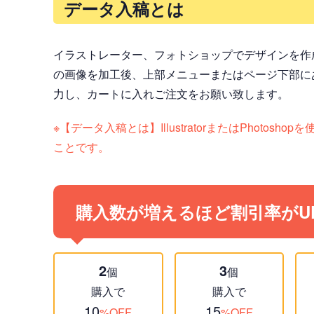
データ入稿とは
イラストレーター、フォトショップでデザインを作
の画像を加工後、上部メニューまたはページ下部に
力し、カートに入れご注文をお願い致します。
※【データ入稿とは】IllustratorまたはPh
ことです。
購入数が増えるほど割引率がU
2
3
個
個
購入で
購入で
10
15
%OFF
%OFF