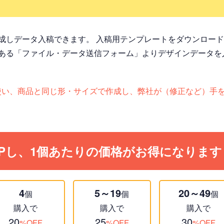
成しデータ入稿できます。 入稿用テンプレートをダウンロー
ある「ファイル・データ送信フォーム」よりデザインデータを
otoshopを使い、商品と同じ形・サイズで作成し、弊社が（修正な
Pし、1個あたりの価格がお得になります
4
5～19
20～49
個
個
個
購入で
購入で
購入で
20
25
30
%OFF
%OFF
%OFF