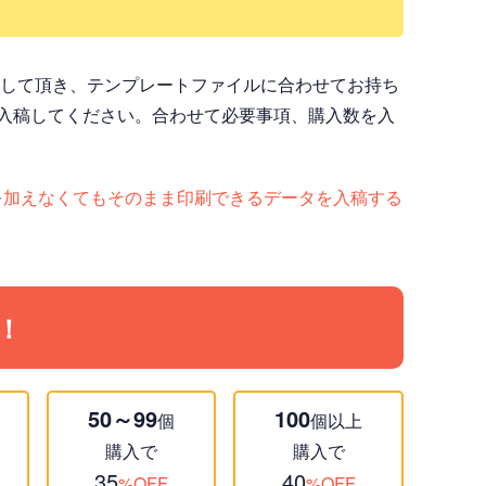
ドして頂き、テンプレートファイルに合わせてお持ち
入稿してください。合わせて必要事項、購入数を入
ど）手を加えなくてもそのまま印刷できるデータを入稿する
！
50～99
100
個
個以上
購入で
購入で
35
40
%OFF
%OFF