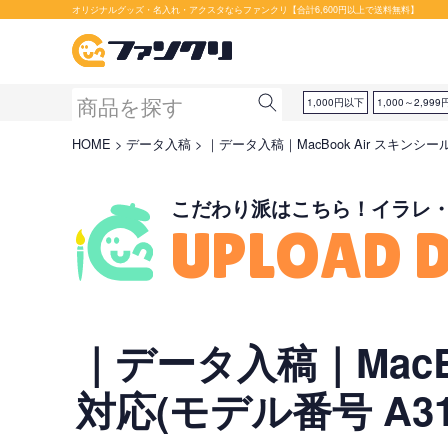
セット購入が断然お得です！
オリジナルグッズ・名入れ・アクスタならファンクリ【合計6,600円以上で送料無料】
1,000円以下
1,000～2,999
HOME
データ入稿
｜データ入稿｜MacBook Air スキンシール
こだわり派はこちら！イラレ
UPLOAD 
｜データ入稿｜MacBo
対応(モデル番号 A31