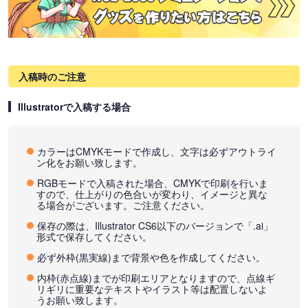
入稿時のご注意
Illustratorで入稿する場合
カラーはCMYKモードで作成し、文字は必ずアウトライ
ン化をお願い致します。
RGBモードで入稿された場合、CMYKで印刷を行いま
すので、仕上がりの色合いが変わり、イメージと異な
る場合がございます。ご注意ください。
保存の際は、Illustrator CS6以下のバージョンで「.ai」
形式で保存してください。
必ず外枠(黒実線)まで背景や色を作成してください。
内枠(赤点線)までが印刷エリアとなりますので、点線ギ
リギリに重要なテキストやイラスト等は配置しないよ
うお願い致します。