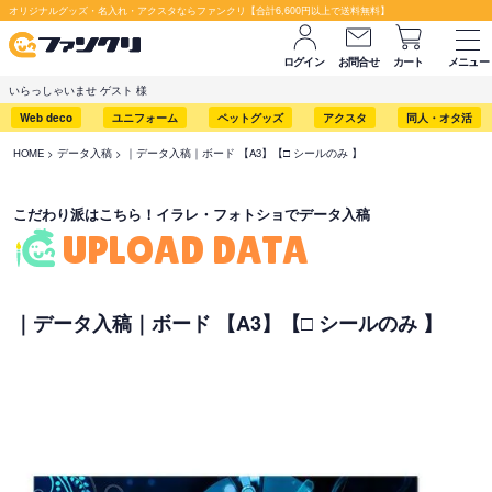
セット購入が断然お得です！
オリジナルグッズ・名入れ・アクスタならファンクリ【合計6,600円以上で送料無料】
ログイン
お問合せ
カート
メニュー
いらっしゃいませ ゲスト 様
Web deco
ユニフォーム
ペットグッズ
アクスタ
同人・オタ活
HOME
データ入稿
｜データ入稿｜ボード 【A3】【□ シールのみ 】
こだわり派はこちら！イラレ・フォトショでデータ入稿
UPLOAD DATA
｜データ入稿｜ボード 【A3】【□ シールのみ 】