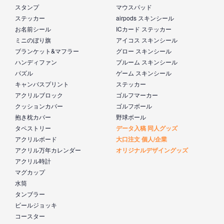
スタンプ
マウスパッド
ステッカー
airpods スキンシール
お名前シール
ICカード ステッカー
ミニのぼり旗
アイコス スキンシール
ブランケット&マフラー
グロー スキンシール
ハンディファン
プルーム スキンシール
パズル
ゲーム スキンシール
キャンバスプリント
ステッカー
アクリルブロック
ゴルフマーカー
クッションカバー
ゴルフボール
抱き枕カバー
野球ボール
タペストリー
データ入稿 同人グッズ
アクリルボード
大口注文 個人/企業
アクリル万年カレンダー
オリジナルデザイングッズ
アクリル時計
マグカップ
水筒
タンブラー
ビールジョッキ
コースター