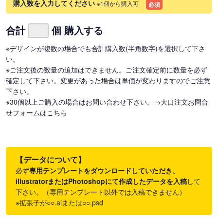
購入数を入力してください
※1個から購入可
必須
合計
個 購入する
※デザインが複数の場合でも合計購入数(半角数字)を選択して下さ
い。
※ご注文後の数量の追加はできません。ご注文確定前に数量を必ず
確定して下さい。変更があった場合は単価が変わりますのでご注意
下さい。
※30個以上ご購入の場合はお問い合わせ下さい。
→大口注文お問合
せフォームはこちら
【データについて】
必ず
専用テンプレートをダウンロードしていただき、
illustratorまたはPhotoshopにて作成したデータを入稿
して
下さい。（専用テンプレート以外では入稿できません）
※拡張子が○○.aiまたは○○.psd