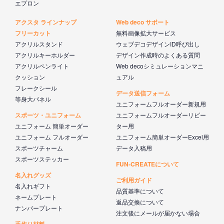
エプロン
アクスタ ラインナップ
Web deco サポート
フリーカット
無料画像拡大サービス
アクリルスタンド
ウェブデコデザインID呼び出し
アクリルキーホルダー
デザイン作成時のよくある質問
アクリルペンライト
Web decoシミュレーションマニ
クッション
ュアル
フレークシール
データ送信フォーム
等身大パネル
ユニフォームフルオーダー新規用
スポーツ・ユニフォーム
ユニフォームフルオーダーリピー
ユニフォーム 簡単オーダー
ター用
ユニフォーム フルオーダー
ユニフォーム簡単オーダーExcel用
スポーツチャーム
データ入稿用
スポーツステッカー
FUN-CREATEについて
名入れグッズ
ご利用ガイド
名入れギフト
品質基準について
ネームプレート
返品交換について
ナンバープレート
注文後にメールが届かない場合
手作り材料