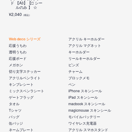
ド 【A3】【□ シー
ルのみ 】 ☆
¥
2,040
（税込）
Web deco シリーズ
アクリル キーホルダー
応援うちわ
アクリル マグネット
透明うちわ
キーホルダー
応援ボード
リールキーホルダー
メガホン
ピンズ
切り文字ステッカー
チャーム
アクリルペンライト
ブロックメモ
キンブレシート
ペン
ミックスペンラシート
iPhone スキンシール
ゲートフラッグ
iPad スキンシール
タオル
macbook スキンシール
Tシャツ
magicmouse スキンシール
バッグ
モバイルバッテリー
缶バッジ
ワイヤレス充電器
ネームプレート
アクリル スマホスタンド