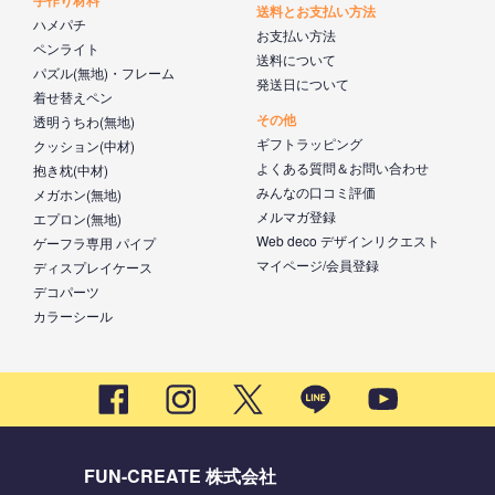
送料とお支払い方法
ハメパチ
お支払い方法
ペンライト
送料について
パズル(無地)・フレーム
発送日について
着せ替えペン
その他
透明うちわ(無地)
ギフトラッピング
クッション(中材)
よくある質問＆お問い合わせ
抱き枕(中材)
みんなの口コミ評価
メガホン(無地)
メルマガ登録
エプロン(無地)
Web deco デザインリクエスト
ゲーフラ専用 パイプ
マイページ/会員登録
ディスプレイケース
デコパーツ
カラーシール
FUN-CREATE 株式会社