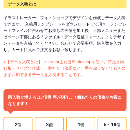
データ入稿とは
イラストレーター、フォトショップでデザインを作成しデータ入稿
できます。 入稿用テンプレートをダウンロードして頂き、テンプレ
ートファイルに合わせてお持ちの画像を加工後、上部メニューまた
はページ下部にある「ファイル・データ送信フォーム」よりデザイ
ンデータを入稿してください。合わせて必要事項、購入数を入力
し、カートに入れご注文をお願い致します。
※【データ入稿とは】IllustratorまたはPhotoshopを使い、商品と同
じ形・サイズで作成し、弊社が（修正など）手を加えなくてもその
まま印刷できるデータを入稿することです。
購入数が増えるほど割引率がUPし、1個あたりの価格がお得に
なります！
2
3
4
5～19
個
個
個
個