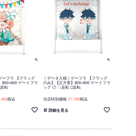
ゲーフラ 【フラッグ
｜データ入稿｜ゲーフラ 【フラッグ
00×600 ゲートフラ
のみ】【正方形】800×800 ゲートフラ
□反転
ッグ ◎ 〇反転 □反転
,460
税込
当店特別価格
7,780
税込
¥
詳細を見る