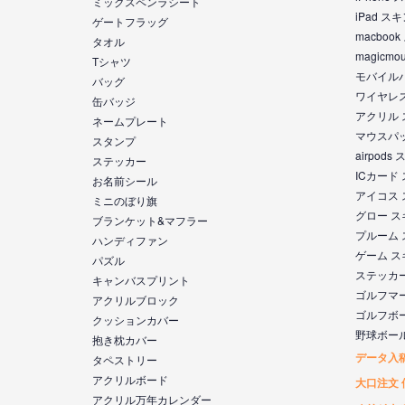
ミックスペンラシート
iPad ス
ゲートフラッグ
macboo
タオル
magicm
Tシャツ
モバイル
バッグ
ワイヤレ
缶バッジ
アクリル
ネームプレート
マウスパ
スタンプ
airpod
ステッカー
ICカード
お名前シール
アイコス
ミニのぼり旗
グロー 
ブランケット&マフラー
プルーム
ハンディファン
ゲーム 
パズル
ステッカ
キャンバスプリント
ゴルフマ
アクリルブロック
ゴルフボ
クッションカバー
野球ボー
抱き枕カバー
データ入
タペストリー
アクリルボード
大口注文 
アクリル万年カレンダー