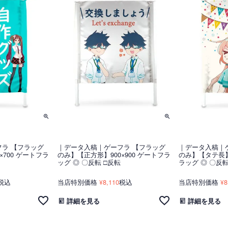
ラ 【フラッグ
｜データ入稿｜ゲーフラ 【フラッグ
｜データ入稿｜
×700 ゲートフラ
のみ】【正方形】900×900 ゲートフラ
のみ】【タテ長】1
ッグ ◎ 〇反転 □反転
ラッグ ◎ 〇反転
税込
当店特別価格
8,110
税込
当店特別価格
8
¥
¥
詳細を見る
詳細を見る