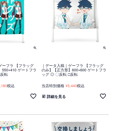
ゲーフラ 【フラッグ
｜データ入稿｜ゲーフラ 【フラッグ
50×410 ゲートフラ
のみ】【正方形】600×600 ゲートフラ
□反転
ッグ ◎ 〇反転 □反転
,180
税込
当店特別価格
5,440
税込
¥
詳細を見る