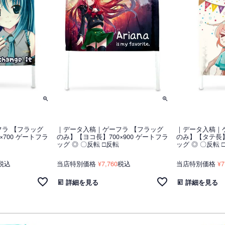
ラ 【フラッグ
｜データ入稿｜ゲーフラ 【フラッグ
｜データ入稿｜
×700 ゲートフラ
のみ】【ヨコ長】700×900 ゲートフラ
のみ】【タテ長】8
ッグ ◎ 〇反転 □反転
ッグ ◎ 〇反転 
税込
当店特別価格
7,760
税込
当店特別価格
7
¥
¥
詳細を見る
詳細を見る