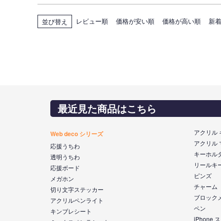
レビュー順
価格が安い順
価格が高い順
新
並び替え
最近見た商品はこちら
アクリル
Web deco シリーズ
アクリル
応援うちわ
キーホル
透明うちわ
リールキ
応援ボード
ピンズ
メガホン
チャーム
切り文字ステッカー
ブロック
アクリルペンライト
ペン
キンブレシート
iPhone