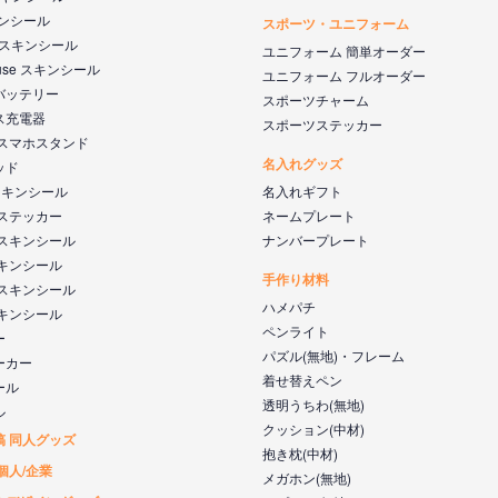
キンシール
スポーツ・ユニフォーム
k スキンシール
ユニフォーム 簡単オーダー
ouse スキンシール
ユニフォーム フルオーダー
バッテリー
スポーツチャーム
ス充電器
スポーツステッカー
 スマホスタンド
名入れグッズ
ッド
s スキンシール
名入れギフト
 ステッカー
ネームプレート
 スキンシール
ナンバープレート
スキンシール
手作り材料
 スキンシール
ハメパチ
スキンシール
ペンライト
ー
パズル(無地)・フレーム
ーカー
着せ替えペン
ール
透明うちわ(無地)
ル
クッション(中材)
稿 同人グッズ
抱き枕(中材)
個人/企業
メガホン(無地)