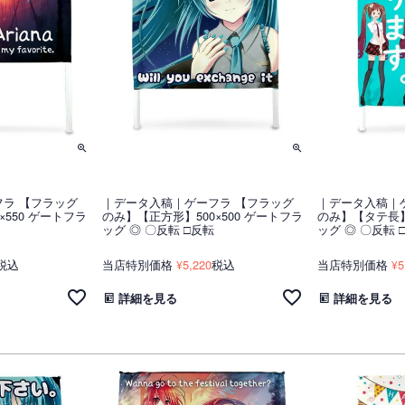
ラ 【フラッグ
｜データ入稿｜ゲーフラ 【フラッグ
｜データ入稿｜
×550 ゲートフラ
のみ】【正方形】500×500 ゲートフラ
のみ】【タテ長】5
ッグ ◎ 〇反転 □反転
ッグ ◎ 〇反転 
税込
当店特別価格
5,220
税込
当店特別価格
5
¥
¥
詳細を見る
詳細を見る