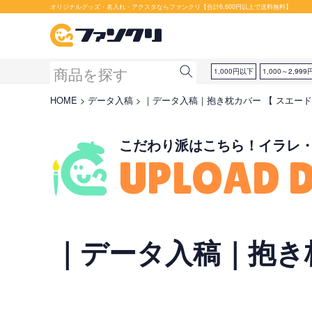
セット購入が断然お得です！
オリジナルグッズ・名入れ・アクスタならファンクリ【合計6,600円以上で送料無料】
1,000円以下
1,000～2,999
HOME
データ入稿
｜データ入稿｜抱き枕カバー 【 スエード 】
こだわり派はこちら！イラレ
UPLOAD 
｜データ入稿｜抱き枕カ