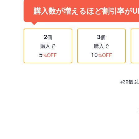
購入数が増えるほど割引率がU
2
3
個
個
購入で
購入で
5
10
%OFF
%OFF
※30