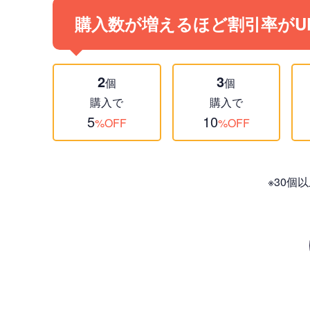
購入数が増えるほど割引率がU
2
3
個
個
購入で
購入で
5
10
%OFF
%OFF
※30