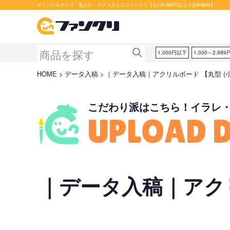
セット購入が断然お得です！
オリジナルグッズ・名入れ・アクスタならファンクリ【合計6,600円以上で送料無料】
1,000円以下
1,000～2,999
HOME
データ入稿
｜データ入稿｜アクリルボード 【丸型 (
こだわり派はこちら！イラレ
UPLOAD 
｜データ入稿｜アクリ