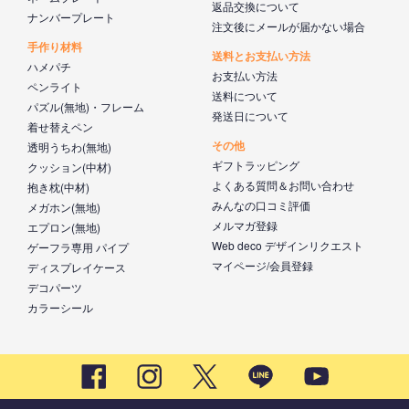
返品交換について
ナンバープレート
注文後にメールが届かない場合
手作り材料
送料とお支払い方法
ハメパチ
お支払い方法
ペンライト
送料について
パズル(無地)・フレーム
発送日について
着せ替えペン
その他
透明うちわ(無地)
ギフトラッピング
クッション(中材)
よくある質問＆お問い合わせ
抱き枕(中材)
みんなの口コミ評価
メガホン(無地)
メルマガ登録
エプロン(無地)
Web deco デザインリクエスト
ゲーフラ専用 パイプ
マイページ/会員登録
ディスプレイケース
デコパーツ
カラーシール