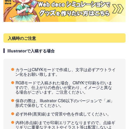
入稿時のご注意
Illustratorで入稿する場合
カラーはCMYKモードで作成し、文字は必ずアウトライ
ン化をお願い致します。
RGBモードで入稿された場合、CMYKで印刷を行いま
すので、仕上がりの色合いが変わり、イメージと異な
る場合がございます。ご注意ください。
保存の際は、Illustrator CS6以下のバージョンで「.ai」
形式で保存してください。
必ず外枠(黒実線)まで背景や色を作成してください。
内枠(赤点線)までが印刷エリアとなりますので、点線ギ
リギリに重要なテキストやイラスト等は配置しないよ