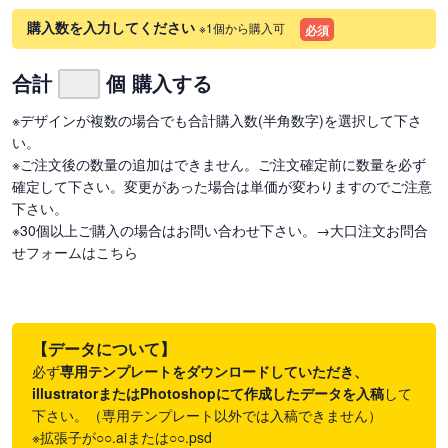
購入数を入力してください
※1個から購入可
必須
合計
個 購入する
※デザインが複数の場合でも合計購入数(半角数字)を選択して下さ
い。
※ご注文後の数量の追加はできません。ご注文確定前に数量を必ず
確定して下さい。変更があった場合は単価が変わりますのでご注意
下さい。
※30個以上ご購入の場合はお問い合わせ下さい。
→大口注文お問合
せフォームはこちら
【データについて】
必ず
専用テンプレートをダウンロードしていただき、
illustratorまたはPhotoshopにて作成したデータを入稿
して
下さい。（専用テンプレート以外では入稿できません）
※拡張子が○○.aiまたは○○.psd