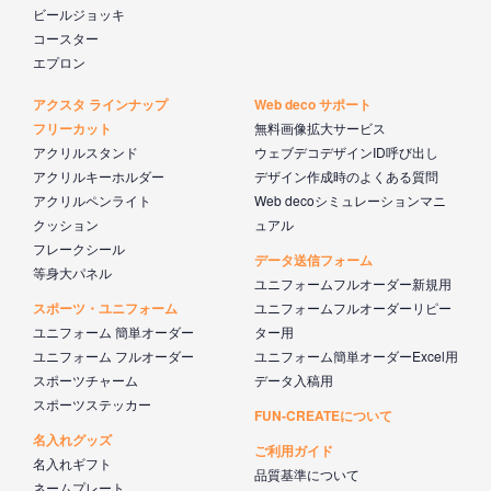
ビールジョッキ
コースター
エプロン
アクスタ ラインナップ
Web deco サポート
フリーカット
無料画像拡大サービス
アクリルスタンド
ウェブデコデザインID呼び出し
アクリルキーホルダー
デザイン作成時のよくある質問
アクリルペンライト
Web decoシミュレーションマニ
クッション
ュアル
フレークシール
データ送信フォーム
等身大パネル
ユニフォームフルオーダー新規用
スポーツ・ユニフォーム
ユニフォームフルオーダーリピー
ユニフォーム 簡単オーダー
ター用
ユニフォーム フルオーダー
ユニフォーム簡単オーダーExcel用
スポーツチャーム
データ入稿用
スポーツステッカー
FUN-CREATEについて
名入れグッズ
ご利用ガイド
名入れギフト
品質基準について
ネームプレート