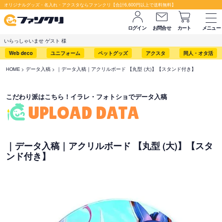
セット購入が断然お得です！
オリジナルグッズ・名入れ・アクスタならファンクリ【合計6,600円以上で送料無料】
ログイン
お問合せ
カート
メニュー
いらっしゃいませ ゲスト 様
Web deco
ユニフォーム
ペットグッズ
アクスタ
同人・オタ活
HOME
データ入稿
｜データ入稿｜アクリルボード 【丸型 (大)】【スタンド付き】
こだわり派はこちら！イラレ・フォトショでデータ入稿
UPLOAD DATA
｜データ入稿｜アクリルボード 【丸型 (大)】【スタ
ンド付き】