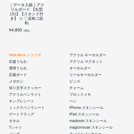
｜データ入稿｜アク
リルボード 【丸型
(大)】【スタンド付
き】 ☆ 〇反転 □反
転
¥
4,800
（税込）
Web deco シリーズ
アクリル キーホルダー
応援うちわ
アクリル マグネット
透明うちわ
キーホルダー
応援ボード
リールキーホルダー
メガホン
ピンズ
切り文字ステッカー
チャーム
アクリルペンライト
ブロックメモ
キンブレシート
ペン
ミックスペンラシート
iPhone スキンシール
ゲートフラッグ
iPad スキンシール
タオル
macbook スキンシール
Tシャツ
magicmouse スキンシール
バッグ
モバイルバッテリー