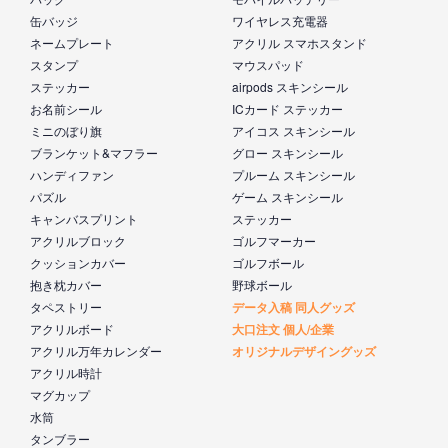
缶バッジ
ワイヤレス充電器
ネームプレート
アクリル スマホスタンド
スタンプ
マウスパッド
ステッカー
airpods スキンシール
お名前シール
ICカード ステッカー
ミニのぼり旗
アイコス スキンシール
ブランケット&マフラー
グロー スキンシール
ハンディファン
プルーム スキンシール
パズル
ゲーム スキンシール
キャンバスプリント
ステッカー
アクリルブロック
ゴルフマーカー
クッションカバー
ゴルフボール
抱き枕カバー
野球ボール
タペストリー
データ入稿 同人グッズ
アクリルボード
大口注文 個人/企業
アクリル万年カレンダー
オリジナルデザイングッズ
アクリル時計
マグカップ
水筒
タンブラー