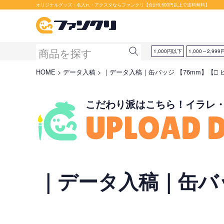
セット購入が断然お得です！
オリジナルグッズ・名入れ・アクスタならファンクリ【合計6,600円以上で送料無料】
1,000円以下
1,000～2,999
HOME
データ入稿
｜データ入稿｜缶バッジ 【76mm】【□ 
こだわり派はこちら！イラレ
UPLOAD 
｜データ入稿｜缶バッ