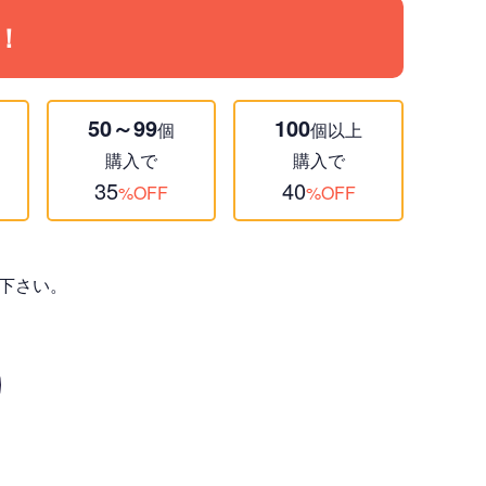
！
50～99
100
個
個以上
購入で
購入で
35
40
%OFF
%OFF
下さい。