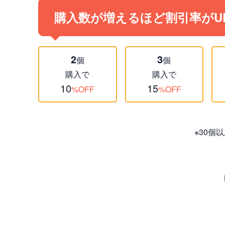
購入数が増えるほど割引率がU
2
3
個
個
購入で
購入で
10
15
%OFF
%OFF
※30