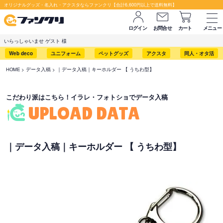
セット購入が断然お得です！
オリジナルグッズ・名入れ・アクスタならファンクリ【合計6,600円以上で送料無料】
ログイン
お問合せ
カート
メニュー
いらっしゃいませ ゲスト 様
Web deco
ユニフォーム
ペットグッズ
アクスタ
同人・オタ活
HOME
データ入稿
｜データ入稿｜キーホルダー 【 うちわ型】
こだわり派はこちら！イラレ・フォトショでデータ入稿
UPLOAD DATA
｜データ入稿｜キーホルダー 【 うちわ型】