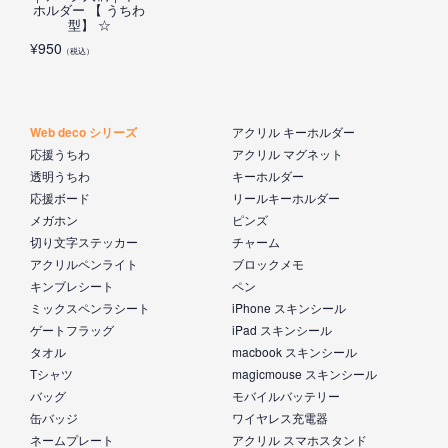
ホルダー 【 うちわ
型】 ☆
¥
950
（税込）
Web deco シリーズ
アクリル キーホルダー
応援うちわ
アクリル マグネット
透明うちわ
キーホルダー
応援ボード
リールキーホルダー
メガホン
ピンズ
切り文字ステッカー
チャーム
アクリルペンライト
ブロックメモ
キンブレシート
ペン
ミックスペンラシート
iPhone スキンシール
ゲートフラッグ
iPad スキンシール
タオル
macbook スキンシール
Tシャツ
magicmouse スキンシール
バッグ
モバイルバッテリー
缶バッジ
ワイヤレス充電器
ネームプレート
アクリル スマホスタンド