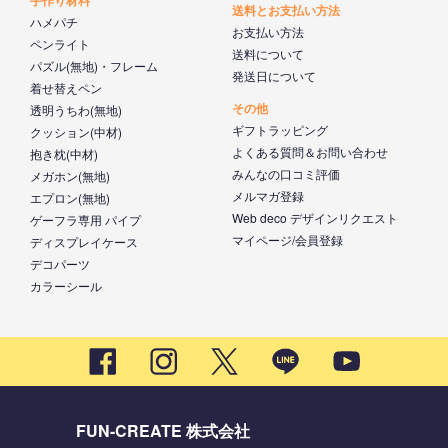
送料とお支払い方法
ハメパチ
お支払い方法
ペンライト
送料について
パズル(無地)・フレーム
発送日について
着せ替えペン
その他
透明うちわ(無地)
ギフトラッピング
クッション(中材)
よくある質問＆お問い合わせ
抱き枕(中材)
みんなの口コミ評価
メガホン(無地)
メルマガ登録
エプロン(無地)
Web deco デザインリクエスト
ゲーフラ専用 パイプ
マイページ/会員登録
ディスプレイケース
デコパーツ
カラーシール
FUN-CREATE 株式会社