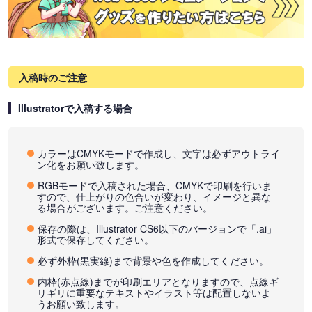
入稿時のご注意
Illustratorで入稿する場合
カラーはCMYKモードで作成し、文字は必ずアウトライ
ン化をお願い致します。
RGBモードで入稿された場合、CMYKで印刷を行いま
すので、仕上がりの色合いが変わり、イメージと異な
る場合がございます。ご注意ください。
保存の際は、Illustrator CS6以下のバージョンで「.ai」
形式で保存してください。
必ず外枠(黒実線)まで背景や色を作成してください。
内枠(赤点線)までが印刷エリアとなりますので、点線ギ
リギリに重要なテキストやイラスト等は配置しないよ
うお願い致します。