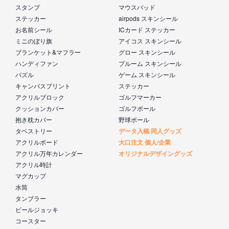
スタンプ
マウスパッド
ステッカー
airpods スキンシール
お名前シール
ICカード ステッカー
ミニのぼり旗
アイコス スキンシール
ブランケット&マフラー
グロー スキンシール
ハンディファン
プルーム スキンシール
パズル
ゲーム スキンシール
キャンバスプリント
ステッカー
アクリルブロック
ゴルフマーカー
クッションカバー
ゴルフボール
抱き枕カバー
野球ボール
タペストリー
データ入稿 同人グッズ
アクリルボード
大口注文 個人/企業
アクリル万年カレンダー
オリジナルデザイングッズ
アクリル時計
マグカップ
水筒
タンブラー
ビールジョッキ
コースター