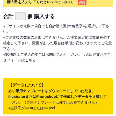
購入数を入力してください
※1個から購入可
必須
合計
個 購入する
※デザインが複数の場合でも合計購入数(半角数字)を選択して下さ
い。
※ご注文後の数量の追加はできません。ご注文確定前に数量を必ず
確定して下さい。変更があった場合は単価が変わりますのでご注意
下さい。
※30個以上ご購入の場合はお問い合わせ下さい。
→大口注文お問合
せフォームはこちら
【データについて】
必ず
専用テンプレートをダウンロードしていただき、
illustratorまたはPhotoshopにて作成したデータを入稿
して
下さい。（専用テンプレート以外では入稿できません）
※拡張子が○○.aiまたは○○.psd