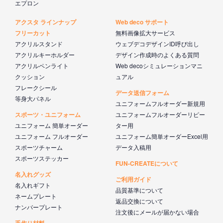
エプロン
アクスタ ラインナップ
Web deco サポート
フリーカット
無料画像拡大サービス
アクリルスタンド
ウェブデコデザインID呼び出し
アクリルキーホルダー
デザイン作成時のよくある質問
アクリルペンライト
Web decoシミュレーションマニ
クッション
ュアル
フレークシール
データ送信フォーム
等身大パネル
ユニフォームフルオーダー新規用
スポーツ・ユニフォーム
ユニフォームフルオーダーリピー
ユニフォーム 簡単オーダー
ター用
ユニフォーム フルオーダー
ユニフォーム簡単オーダーExcel用
スポーツチャーム
データ入稿用
スポーツステッカー
FUN-CREATEについて
名入れグッズ
ご利用ガイド
名入れギフト
品質基準について
ネームプレート
返品交換について
ナンバープレート
注文後にメールが届かない場合
手作り材料