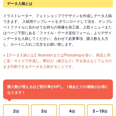
データ入稿とは
イラストレーター、フォトショップでデザインを作成しデータ入稿
できます。 入稿用テンプレートをダウンロードして頂き、テンプレ
ートファイルに合わせてお持ちの画像を加工後、上部メニューまた
はページ下部にある「ファイル・データ送信フォーム」よりデザイ
ンデータを入稿してください。合わせて必要事項、購入数を入力
し、カートに入れご注文をお願い致します。
※【データ入稿とは】IllustratorまたはPhotoshopを使い、商品と同
じ形・サイズで作成し、弊社が（修正など）手を加えなくてもその
まま印刷できるデータを入稿することです。
購入数が増えるほど割引率がUPし、1個あたりの価格がお得に
なります！
2
3
4
5～19
個
個
個
個