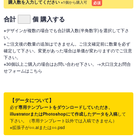
購入数を入力してください
※1個から購入可
必須
合計
個 購入する
※デザインが複数の場合でも合計購入数(半角数字)を選択して下さ
い。
※ご注文後の数量の追加はできません。ご注文確定前に数量を必ず
確定して下さい。変更があった場合は単価が変わりますのでご注意
下さい。
※30個以上ご購入の場合はお問い合わせ下さい。
→大口注文お問合
せフォームはこちら
【データについて】
必ず
専用テンプレートをダウンロードしていただき、
illustratorまたはPhotoshopにて作成したデータを入稿
して
下さい。（専用テンプレート以外では入稿できません）
※拡張子が○○.aiまたは○○.psd