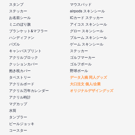
スタンプ
マウスパッド
ステッカー
airpods スキンシール
お名前シール
ICカード ステッカー
ミニのぼり旗
アイコス スキンシール
ブランケット&マフラー
グロー スキンシール
ハンディファン
プルーム スキンシール
パズル
ゲーム スキンシール
キャンバスプリント
ステッカー
アクリルブロック
ゴルフマーカー
クッションカバー
ゴルフボール
抱き枕カバー
野球ボール
タペストリー
データ入稿 同人グッズ
アクリルボード
大口注文 個人/企業
アクリル万年カレンダー
オリジナルデザイングッズ
アクリル時計
マグカップ
水筒
タンブラー
ビールジョッキ
コースター