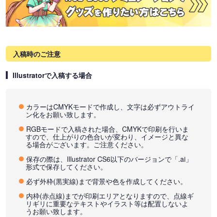
入稿時のご注意
Illustratorで入稿する場合
カラーはCMYKモードで作成し、文字は必ずアウトライ
ン化をお願い致します。
RGBモードで入稿された場合、CMYKで印刷を行いま
すので、仕上がりの色合いが変わり、イメージと異な
る場合がございます。ご注意ください。
保存の際は、Illustrator CS6以下のバージョンで「.ai」
形式で保存してください。
必ず外枠(黒実線)まで背景や色を作成してください。
内枠(赤点線)までが印刷エリアとなりますので、点線ギ
リギリに重要なテキストやイラスト等は配置しないよ
うお願い致します。