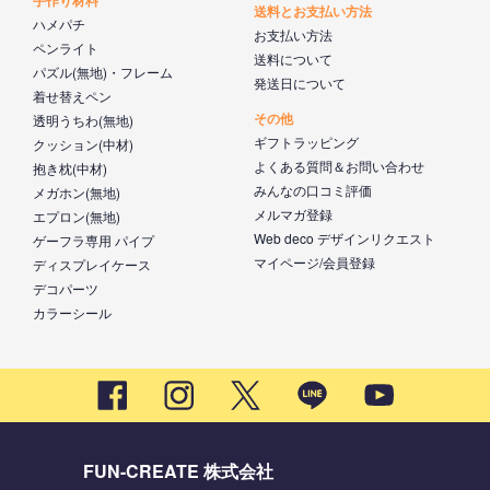
送料とお支払い方法
ハメパチ
お支払い方法
ペンライト
送料について
パズル(無地)・フレーム
発送日について
着せ替えペン
その他
透明うちわ(無地)
ギフトラッピング
クッション(中材)
よくある質問＆お問い合わせ
抱き枕(中材)
みんなの口コミ評価
メガホン(無地)
メルマガ登録
エプロン(無地)
Web deco デザインリクエスト
ゲーフラ専用 パイプ
マイページ/会員登録
ディスプレイケース
デコパーツ
カラーシール
FUN-CREATE 株式会社