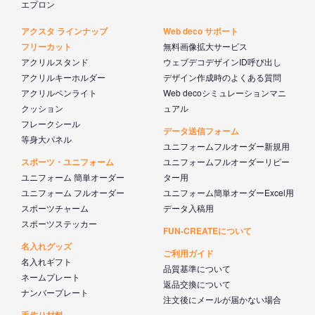
エプロン
アクスタ ラインナップ
Web deco サポート
フリーカット
無料画像拡大サービス
アクリルスタンド
ウェブデコデザインID呼び出し
アクリルキーホルダー
デザイン作成時のよくある質問
アクリルペンライト
Web decoシミュレーションマニ
クッション
ュアル
フレークシール
データ送信フォーム
等身大パネル
ユニフォームフルオーダー新規用
スポーツ・ユニフォーム
ユニフォームフルオーダーリピー
ユニフォーム 簡単オーダー
ター用
ユニフォーム フルオーダー
ユニフォーム簡単オーダーExcel用
スポーツチャーム
データ入稿用
スポーツステッカー
FUN-CREATEについて
名入れグッズ
ご利用ガイド
名入れギフト
品質基準について
ネームプレート
返品交換について
ナンバープレート
注文後にメールが届かない場合
手作り材料