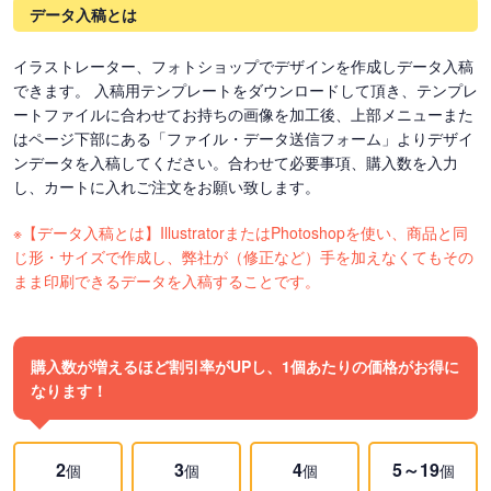
データ入稿とは
イラストレーター、フォトショップでデザインを作成しデータ入稿
できます。 入稿用テンプレートをダウンロードして頂き、テンプレ
ートファイルに合わせてお持ちの画像を加工後、上部メニューまた
はページ下部にある「ファイル・データ送信フォーム」よりデザイ
ンデータを入稿してください。合わせて必要事項、購入数を入力
し、カートに入れご注文をお願い致します。
※【データ入稿とは】IllustratorまたはPhotoshopを使い、商品と同
じ形・サイズで作成し、弊社が（修正など）手を加えなくてもその
まま印刷できるデータを入稿することです。
購入数が増えるほど割引率がUPし、1個あたりの価格がお得に
なります！
2
3
4
5～19
個
個
個
個