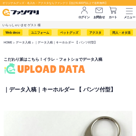
セット購入が断然お得です！
オリジナルグッズ・名入れ・アクスタならファンクリ【合計6,600円以上で送料無料】
ログイン
お問合せ
カート
メニュー
いらっしゃいませ ゲスト 様
Web deco
ユニフォーム
ペットグッズ
アクスタ
同人・オタ活
HOME
データ入稿
｜データ入稿｜キーホルダー 【 パンツ付型】
こだわり派はこちら！イラレ・フォトショでデータ入稿
UPLOAD DATA
｜データ入稿｜キーホルダー 【 パンツ付型】