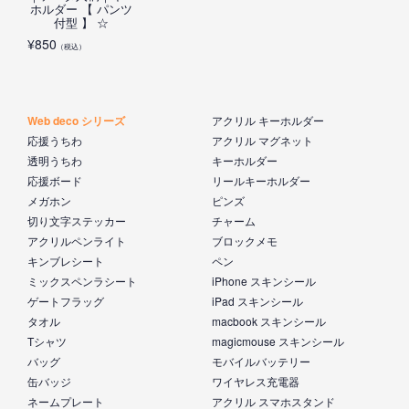
ホルダー 【 パンツ
付型 】 ☆
¥
850
（税込）
Web deco シリーズ
アクリル キーホルダー
応援うちわ
アクリル マグネット
透明うちわ
キーホルダー
応援ボード
リールキーホルダー
メガホン
ピンズ
切り文字ステッカー
チャーム
アクリルペンライト
ブロックメモ
キンブレシート
ペン
ミックスペンラシート
iPhone スキンシール
ゲートフラッグ
iPad スキンシール
タオル
macbook スキンシール
Tシャツ
magicmouse スキンシール
バッグ
モバイルバッテリー
缶バッジ
ワイヤレス充電器
ネームプレート
アクリル スマホスタンド