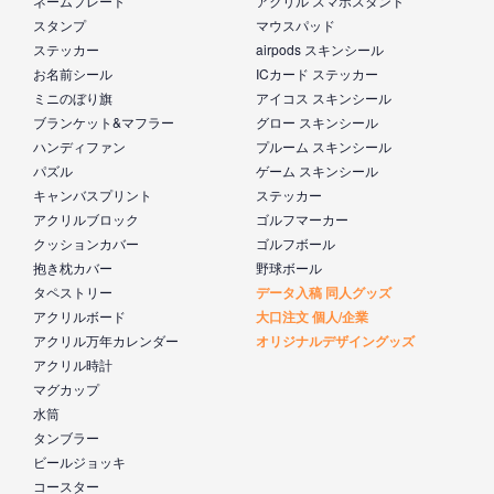
ネームプレート
アクリル スマホスタンド
スタンプ
マウスパッド
ステッカー
airpods スキンシール
お名前シール
ICカード ステッカー
ミニのぼり旗
アイコス スキンシール
ブランケット&マフラー
グロー スキンシール
ハンディファン
プルーム スキンシール
パズル
ゲーム スキンシール
キャンバスプリント
ステッカー
アクリルブロック
ゴルフマーカー
クッションカバー
ゴルフボール
抱き枕カバー
野球ボール
タペストリー
データ入稿 同人グッズ
アクリルボード
大口注文 個人/企業
アクリル万年カレンダー
オリジナルデザイングッズ
アクリル時計
マグカップ
水筒
タンブラー
ビールジョッキ
コースター