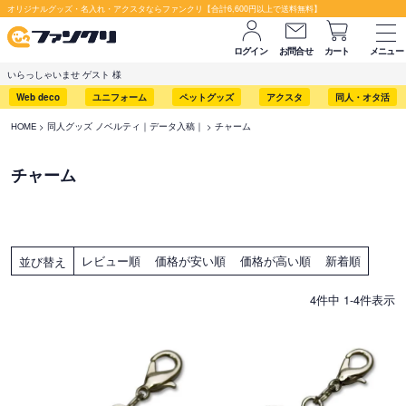
オリジナルグッズ・名入れ・アクスタならファンクリ【合計6,600円以上で送料無料】
ログイン
お問合せ
カート
メニュー
いらっしゃいませ ゲスト 様
Web deco
ユニフォーム
ペットグッズ
アクスタ
同人・オタ活
HOME
同人グッズ ノベルティ｜データ入稿｜
チャーム
チャーム
レビュー順
価格が安い順
価格が高い順
新着順
並び替え
4
件中
1
-
4
件表示