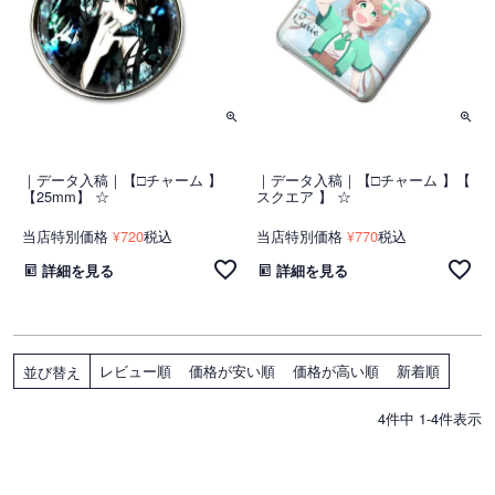
｜データ入稿｜【□チャーム 】
｜データ入稿｜【□チャーム 】【
【25mm】 ☆
スクエア 】 ☆
当店特別価格
720
税込
当店特別価格
770
税込
¥
¥
詳細を見る
詳細を見る
レビュー順
価格が安い順
価格が高い順
新着順
並び替え
4
件中
1
-
4
件表示