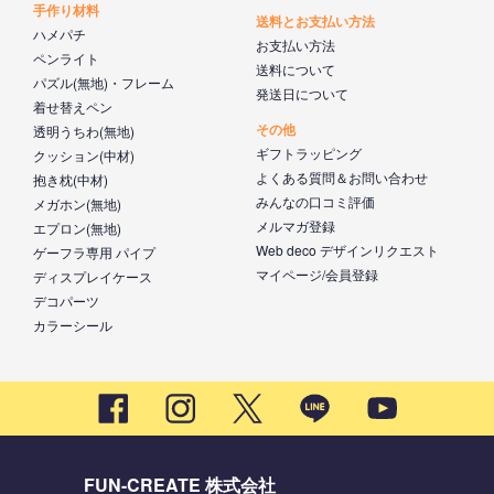
手作り材料
送料とお支払い方法
ハメパチ
お支払い方法
ペンライト
送料について
パズル(無地)・フレーム
発送日について
着せ替えペン
その他
透明うちわ(無地)
ギフトラッピング
クッション(中材)
よくある質問＆お問い合わせ
抱き枕(中材)
みんなの口コミ評価
メガホン(無地)
メルマガ登録
エプロン(無地)
Web deco デザインリクエスト
ゲーフラ専用 パイプ
マイページ/会員登録
ディスプレイケース
デコパーツ
カラーシール
FUN-CREATE 株式会社